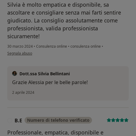
Silvia è molto empatica e disponibile, sa
ascoltare e consigliare senza mai farti sentire
giudicato. La consiglio assolutamente come
professionista, valida professionista
sicuramente!
30 marzo 2024
•
Consulenza online
•
consulenza online
•
secondo l'opinione dell'utente Alessia
Segnala abuso
Dott.ssa Silvia Bellintani
Grazie Alessia per le belle parole!
2 aprile 2024
B.E
Numero di telefono verificato
B
Professionale, empatica, disponibile e