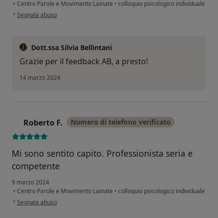
•
Centro Parole e Movimento Lainate
•
colloquio psicologico individuale
secondo l'opinione dell'utente A. B.
•
Segnala abuso
Dott.ssa Silvia Bellintani
Grazie per il feedback AB, a presto!
14 marzo 2024
Roberto F.
Numero di telefono verificato
R
Mi sono sentito capito. Professionista seria e
competente
9 marzo 2024
•
Centro Parole e Movimento Lainate
•
colloquio psicologico individuale
secondo l'opinione dell'utente Roberto F.
•
Segnala abuso