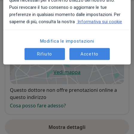
quelli necessari per il corretto utilizzo del nostro sito.
Puoi revocare il tuo consenso o aggiornare le tue
Indirizzi (3)
preferenze in qualsiasi momento dalle impostazioni. Per
saperne di più, consulta la nostra
Informativa sui cookie
Indirizzo 1
Indirizzo 2
Online
Modifica le impostazioni
Spaziomente
Via Alessandro Manzoni 7,
Lainate
20045
Rifiuto
Accetto
Vedi mappa
si apre in una nuova scheda
Disponibilità
Questo dottore non offre prenotazioni online a
questo indirizzo
Cosa posso fare adesso?
Mostra dettagli
sull'indirizzo