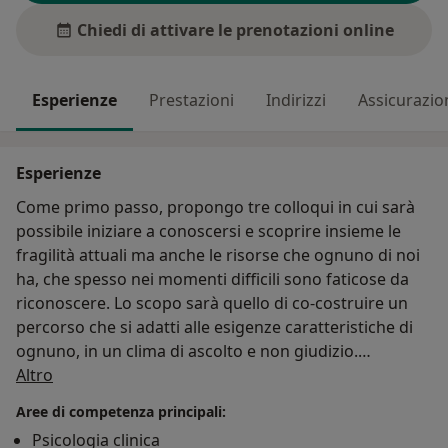
Chiedi di attivare le prenotazioni online
Esperienze
Prestazioni
Indirizzi
Assicurazio
Esperienze
Come primo passo, propongo tre colloqui in cui sarà
possibile iniziare a conoscersi e scoprire insieme le
fragilità attuali ma anche le risorse che ognuno di noi
ha, che spesso nei momenti difficili sono faticose da
riconoscere. Lo scopo sarà quello di co-costruire un
percorso che si adatti alle esigenze caratteristiche di
ognuno, in un clima di ascolto e non giudizio.
Su di me
Altro
La mia formazione:
Aree di competenza principali:
Dopo aver sostenuto l'Esame di Stato, ho iniziato a
Psicologia clinica
formarmi come Psicoterapeuta presso la Scuola di