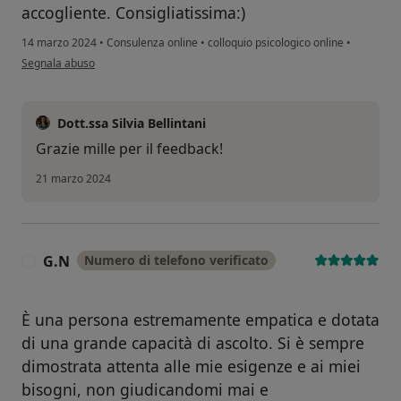
accogliente. Consigliatissima:)
14 marzo 2024
•
Consulenza online
•
colloquio psicologico online
•
secondo l'opinione dell'utente B.E
Segnala abuso
Dott.ssa Silvia Bellintani
Grazie mille per il feedback!
21 marzo 2024
G.N
Numero di telefono verificato
G
È una persona estremamente empatica e dotata
di una grande capacità di ascolto. Si è sempre
dimostrata attenta alle mie esigenze e ai miei
bisogni, non giudicandomi mai e