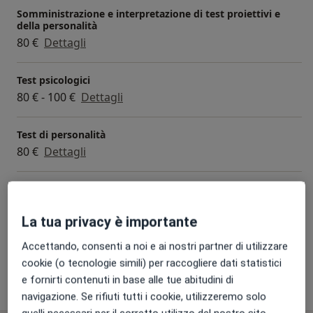
dove svolgo colloqui psicologici di gruppo con pazienti
Somministrazione e interpretazione di test proiettivi e
adulti.
della personalità
80 €
Dettagli
Test psicologici
80 € - 100 €
Dettagli
Test di personalità
80 €
Dettagli
Tecniche di rilassamento
70 €
Dettagli
La tua privacy è importante
+ 12 prestazioni
Accettando, consenti a noi e ai nostri partner di utilizzare
cookie (o tecnologie simili) per raccogliere dati statistici
e fornirti contenuti in base alle tue abitudini di
Come funzionano i prezzi?
navigazione. Se rifiuti tutti i cookie, utilizzeremo solo