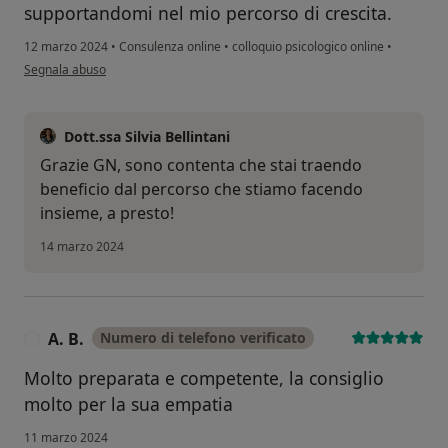
supportandomi nel mio percorso di crescita.
12 marzo 2024
•
Consulenza online
•
colloquio psicologico online
•
secondo l'opinione dell'utente G.N
Segnala abuso
Dott.ssa Silvia Bellintani
Grazie GN, sono contenta che stai traendo
beneficio dal percorso che stiamo facendo
insieme, a presto!
14 marzo 2024
A. B.
Numero di telefono verificato
A
Molto preparata e competente, la consiglio
molto per la sua empatia
11 marzo 2024