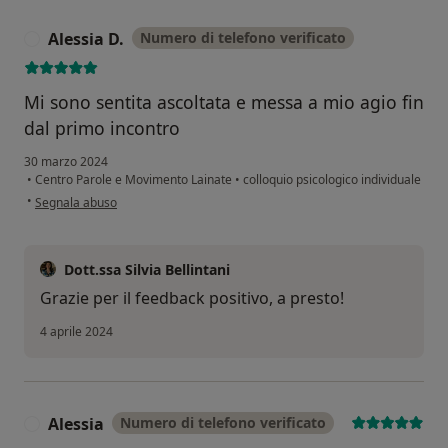
Alessia D.
Numero di telefono verificato
A
Mi sono sentita ascoltata e messa a mio agio fin
dal primo incontro
30 marzo 2024
•
Centro Parole e Movimento Lainate
•
colloquio psicologico individuale
secondo l'opinione dell'utente Alessia D.
•
Segnala abuso
Dott.ssa Silvia Bellintani
Grazie per il feedback positivo, a presto!
4 aprile 2024
Alessia
Numero di telefono verificato
A