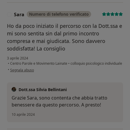
Sara
Numero di telefono verificato
S
Ho da poco iniziato il percorso con la Dott.ssa e
mi sono sentita sin dal primo incontro
compresa e mai giudicata. Sono davvero
soddisfatta! La consiglio
3 aprile 2024
•
Centro Parole e Movimento Lainate
•
colloquio psicologico individuale
secondo l'opinione dell'utente Sara
•
Segnala abuso
Dott.ssa Silvia Bellintani
Grazie Sara, sono contenta che abbia tratto
benessere da questo percorso. A presto!
10 aprile 2024