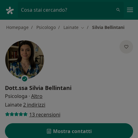
Men
Cosa stai cercando?
Homepage
Psicologo
Lainate
Silvia Bellintani
Cambia città
Dott.ssa
Silvia Bellintani
sulle specializzazioni
Psicologa
·
Altro
Lainate
2 indirizzi
13 recensioni
Mostra contatti