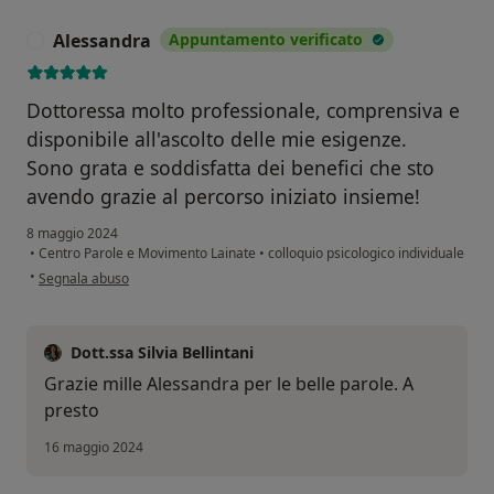
Alessandra
Appuntamento verificato
A
Dottoressa molto professionale, comprensiva e
disponibile all'ascolto delle mie esigenze.
Sono grata e soddisfatta dei benefici che sto
avendo grazie al percorso iniziato insieme!
8 maggio 2024
•
Centro Parole e Movimento Lainate
•
colloquio psicologico individuale
secondo l'opinione dell'utente Alessandra
•
Segnala abuso
Dott.ssa Silvia Bellintani
Grazie mille Alessandra per le belle parole. A
presto
16 maggio 2024