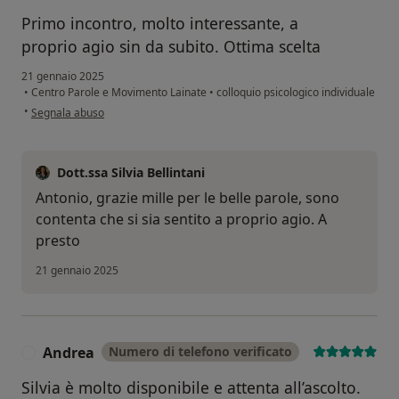
Primo incontro, molto interessante, a
proprio agio sin da subito. Ottima scelta
21 gennaio 2025
•
Centro Parole e Movimento Lainate
•
colloquio psicologico individuale
secondo l'opinione dell'utente Antonio Barbieri
•
Segnala abuso
Dott.ssa Silvia Bellintani
Antonio, grazie mille per le belle parole, sono
contenta che si sia sentito a proprio agio. A
presto
21 gennaio 2025
Andrea
Numero di telefono verificato
A
Silvia è molto disponibile e attenta all’ascolto.