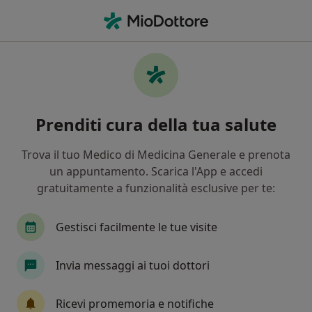
Men
Sessuologo • Aprilia, LT
Filters
Mappa
Sessuologi a Aprilia. Prenota online la tua
Prenditi cura della tua salute
visita
In che modo ordiniamo i risultati
Trova il tuo Medico di Medicina Generale e prenota
un appuntamento. Scarica l'App e accedi
gratuitamente a funzionalità esclusive per te:
Gestisci facilmente le tue visite
Invia messaggi ai tuoi dottori
Dott.ssa Chiara Focetola
Ricevi promemoria e notifiche
·
Altro
Sessuologa, Psicologa clinica, Psicologa