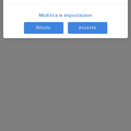
Ascolto attento, empatia e soluzioni pratiche
Modifica le impostazioni
Indirizzo
Online
Rifiuto
Accetto
Via Alatri 107, Roma
•
Mappa
Studio Dr. Lorenzo Giacomi
Prima visita sessuologica
69 €
Questo dottore non ha ancora attivato le prenotazioni online presso questo indirizzo.
Chiedi di attivare le prenotazioni online