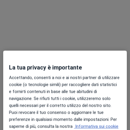
Questo dottore non ha ancora attivato le prenotazioni online presso questo indirizzo.
Chiedi di attivare le prenotazioni online
La tua privacy è importante
Accettando, consenti a noi e ai nostri partner di utilizzare
cookie (o tecnologie simili) per raccogliere dati statistici
Pagamenti online
e fornirti contenuti in base alle tue abitudini di
Dr. Lorenzo Giacomi
navigazione. Se rifiuti tutti i cookie, utilizzeremo solo
·
Altro
Sessuologo, Psicologo, Psicologo clinico
quelli necessari per il corretto utilizzo del nostro sito.
438 recensioni
Puoi revocare il tuo consenso o aggiornare le tue
Supporto professionale e personalizzato
preferenze in qualsiasi momento dalle impostazioni. Per
Laureato con lode in Psicopatologia Dinamica
saperne di più, consulta la nostra
Informativa sui cookie