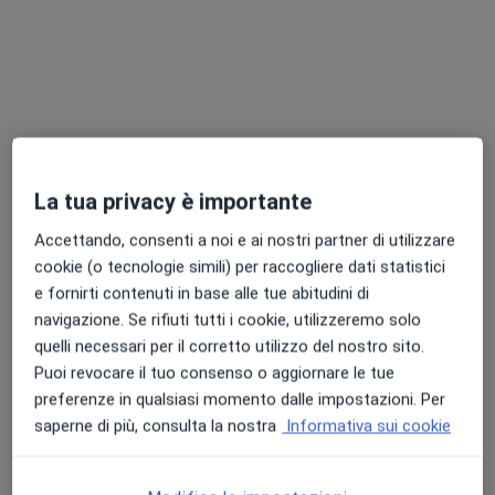
Chiedi di attivare le prenotazioni online
La tua privacy è importante
Accettando, consenti a noi e ai nostri partner di utilizzare
Dott. Davide Giammarioli
cookie (o tecnologie simili) per raccogliere dati statistici
Nutrizionista
e fornirti contenuti in base alle tue abitudini di
21 recensioni
navigazione. Se rifiuti tutti i cookie, utilizzeremo solo
quelli necessari per il corretto utilizzo del nostro sito.
Indirizzo
Online
Puoi revocare il tuo consenso o aggiornare le tue
preferenze in qualsiasi momento dalle impostazioni. Per
saperne di più, consulta la nostra
Informativa sui cookie
Via San Biagio, Passaggio
•
Mappa
Dott. Davide Giammarioli
Visita nutrizionistica
80 €