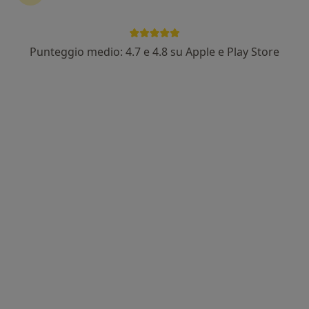
Punteggio medio: 4.7 e 4.8 su Apple e Play Store
Dott.ssa Laura Ulisse
·
Altro
Nutrizionista
53 recensioni
Indirizzo 1
Indirizzo 2
Online
Via Eugubina, 14, Perugia
•
Mappa
FISIO MONTELUCE
Visita nutrizionistica
Prezzo non disponibile
Questo dottore non ha ancora attivato le prenotazioni online presso questo indirizzo.
Chiedi di attivare le prenotazioni online