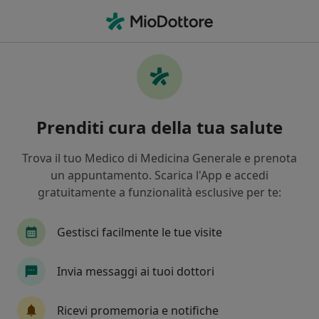
Men
Visita Nutrizionistica • Perugia, PG
Filters
• 1
Mappa
Visita nutrizionistica a Perugia: cliniche e
Prenditi cura della tua salute
specialisti
In che modo ordiniamo i risultati
Trova il tuo Medico di Medicina Generale e prenota
un appuntamento. Scarica l'App e accedi
gratuitamente a funzionalità esclusive per te:
Che specializzazione stai cercando?
Nutrizionista
Massofisioterapista
Endocr
Gestisci facilmente le tue visite
Invia messaggi ai tuoi dottori
Ricevi promemoria e notifiche