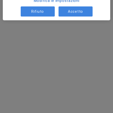
Modifica le impostazioni
Questo dottore non ha ancora attivato le prenotazioni online presso questo indirizzo.
Rifiuto
Accetto
Chiedi di attivare le prenotazioni online
Dott.ssa Benedetta Ceccarini
·
Altro
Nutrizionista
Via Giuseppe di Vittorio 14, Deruta
•
Mappa
Poliambulatorio Deruta Salute
Visita nutrizionistica
da 40 €
Questo dottore non ha ancora attivato le prenotazioni online presso questo indirizzo.