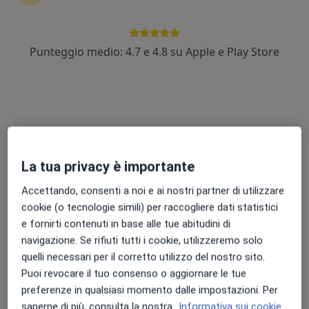
Punteggio medio: 4.7 e 4.8 su Apple e Play Store
Prof. Nicola Mondanelli
·
Altro
Ortopedico
90 recensioni
Via Pievano Rolando 8 II PIANO, Empoli
•
Mappa
Isamed srl
Visita Medico Legale
da 300 €
La tua privacy è importante
Questo dottore non ha ancora attivato le prenotazioni online presso questo indirizzo.
Accettando, consenti a noi e ai nostri partner di utilizzare
cookie (o tecnologie simili) per raccogliere dati statistici
Chiedi di attivare le prenotazioni online
e fornirti contenuti in base alle tue abitudini di
navigazione. Se rifiuti tutti i cookie, utilizzeremo solo
quelli necessari per il corretto utilizzo del nostro sito.
Puoi revocare il tuo consenso o aggiornare le tue
preferenze in qualsiasi momento dalle impostazioni. Per
saperne di più, consulta la nostra
Informativa sui cookie