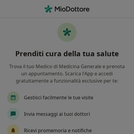
Men
Visita Medico Legale • Empoli, FI
Filters
• 1
Assicurazione
Map
Visita Medico Legale a Empoli: cliniche e
Prenditi cura della tua salute
specialisti
In che modo ordiniamo i risultati
Trova il tuo Medico di Medicina Generale e prenota
un appuntamento. Scarica l'App e accedi
gratuitamente a funzionalità esclusive per te:
Che specializzazione stai cercando?
Ortopedico
Endocrinologo
Urologo
P
Gestisci facilmente le tue visite
Invia messaggi ai tuoi dottori
Ricevi promemoria e notifiche