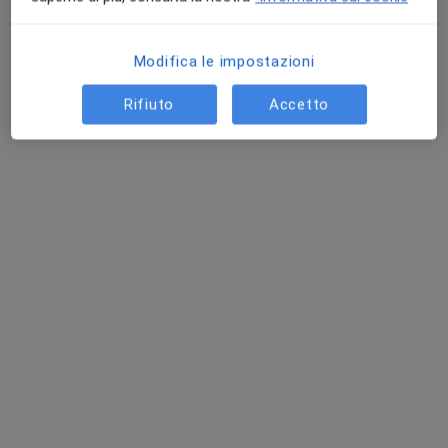
Modifica le impostazioni
Isamed srl
Rifiuto
Accetto
Poliambulatorio
·
Altro
Endocrinologo, Logopedista, Urologo
1002 recensioni
Via Pievano Rolando 8 II PIANO, Empoli
•
Mappa
Isamed srl
Visita Medico Legale
da 300 €
Mostra tutte le prestazioni
Questo centro non ha nessun professionista con date disponibili
Mostra profilo