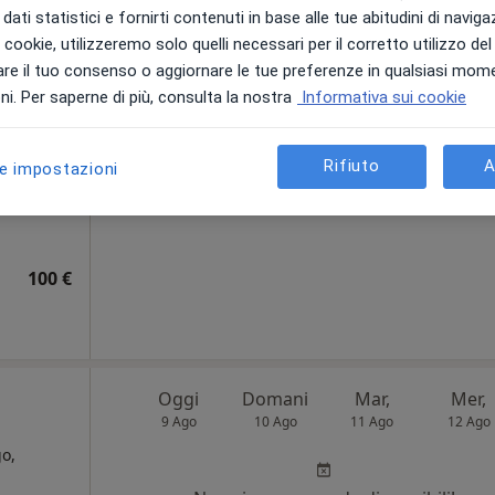
dati statistici e fornirti contenuti in base alle tue abitudini di navig
i i cookie, utilizzeremo solo quelli necessari per il corretto utilizzo de
cioni
Oggi
Domani
Mar,
Mer,
re il tuo consenso o aggiornare le tue preferenze in qualsiasi mom
9 Ago
10 Ago
11 Ago
12 Ago
o,
i. Per saperne di più, consulta la nostra
Informativa sui cookie
Non ci sono agende disponibili!
Rifiuto
A
le impostazioni
Chiedi di attivare le prenotazioni onlin
100 €
Oggi
Domani
Mar,
Mer,
9 Ago
10 Ago
11 Ago
12 Ago
o,