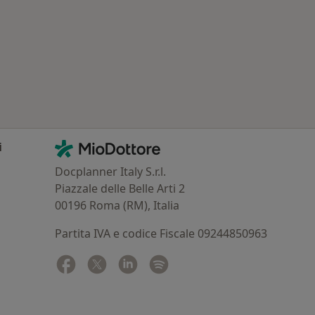
: Altre assicurazioni/convenzioni
Contatti
MioDottore - Homepage
i
Docplanner Italy S.r.l.
Piazzale delle Belle Arti 2
00196 Roma (RM), Italia
Partita IVA e codice Fiscale 09244850963
Facebook
si apre in una nuova scheda
Twitter
si apre in una nuova scheda
Linkedin
si apre in una nuova scheda
Spotify
si apre in una nuova sched