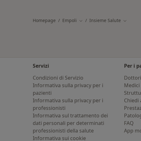
Altro nella categoria: Specialisti Ins
Homepage
Empoli
Insieme Salute
Cambia città
Cambia c
Servizi
Per i p
Condizioni di Servizio
Dottor
Informativa sulla privacy per i
Medici 
pazienti
Strutt
Informativa sulla privacy per i
Chiedi 
professionisti
Presta
Informativa sul trattamento dei
Patolo
dati personali per determinati
FAQ
professionisti della salute
App mo
Informativa sui cookie