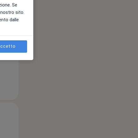
azione. Se
l nostro sito.
Gio,
Ven,
Sab,
ento dalle
13 Ago
14 Ago
15 Ago
ccetto
e
Gio,
Ven,
Sab,
13 Ago
14 Ago
15 Ago