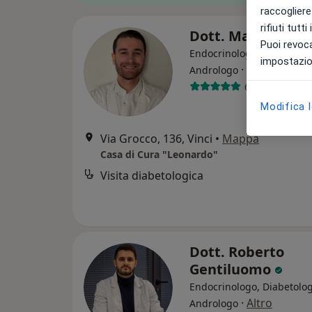
raccogliere 
rifiuti tutt
Dott. Matteo Puc
Puoi revoca
Endocrinologo, Diabetolog
impostazion
·
Altro
Andrologo
65 recensioni
Modifica 
Via Grocco, 136, Vinci
•
Mappa
Casa di Cura "Leonardo"
Visita diabetologica
Dott. Roberto
Gentiluomo
Endocrinologo, Diabetolog
·
Altro
Andrologo