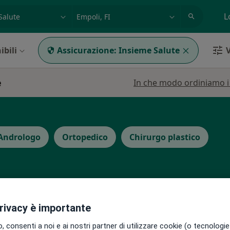
azione, medico, struttura
es: Roma
L
ibili
Assicurazione:
Insieme Salute
V
e
In che modo ordiniamo i r
Andrologo
Ortopedico
Chirurgo plastico
privacy è importante
può variare in base alla copertura assicurativa.
 consenti a noi e ai nostri partner di utilizzare cookie (o tecnologie 