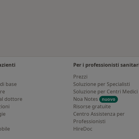
ieme Salute
Altro nella categoria
ittà
azienti
Per i professionisti sanitar
i
Prezzi
di base
Soluzione per Specialisti
ure
Soluzione per Centri Medici
al dottore
Noa Notes
nuovo
zioni
Risorse gratuite
gie
Centro Assistenza per
Professionisti
bile
HireDoc