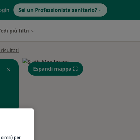
ogin
Sei un Professionista sanitario?
edi più filtri
isultati
Espandi mappa
simili) per