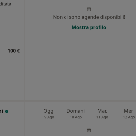
ditata
Non ci sono agende disponibili!
Mostra profilo
100 €
zi
Oggi
Domani
Mar,
Mer,
9 Ago
10 Ago
11 Ago
12 Ago