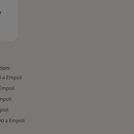
e
zioni
l a Empoli
 Empoli
Empoli
poli
N) a Empoli