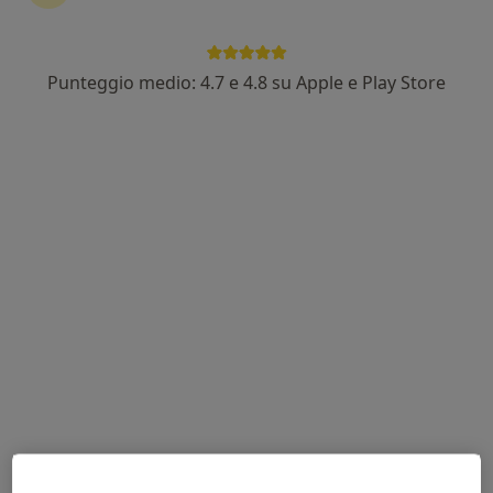
Punteggio medio: 4.7 e 4.8 su Apple e Play Store
Dott.ssa Claudia Fragasso
·
Altro
Logopedista
13 recensioni
Via Enrico Fermi 61/D, Modugno
•
Mappa
Centro Medico MedIGEA
Visita logopedica
da 40 €
Questo dottore non ha ancora attivato le prenotazioni online presso questo indirizzo.
Chiedi di attivare le prenotazioni online