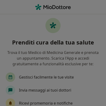
Men
Visita Logopedica • Modugno, BA
Filters
• 1
Mappa
Visita logopedica a Modugno: cliniche e
Prenditi cura della tua salute
specialisti
In che modo ordiniamo i risultati
Trova il tuo Medico di Medicina Generale e prenota
un appuntamento. Scarica l'App e accedi
gratuitamente a funzionalità esclusive per te:
Che specializzazione stai cercando?
Logopedista
Endocrinologo
Urologo
Gestisci facilmente le tue visite
Invia messaggi ai tuoi dottori
Ricevi promemoria e notifiche