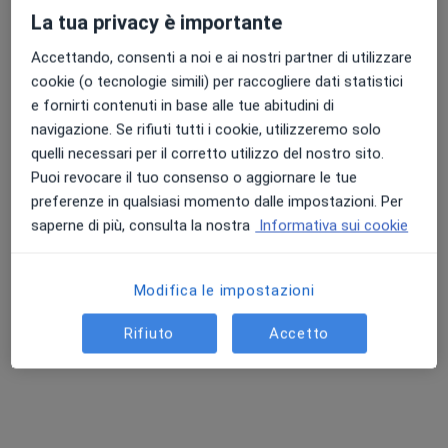
La tua privacy è importante
Accettando, consenti a noi e ai nostri partner di utilizzare
cookie (o tecnologie simili) per raccogliere dati statistici
Dott.ssa Luisana Di Bisceglie
e fornirti contenuti in base alle tue abitudini di
·
Altro
Logopedista
navigazione. Se rifiuti tutti i cookie, utilizzeremo solo
8 recensioni
quelli necessari per il corretto utilizzo del nostro sito.
Puoi revocare il tuo consenso o aggiornare le tue
Via Enrico Fermi 61/D, Modugno
•
Mappa
preferenze in qualsiasi momento dalle impostazioni. Per
Centro Medico MedIGEA
saperne di più, consulta la nostra
Informativa sui cookie
Visita logopedica
da 40 €
Questo dottore non ha ancora attivato le prenotazioni online presso questo indirizzo.
Modifica le impostazioni
Chiedi di attivare le prenotazioni online
Rifiuto
Accetto