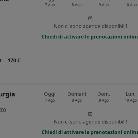
7 Ago
8 Ago
9 Ago
10 Ago
i
Non ci sono agende disponibili!
Chiedi di attivare le prenotazioni onlin
t
170 €
urgia
Oggi
Domani
Dom,
Lun,
7 Ago
8 Ago
9 Ago
10 Ago
tro
i
Non ci sono agende disponibili!
Chiedi di attivare le prenotazioni onlin