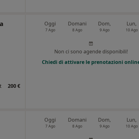
la
Oggi
Domani
Dom,
Lun,
7 Ago
8 Ago
9 Ago
10 Ago
i
Non ci sono agende disponibili!
Chiedi di attivare le prenotazioni onlin
t
200 €
Oggi
Domani
Dom,
Lun,
7 Ago
8 Ago
9 Ago
10 Ago