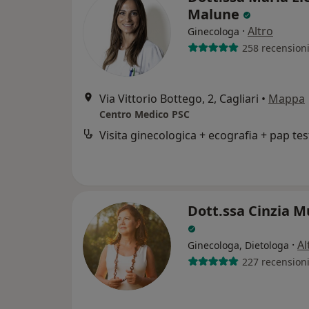
Malune
·
Altro
Ginecologa
258 recension
Via Vittorio Bottego, 2, Cagliari
•
Mappa
Centro Medico PSC
Visita ginecologica + ecografia + pap tes
Dott.ssa Cinzia M
·
Al
Ginecologa, Dietologa
227 recension