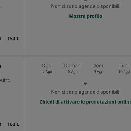
Non ci sono agende disponibili!
ni
Mostra profilo
t
150 €
a
Oggi
Domani
Dom,
Lun,
7 Ago
8 Ago
9 Ago
10 Ago
Altro
i
Non ci sono agende disponibili!
Chiedi di attivare le prenotazioni onlin
t
160 €