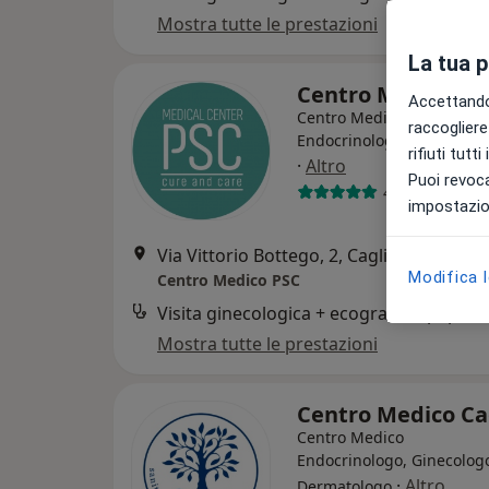
Mostra tutte le prestazioni
La tua 
Centro Medico P
Accettando,
Centro Medico
raccogliere 
Endocrinologo, Proctologo
rifiuti tutt
·
Altro
Puoi revoca
4118 recensio
impostazion
Via Vittorio Bottego, 2, Cagliari
•
Mappa
Modifica 
Centro Medico PSC
Visita ginecologica + ecografia + pap tes
Mostra tutte le prestazioni
Centro Medico C
Centro Medico
Endocrinologo, Ginecolog
·
Altro
Dermatologo