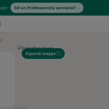
ogin
Sei un Professionista sanitario?
 i
Espandi mappa
Mar,
Mer,
Gio,
11 Ago
12 Ago
13 Ago