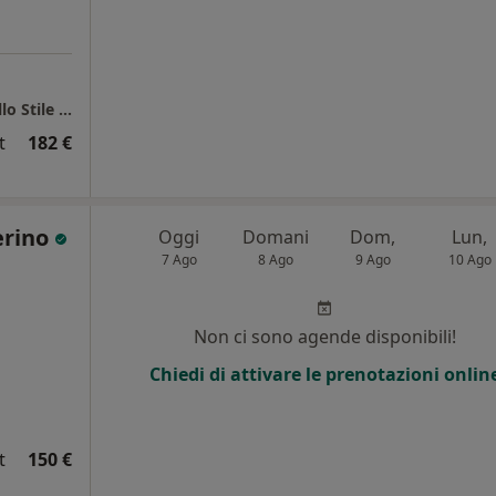
Studio Ginecologia, Nutrizione, Medicina dello Stile di Vita
t
182 €
lerino
Oggi
Domani
Dom,
Lun,
7 Ago
8 Ago
9 Ago
10 Ago
Non ci sono agende disponibili!
Chiedi di attivare le prenotazioni onlin
t
150 €