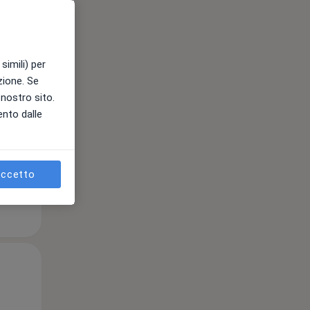
Mar,
Mer,
Gio,
simili) per
11 Ago
12 Ago
13 Ago
azione. Se
l nostro sito.
ento dalle
ccetto
Mar,
Mer,
Gio,
11 Ago
12 Ago
13 Ago