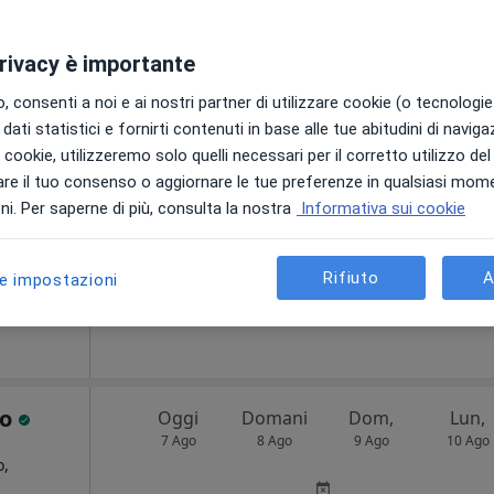
privacy è importante
SC
Oggi
Domani
Dom,
Lun,
 consenti a noi e ai nostri partner di utilizzare cookie (o tecnologie 
7 Ago
8 Ago
9 Ago
10 Ago
dati statistici e fornirti contenuti in base alle tue abitudini di navig
, Urologo
i i cookie, utilizzeremo solo quelli necessari per il corretto utilizzo de
re il tuo consenso o aggiornare le tue preferenze in qualsiasi mom
Non ci sono agende disponibili!
ni
i. Per saperne di più, consulta la nostra
Informativa sui cookie
Mostra profilo
Rifiuto
A
le impostazioni
t
170 €
ao
Oggi
Domani
Dom,
Lun,
7 Ago
8 Ago
9 Ago
10 Ago
o,