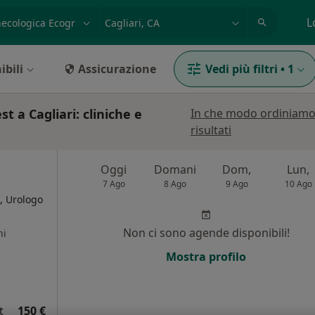
azione, medico, struttura
es: Roma
L
ibili
Assicurazione
Vedi più filtri
•
1
st a Cagliari: cliniche e
In che modo ordiniamo
risultati
Oggi
Domani
Dom,
Lun,
7 Ago
8 Ago
9 Ago
10 Ago
, Urologo
Non ci sono agende disponibili!
ni
Mostra profilo
t
150 €