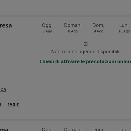
resa
Oggi
Domani
Dom,
Lun,
7 Ago
8 Ago
9 Ago
10 Ago
i
Non ci sono agende disponibili!
Chiedi di attivare le prenotazioni onlin
pa
t
150 €
ena
Oggi
Domani
Dom,
Lun,