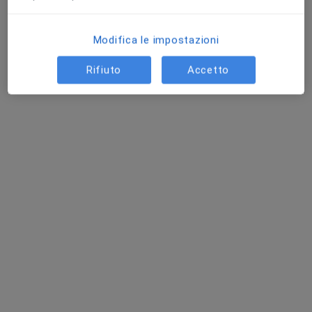
Mostra tutte le prestazioni
Questo centro non ha nessun professionista con date disponibili
Modifica le impostazioni
Mostra profilo
Rifiuto
Accetto
Studio Medico Silene
Poliambulatorio
·
Altro
Endocrinologo, Urologo, Psicologo
645 recensioni
Via Vincenzo Tiberio 14, Napoli
•
Mappa
Studio Medico Silene