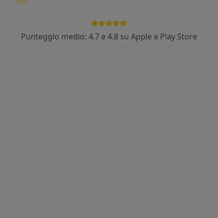
CMA - Centro Medico Ascione
Centro Medico
·
Altro
Cardiologo, Radiologo, Radiologo diagnostico
Punteggio medio: 4.7 e 4.8 su Apple e Play Store
2146 recensioni
Indirizzo 1
Indirizzo 2
Via Napoli 47, Torre del Greco
•
Mappa
CMA - Centro Medico Ascione
Visita cardiologica + ECG + ecocardiogramma
da 90 €
Mostra tutte le prestazioni
Questo centro non ha nessun professionista con date disponibili
Mostra profilo