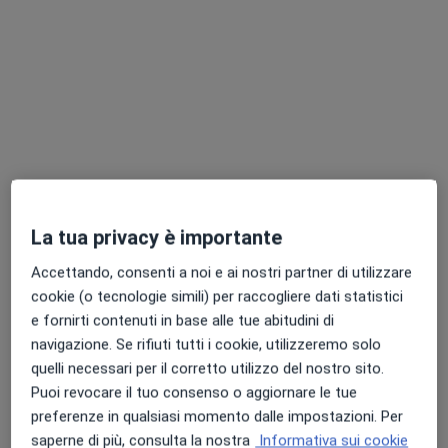
Mostra profilo
La tua privacy è importante
Kidney Cardio
Accettando, consenti a noi e ai nostri partner di utilizzare
Poliambulatorio
cookie (o tecnologie simili) per raccogliere dati statistici
·
Altro
Endocrinologo, Sessuologo, Pneumologo
e fornirti contenuti in base alle tue abitudini di
805 recensioni
navigazione. Se rifiuti tutti i cookie, utilizzeremo solo
quelli necessari per il corretto utilizzo del nostro sito.
Via Vincenzo tiberio 4, Napoli
•
Mappa
Puoi revocare il tuo consenso o aggiornare le tue
Kidney Cardio
preferenze in qualsiasi momento dalle impostazioni. Per
Visita cardiologica + ECG + ecocardiogramma
da 110 €
saperne di più, consulta la nostra
Informativa sui cookie