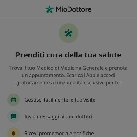
Men
Visita Cardiologica Ecg Ecocardiogramma • Napoli, NA
Filters
• 1
Assicurazione
Map
Visita cardiologica + ECG +
Prenditi cura della tua salute
ecocardiogramma a Napoli: cliniche e
specialisti
Trova il tuo Medico di Medicina Generale e prenota
In che modo ordiniamo i risultati
un appuntamento. Scarica l'App e accedi
gratuitamente a funzionalità esclusive per te:
Gestisci facilmente le tue visite
Invia messaggi ai tuoi dottori
Ricevi promemoria e notifiche
Pagamenti online