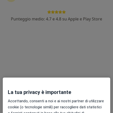
Punteggio medio: 4.7 e 4.8 su Apple e Play Store
Dott.ssa Natalia Mazzarella
Nutrizionista
27 recensioni
viale Carlo III 150, San Nicola la Strada
•
Mappa
Med Laser Service
Test intolleranze alimentari
da 70 €
Questo dottore non ha ancora attivato le prenotazioni online presso questo indirizzo.
Chiedi di attivare le prenotazioni online
La tua privacy è importante
Accettando, consenti a noi e ai nostri partner di utilizzare
cookie (o tecnologie simili) per raccogliere dati statistici