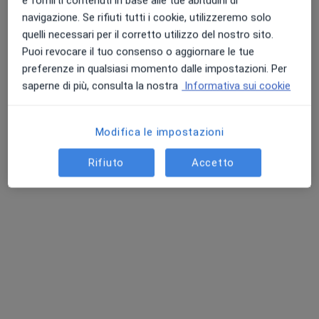
e fornirti contenuti in base alle tue abitudini di
navigazione. Se rifiuti tutti i cookie, utilizzeremo solo
quelli necessari per il corretto utilizzo del nostro sito.
Puoi revocare il tuo consenso o aggiornare le tue
Dott.ssa Antonietta Rossi
preferenze in qualsiasi momento dalle impostazioni. Per
Nutrizionista
saperne di più, consulta la nostra
Informativa sui cookie
Via Giuseppe de Falco 24, Caserta
•
Mappa
Centro Genesys Iatropolis
Modifica le impostazioni
Test intolleranze alimentari
Prezzo non disponibile
Rifiuto
Accetto
Questo dottore non ha ancora attivato le prenotazioni online presso questo indirizzo.
Chiedi di attivare le prenotazioni online