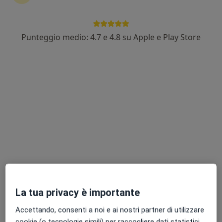
Punteggio medio: 4.7 e 4.8 su Apple e Play Store
Dott.ssa Ilaria Penzo
·
Altro
Psicologo, Psicoterapeuta
76 recensioni
Indirizzo
Online
Via Venezia Tridentina, 24 (contrada di Via Palombarese), Fonte Nuova
•
Mappa
Studi Medici Specialistici Dott.ssa Ilaria Penzo (per appuntamenti diretti per visite tradizionali e/o online inviare sms, anche whatsapp, al numero di cellulare personale 347 6189601)
Psicoterapia individuale
80 €
Questo dottore non ha ancora attivato le prenotazioni online presso questo indirizzo.
Chiedi di attivare le prenotazioni online
La tua privacy è importante
Accettando, consenti a noi e ai nostri partner di utilizzare
cookie (o tecnologie simili) per raccogliere dati statistici