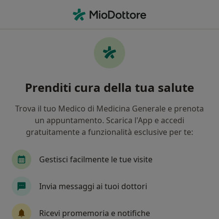
Men
Psicoterapia Individuale • Fonte Nuova, RM
Filters
• 1
Mappa
Psicoterapia individuale a Fonte Nuova:
Prenditi cura della tua salute
cliniche e specialisti
In che modo ordiniamo i risultati
Trova il tuo Medico di Medicina Generale e prenota
un appuntamento. Scarica l'App e accedi
gratuitamente a funzionalità esclusive per te:
Che specializzazione stai cercando?
Psicologo
Psicoterapeuta
Psicologo clinic
Gestisci facilmente le tue visite
Invia messaggi ai tuoi dottori
Ricevi promemoria e notifiche