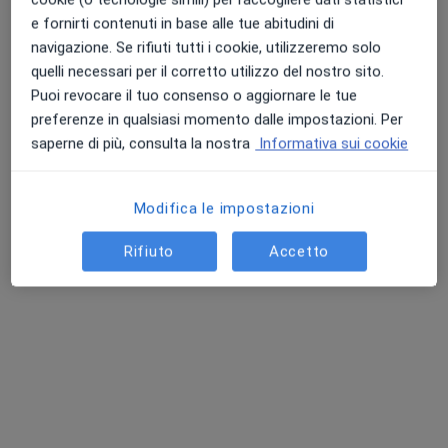
e fornirti contenuti in base alle tue abitudini di
navigazione. Se rifiuti tutti i cookie, utilizzeremo solo
quelli necessari per il corretto utilizzo del nostro sito.
Puoi revocare il tuo consenso o aggiornare le tue
preferenze in qualsiasi momento dalle impostazioni. Per
saperne di più, consulta la nostra
Informativa sui cookie
Dott. Francesco Gentile
·
Altro
Psicoterapeuta, Psicologo, Psicologo clinico
Modifica le impostazioni
108 recensioni
Rifiuto
Accetto
Indirizzo
Online
Via Niccolò Machiavelli, 6, Fonte Nuova
•
Mappa
Studio di Fonte Nuova
Psicoterapia individuale
da 70 €
Questo dottore non ha ancora attivato le prenotazioni online presso questo indirizzo.