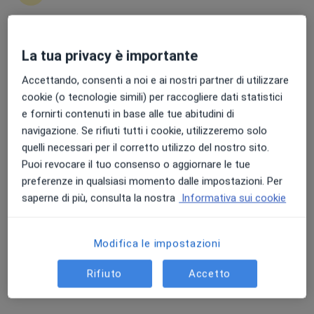
Punteggio medio: 4.7 e 4.8 su Apple e Play Store
La tua privacy è importante
Dott. Luca Agostini
Accettando, consenti a noi e ai nostri partner di utilizzare
Nutrizionista, Biologo nutrizionista
cookie (o tecnologie simili) per raccogliere dati statistici
437 recensioni
e fornirti contenuti in base alle tue abitudini di
navigazione. Se rifiuti tutti i cookie, utilizzeremo solo
Indirizzo
Online
quelli necessari per il corretto utilizzo del nostro sito.
Puoi revocare il tuo consenso o aggiornare le tue
Via G. Marconi, 4, Terrassa Padovana
•
Mappa
preferenze in qualsiasi momento dalle impostazioni. Per
MastrogiacomoMed
saperne di più, consulta la nostra
Informativa sui cookie
Prima visita nutrizionistica
130 €
Questo dottore non ha ancora attivato le prenotazioni online presso questo indirizzo.
Modifica le impostazioni
Chiedi di attivare le prenotazioni online
Rifiuto
Accetto