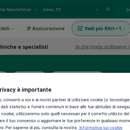
azione, medico, struttura
es: Roma
L
ibili
Assicurazione
Vedi più filtri
•
1
iniche e specialisti
In che modo ordiniamo i r
le
Ortopedico
Terapista del dolore
privacy è importante
 consenti a noi e ai nostri partner di utilizzare cookie (o tecnologie 
ga
Oggi
Domani
Lun,
Mar,
dati statistici e fornirti contenuti in base alle tue abitudini di navig
8 Ago
9 Ago
10 Ago
11 Ago
ebrale,
i i cookie, utilizzeremo solo quelli necessari per il corretto utilizzo de
re il tuo consenso o aggiornare le tue preferenze in qualsiasi mom
ni
i. Per saperne di più, consulta la nostra
Informativa sui cookie
Non ci sono agende disponibili!