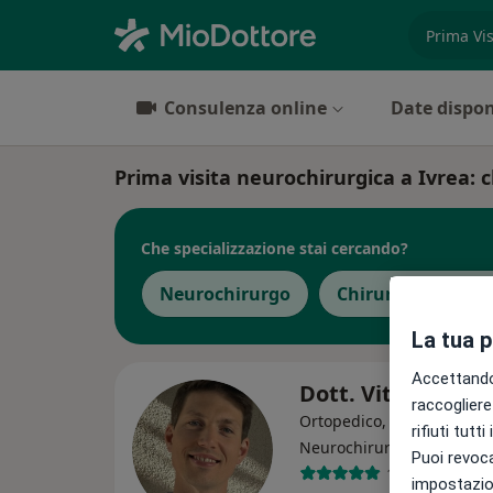
es. prest
Consulenza online
Date dispon
Prima visita neurochirurgica a Ivrea: cl
Che specializzazione stai cercando?
Neurochirurgo
Chirurgo vertebra
La tua 
Accettando,
Dott. Vito Lavan
raccogliere 
Ortopedico, Chirurgo vert
rifiuti tutt
·
Altro
Neurochirurgo
Puoi revoca
1074 recensio
impostazion