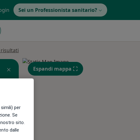
ogin
Sei un Professionista sanitario?
isultati
Espandi mappa
simili) per
Mer,
Gio,
Ven,
azione. Se
12 Ago
13 Ago
14 Ago
l nostro sito.
ento dalle