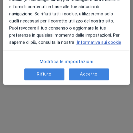
e fornirti contenuti in base alle tue abitudini di
navigazione. Se rifiuti tutti i cookie, utilizzeremo solo
quelli necessari per il corretto utilizzo del nostro sito.
Puoi revocare il tuo consenso o aggiornare le tue
preferenze in qualsiasi momento dalle impostazioni. Per
saperne di più, consulta la nostra
Informativa sui cookie
Constantia Srl
·
Altro
Dietista, Oculista, Dermatologo
Modifica le impostazioni
1 recensione
Rifiuto
Accetto
Corso Vercelli 104, Ivrea
•
Mappa
Constantia Srl
Visita osteopatica
70 €
Mostra tutte le prestazioni
Questo centro non ha nessun professionista con date disponibili
Mostra profilo