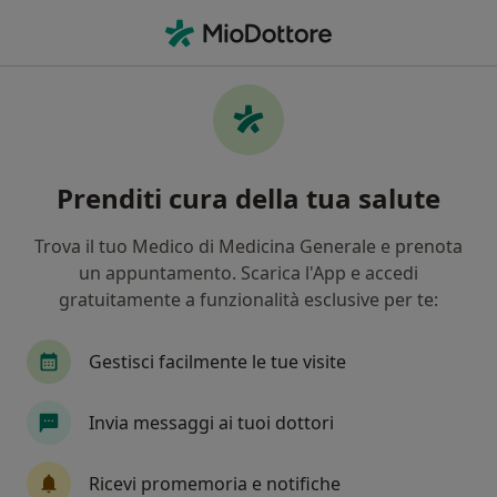
Men
Visita Osteopatica • Ivrea, TO
Filters
• 1
Mappa
Visita osteopatica a Ivrea: cliniche e
Prenditi cura della tua salute
specialisti
In che modo ordiniamo i risultati
Trova il tuo Medico di Medicina Generale e prenota
un appuntamento. Scarica l'App e accedi
gratuitamente a funzionalità esclusive per te:
Che specializzazione stai cercando?
Osteopata
Dietista
Oculista
Dermat
Gestisci facilmente le tue visite
Invia messaggi ai tuoi dottori
Ricevi promemoria e notifiche