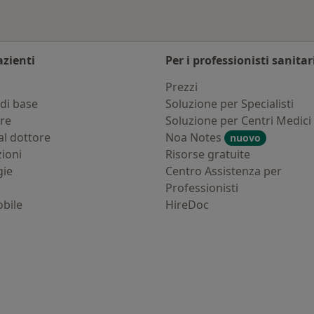
azienti
Per i professionisti sanitar
i
Prezzi
di base
Soluzione per Specialisti
ure
Soluzione per Centri Medici
al dottore
Noa Notes
nuovo
zioni
Risorse gratuite
gie
Centro Assistenza per
Professionisti
bile
HireDoc