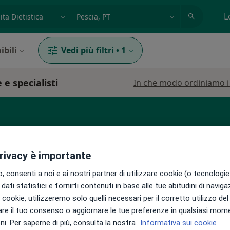
azione, medico, struttura
es: Roma
L
ibili
Vedi più filtri
•
1
 e specialisti
In che modo ordiniamo i r
rinologo
Proctologo
Urologo
privacy è importante
 consenti a noi e ai nostri partner di utilizzare cookie (o tecnologie 
dati statistici e fornirti contenuti in base alle tue abitudini di navig
i i cookie, utilizzeremo solo quelli necessari per il corretto utilizzo de
cozzi
Oggi
Domani
Mar,
Mer,
re il tuo consenso o aggiornare le tue preferenze in qualsiasi mom
9 Ago
10 Ago
11 Ago
12 Ago
i. Per saperne di più, consulta la nostra
Informativa sui cookie