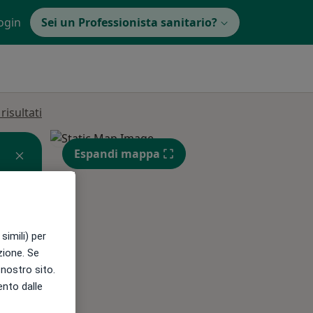
ogin
Sei un Professionista sanitario?
isultati
Espandi mappa
simili) per
azione. Se
l nostro sito.
Gio,
Ven,
Sab,
ento dalle
13 Ago
14 Ago
15 Ago