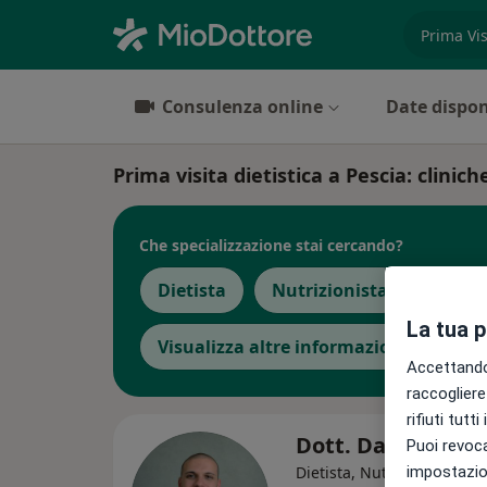
es. prest
Consulenza online
Date dispon
Prima visita dietistica a Pescia: cliniche
Che specializzazione stai cercando?
Dietista
Nutrizionista
Endoc
La tua 
Visualizza altre informazioni
Accettando,
raccogliere 
rifiuti tutt
Dott. Daniel Mini
Puoi revoca
impostazion
Dietista, Nutrizionista