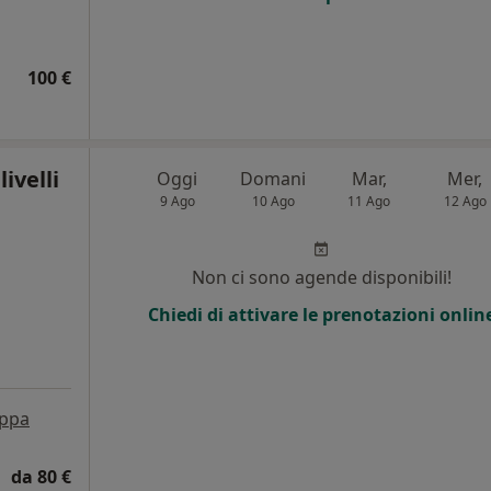
100 €
ivelli
Oggi
Domani
Mar,
Mer,
9 Ago
10 Ago
11 Ago
12 Ago
Non ci sono agende disponibili!
Chiedi di attivare le prenotazioni onlin
ppa
da 80 €