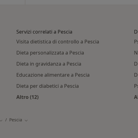
Servizi correlati a Pescia
D
Visita dietistica di controllo a Pescia
P
Dieta personalizzata a Pescia
N
Dieta in gravidanza a Pescia
D
Educazione alimentare a Pescia
D
Dieta per diabetici a Pescia
P
Altro (12)
A
Convenzioni a Pescia
Altro nella categoria: Servizi correlati a Pesci
Pescia
Cambia città
Cambia città