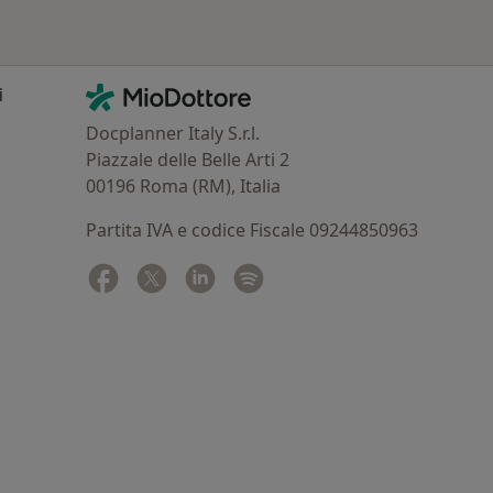
Contatti
MioDottore - Homepage
i
Docplanner Italy S.r.l.
Piazzale delle Belle Arti 2
00196 Roma (RM), Italia
Partita IVA e codice Fiscale 09244850963
Facebook
si apre in una nuova scheda
Twitter
si apre in una nuova scheda
Linkedin
si apre in una nuova scheda
Spotify
si apre in una nuova sched