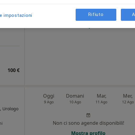
Rifiuto
A
Non ci sono agende disponibili!
le impostazioni
Chiedi di attivare le prenotazioni onlin
100 €
Oggi
Domani
Mar,
Mer,
9 Ago
10 Ago
11 Ago
12 Ago
, Urologo
Non ci sono agende disponibili!
ni
Mostra profilo