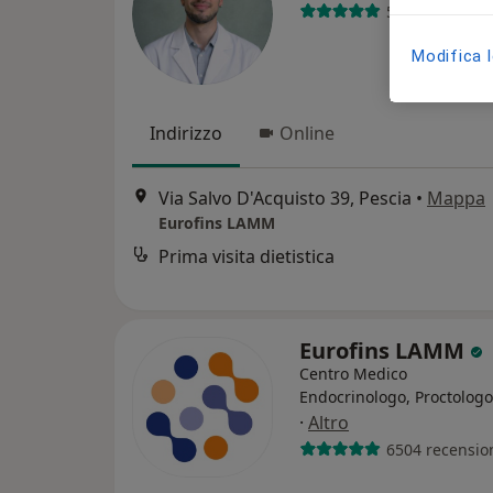
55 recensioni
Modifica 
Indirizzo
Online
Via Salvo D'Acquisto 39, Pescia
•
Mappa
Eurofins LAMM
Prima visita dietistica
Eurofins LAMM
Centro Medico
Endocrinologo, Proctologo
·
Altro
6504 recensio