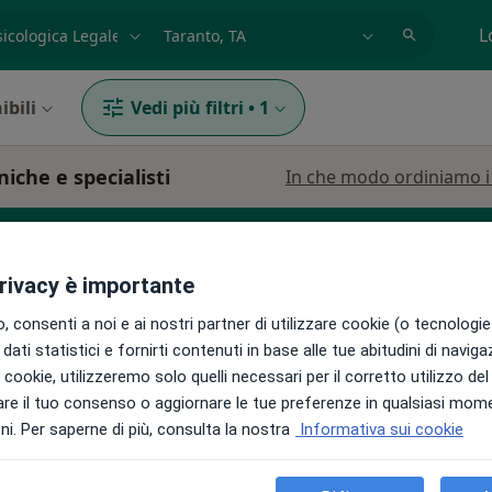
azione, medico, struttura
es: Roma
L
ibili
Vedi più filtri
•
1
niche e specialisti
In che modo ordiniamo i r
privacy è importante
icologo clinico
 consenti a noi e ai nostri partner di utilizzare cookie (o tecnologie 
dati statistici e fornirti contenuti in base alle tue abitudini di navig
i i cookie, utilizzeremo solo quelli necessari per il corretto utilizzo de
uca
Oggi
Domani
Dom,
Lun,
re il tuo consenso o aggiornare le tue preferenze in qualsiasi mom
7 Ago
8 Ago
9 Ago
10 Ago
i. Per saperne di più, consulta la nostra
Informativa sui cookie
i
Non ci sono agende disponibili!