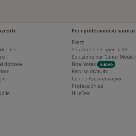
azienti
Per i professionisti sanitar
i
Prezzi
di base
Soluzione per Specialisti
ure
Soluzione per Centri Medici
al dottore
Noa Notes
nuovo
zioni
Risorse gratuite
gie
Centro Assistenza per
Professionisti
bile
HireDoc