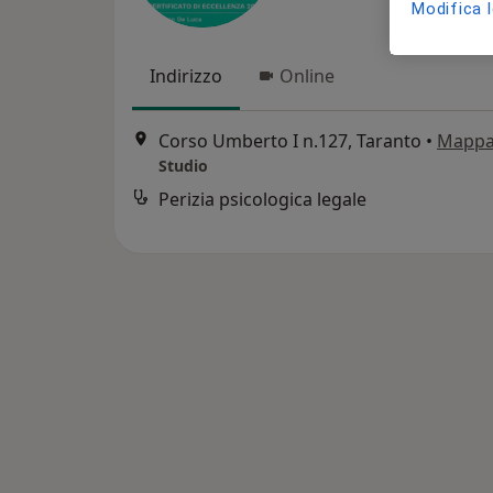
Modifica 
Indirizzo
Online
Corso Umberto I n.127, Taranto
•
Mapp
Studio
Perizia psicologica legale