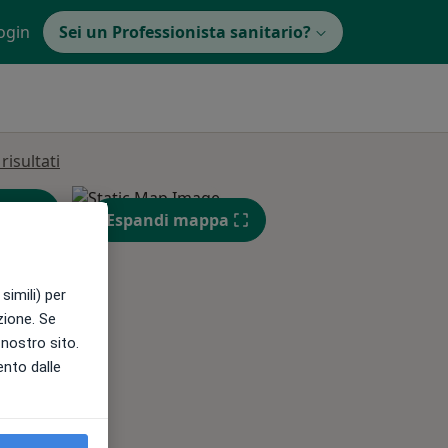
ogin
Sei un Professionista sanitario?
isultati
Espandi mappa
simili) per
azione. Se
l nostro sito.
Mar,
Mer,
Gio,
ento dalle
11 Ago
12 Ago
13 Ago