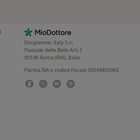
Contatti
MioDottore - Homepage
i
Docplanner Italy S.r.l.
Piazzale delle Belle Arti 2
00196 Roma (RM), Italia
Partita IVA e codice Fiscale 09244850963
Facebook
si apre in una nuova scheda
Twitter
si apre in una nuova scheda
Linkedin
si apre in una nuova scheda
Spotify
si apre in una nuova sched