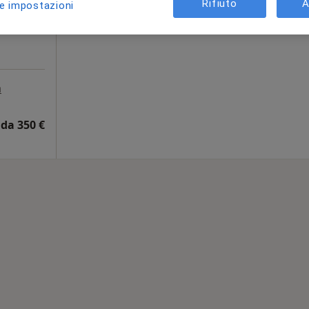
Rifiuto
A
le impostazioni
Chiedi di attivare le prenotazioni onlin
a
da 350 €