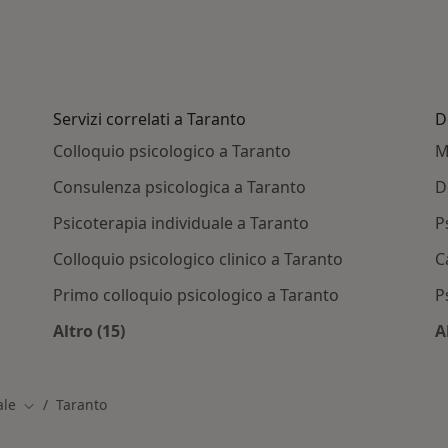
Servizi correlati a Taranto
D
Colloquio psicologico a Taranto
M
Consulenza psicologica a Taranto
D
Psicoterapia individuale a Taranto
P
Colloquio psicologico clinico a Taranto
C
Primo colloquio psicologico a Taranto
P
Altro (15)
A
/Convenzioni a Taranto
Altro nella categoria: Servizi correlati a Tara
ale
Taranto
Cambia città