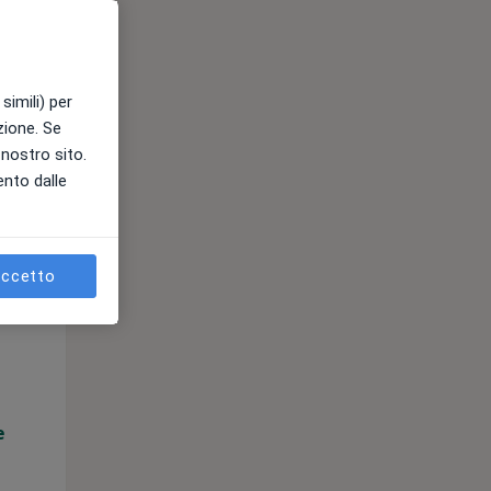
e
simili) per
azione. Se
l nostro sito.
ento dalle
ccetto
Mer,
Gio,
Ven,
12 Ago
13 Ago
14 Ago
e