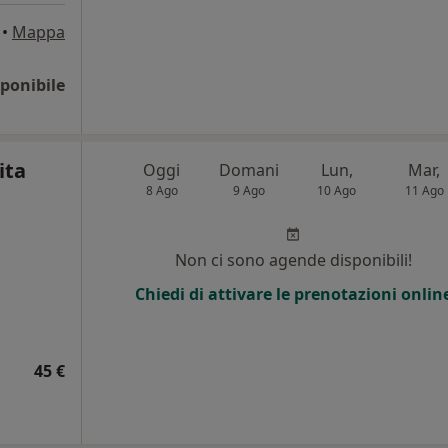
•
Mappa
ponibile
ita
Oggi
Domani
Lun,
Mar,
8 Ago
9 Ago
10 Ago
11 Ago
Non ci sono agende disponibili!
Chiedi di attivare le prenotazioni onlin
45 €