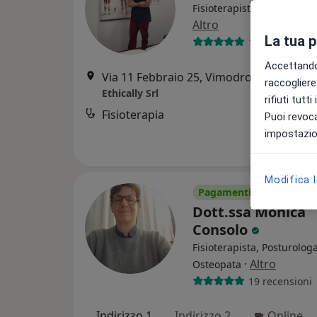
Fisioterapista, Massofisiot
Altro
La tua 
114 recension
Accettando,
Via 11 Febbraio 25, Vimodrone
•
Mappa
raccogliere 
Ethically Srl
rifiuti tutt
Fisioterapia
Puoi revoca
impostazion
Modifica 
Pagamenti online
Dott.ssa Monica
Consolo
Fisioterapista, Posturologa
·
Altro
Osteopata
19 recensioni
Indirizzo 1
Indirizzo 2
Online