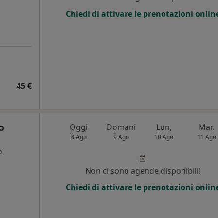
Chiedi di attivare le prenotazioni onlin
45 €
o
Oggi
Domani
Lun,
Mar,
8 Ago
9 Ago
10 Ago
11 Ago
o
i
Non ci sono agende disponibili!
Chiedi di attivare le prenotazioni onlin