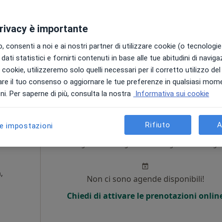
·
erapista
Non ci sono agende disponibili!
privacy è importante
i
Chiedi di attivare le prenotazioni onlin
 consenti a noi e ai nostri partner di utilizzare cookie (o tecnologie 
dati statistici e fornirti contenuti in base alle tue abitudini di navig
i i cookie, utilizzeremo solo quelli necessari per il corretto utilizzo de
45 €
re il tuo consenso o aggiornare le tue preferenze in qualsiasi mom
i. Per saperne di più, consulta la nostra
Informativa sui cookie
Rifiuto
A
le impostazioni
Oggi
Domani
Lun,
Mar,
8 Ago
9 Ago
10 Ago
11 Ago
,
Non ci sono agende disponibili!
Chiedi di attivare le prenotazioni onlin