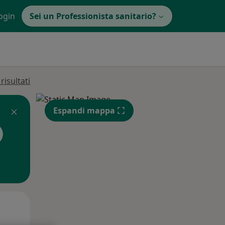
ogin
Sei un Professionista sanitario?
isultati
Espandi mappa
Mer,
Gio,
Ven,
12 Ago
13 Ago
14 Ago