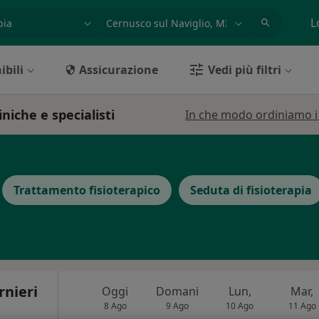
azione, medico, struttura
es: Roma
L
ibili
Assicurazione
Vedi più filtri
iniche e specialisti
In che modo ordiniamo i r
Trattamento fisioterapico
Seduta di fisioterapia
rnieri
Oggi
Domani
Lun,
Mar,
8 Ago
9 Ago
10 Ago
11 Ago