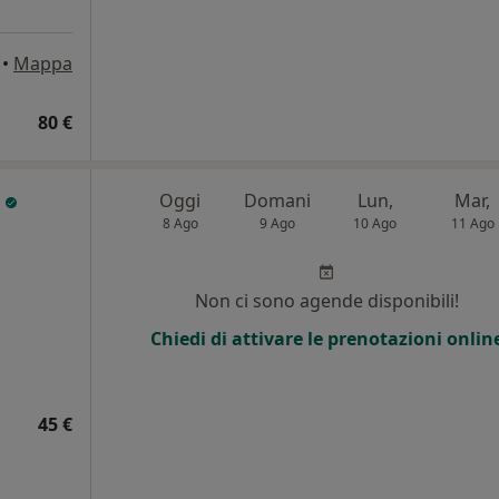
•
Mappa
80 €
n
Oggi
Domani
Lun,
Mar,
8 Ago
9 Ago
10 Ago
11 Ago
Non ci sono agende disponibili!
Chiedi di attivare le prenotazioni onlin
45 €