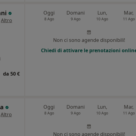
ani
Oggi
Domani
Lun,
Mar,
8 Ago
9 Ago
10 Ago
11 Ago
·
Altro
i
Non ci sono agende disponibili!
Chiedi di attivare le prenotazioni onlin
a
da 50 €
sa
Oggi
Domani
Lun,
Mar,
8 Ago
9 Ago
10 Ago
11 Ago
·
Altro
i
Non ci sono agende disponibili!