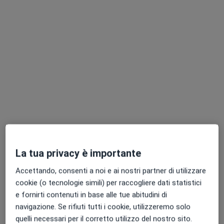
Dr. Majani Aldo
·
Altro
Chirurgo plastico, Chirurgo estetico
93 recensioni
Piazza Trento 2, Catania
•
Mappa
La tua privacy è importante
MIAS Chirurgia Plastica Catania
Accettando, consenti a noi e ai nostri partner di utilizzare
Epilazione laser
Prezzo non disponibile
cookie (o tecnologie simili) per raccogliere dati statistici
Questo dottore non ha ancora attivato le prenotazioni online presso questo indirizzo.
e fornirti contenuti in base alle tue abitudini di
navigazione. Se rifiuti tutti i cookie, utilizzeremo solo
Chiedi di attivare le prenotazioni online
quelli necessari per il corretto utilizzo del nostro sito.