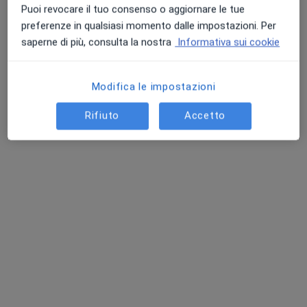
Puoi revocare il tuo consenso o aggiornare le tue
preferenze in qualsiasi momento dalle impostazioni. Per
saperne di più, consulta la nostra
Informativa sui cookie
Modifica le impostazioni
Rifiuto
Accetto
Dott. Isidoro Musmarra
·
Altro
Chirurgo plastico, Medico estetico
173 recensioni
Indirizzo
Online
Via E. A. Pantano 107, Catania
•
Mappa
G2 MEDICA
Epilazione laser
da 90 €