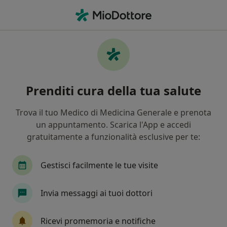
Men
Epilazione Laser • Catania, CT
Filters
• 1
Assicurazione
Map
Epilazione laser a Catania: cliniche e
Prenditi cura della tua salute
specialisti
In che modo ordiniamo i risultati
Trova il tuo Medico di Medicina Generale e prenota
un appuntamento. Scarica l'App e accedi
gratuitamente a funzionalità esclusive per te:
Che specializzazione stai cercando?
Medico estetico
Dermatologo
Chirurgo pl
Gestisci facilmente le tue visite
Invia messaggi ai tuoi dottori
Ricevi promemoria e notifiche