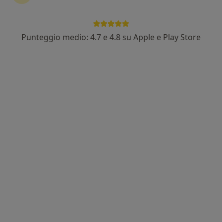
Punteggio medio: 4.7 e 4.8 su Apple e Play Store
Pagamenti online
Dott.ssa Chiara Distefano
·
Altro
Chirurgo plastico, Medico estetico
60 recensioni
Indirizzo
Online
Via Canfora 172, Catania
•
Mappa
Studio Medico Distefano
Epilazione laser
da 250 €
Questo dottore non ha ancora attivato le prenotazioni online presso questo indirizzo.
Chiedi di attivare le prenotazioni online