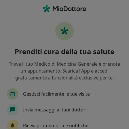
Men
Consulenza Sessuologica • Vicenza, VI
Filters
• 1
Assicurazione
Map
Consulenza Sessuologica a Vicenza: cliniche
Prenditi cura della tua salute
e specialisti
In che modo ordiniamo i risultati
Trova il tuo Medico di Medicina Generale e prenota
un appuntamento. Scarica l'App e accedi
gratuitamente a funzionalità esclusive per te:
Che specializzazione stai cercando?
Psicoterapeuta
Psicologo
Sessuologo
Gestisci facilmente le tue visite
Invia messaggi ai tuoi dottori
Ricevi promemoria e notifiche