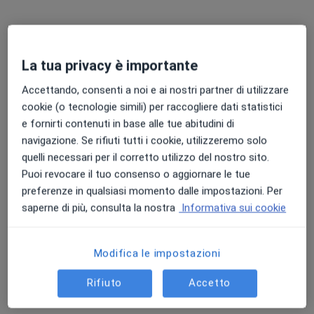
La tua privacy è importante
Accettando, consenti a noi e ai nostri partner di utilizzare
cookie (o tecnologie simili) per raccogliere dati statistici
e fornirti contenuti in base alle tue abitudini di
Dott.ssa Amelia Nordio
navigazione. Se rifiuti tutti i cookie, utilizzeremo solo
·
Psicoterapeuta, Sessuologa, Medico di medicina generale
quelli necessari per il corretto utilizzo del nostro sito.
Altro
Puoi revocare il tuo consenso o aggiornare le tue
5 recensioni
preferenze in qualsiasi momento dalle impostazioni. Per
saperne di più, consulta la nostra
Informativa sui cookie
Indirizzo
Online
Modifica le impostazioni
Via Battaglione Stelvio 1, Vicenza
•
Mappa
Studio Privato "Limbicamente"
Rifiuto
Accetto
Consulenza Sessuologica
80 €