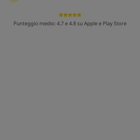
Punteggio medio: 4.7 e 4.8 su Apple e Play Store
Pagamenti online
Dott.ssa Sabrina Germi
·
Altro
Psicologa, Psicologa clinica, Psicoterapeuta
131 recensioni
Indirizzo 1
Indirizzo 2
Online
Via Chiesa 47, Castegnero
•
Mappa
Studio Privato: Psicoterapia, Psicologia, Mediazione familiare e Pedagogia dello sviluppo _ Castegnero dott.ssa Sabrina Germi
Consulenza Sessuologica
70 €
Questo dottore non ha ancora attivato le prenotazioni online presso questo indirizzo.
Chiedi di attivare le prenotazioni online