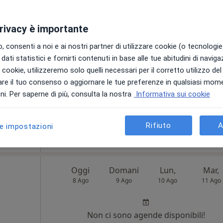
8 Ago
9 Ago
10 Ago
11 Ago
riz
clinica,
privacy è importante
Non ci sono agende disponibili!
 consenti a noi e ai nostri partner di utilizzare cookie (o tecnologie 
Chiedi di attivare le prenotazioni onlin
dati statistici e fornirti contenuti in base alle tue abitudini di navig
i i cookie, utilizzeremo solo quelli necessari per il corretto utilizzo de
re il tuo consenso o aggiornare le tue preferenze in qualsiasi mom
i. Per saperne di più, consulta la nostra
Informativa sui cookie
•
Mappa
Rifiuto
A
le impostazioni
83 €
Oggi
Domani
Lun,
Mar,
8 Ago
9 Ago
10 Ago
11 Ago
Non ci sono agende disponibili!