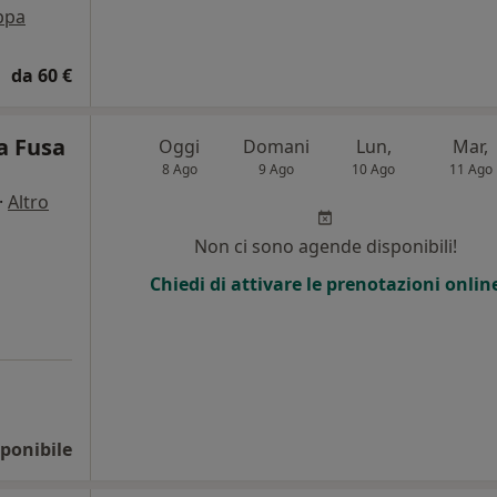
ppa
da 60 €
a Fusa
Oggi
Domani
Lun,
Mar,
8 Ago
9 Ago
10 Ago
11 Ago
·
Altro
Non ci sono agende disponibili!
Chiedi di attivare le prenotazioni onlin
ponibile