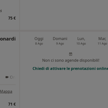
zi
75 €
Lonardi
Oggi
Domani
Lun,
Mar,
8 Ago
9 Ago
10 Ago
11 Ago
Non ci sono agende disponibili!
Chiedi di attivare le prenotazioni onlin
Online
Mappa
71 €