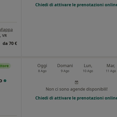
Chiedi di attivare le prenotazioni onlin
Mappa
, VR
da 70 €
Oggi
Domani
Lun,
Mar,
ttore
8 Ago
9 Ago
10 Ago
11 Ago
co
Non ci sono agende disponibili!
Chiedi di attivare le prenotazioni onlin