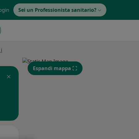
ogin
Sei un Professionista sanitario?
i
Espandi mappa
Mer,
Gio,
Ven,