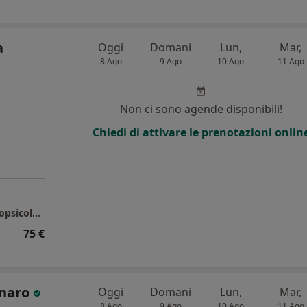
a
Oggi
Domani
Lun,
Mar,
8 Ago
9 Ago
10 Ago
11 Ago
Non ci sono agende disponibili!
Chiedi di attivare le prenotazioni onlin
Verona Nord - Studio di Psicoterapia e Neuropsicologia
75 €
anaro
Oggi
Domani
Lun,
Mar,
8 Ago
9 Ago
10 Ago
11 Ago