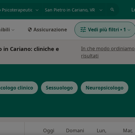
azione, medico, struttura
es: Roma
L
ibili
Assicurazione
Vedi più filtri
•
1
 in Cariano: cliniche e
In che modo ordiniamo 
risultati
icologo clinico
Sessuologo
Neuropsicologo
Oggi
Domani
Lun,
Mar,