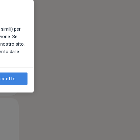
12 Ago
13 Ago
14 Ago
simili) per
e
azione. Se
l nostro sito.
ento dalle
ccetto
Mer,
Gio,
Ven,
12 Ago
13 Ago
14 Ago