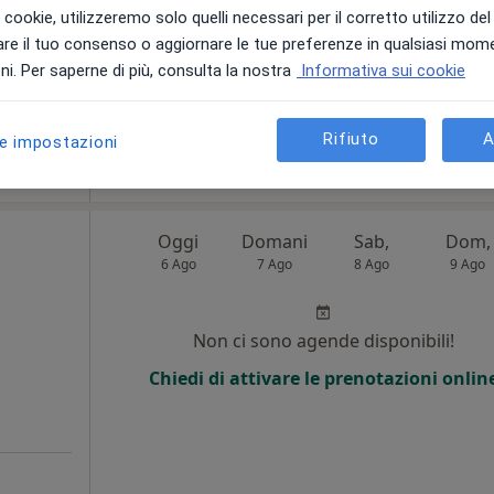
i i cookie, utilizzeremo solo quelli necessari per il corretto utilizzo de
Chiedi di attivare le prenotazioni onlin
re il tuo consenso o aggiornare le tue preferenze in qualsiasi mom
i. Per saperne di più, consulta la nostra
Informativa sui cookie
72 €
Rifiuto
A
le impostazioni
Oggi
Domani
Sab,
Dom,
6 Ago
7 Ago
8 Ago
9 Ago
Non ci sono agende disponibili!
Chiedi di attivare le prenotazioni onlin