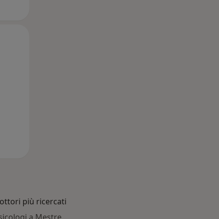
Lun,
Mar,
Mer,
10 Ago
11 Ago
12 Ago
ottori più ricercati
sicologi a Mestre