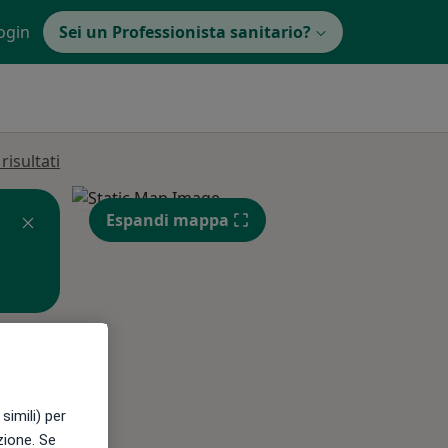
ogin
Sei un Professionista sanitario?
isultati
Espandi mappa
Lun,
Mar,
Mer,
10 Ago
11 Ago
12 Ago
simili) per
azione. Se