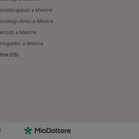
sicoterapeuti a Mestre
sicologi clinici a Mestre
entisti a Mestre
rtopedici a Mestre
ltro (15)
re
Altro nella categoria: Dottori più ricercati
Contatti
MioDottore - Homepage
i