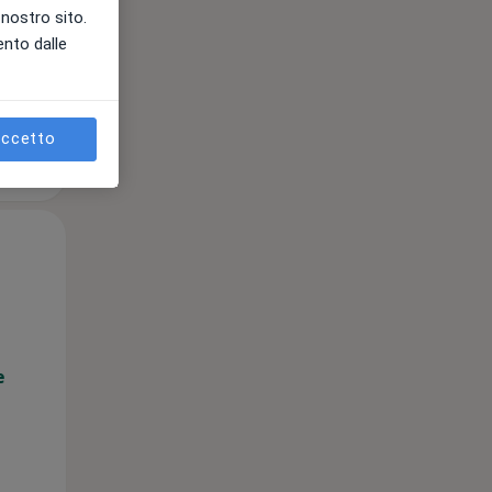
l nostro sito.
e
ento dalle
ccetto
Lun,
Mar,
Mer,
10 Ago
11 Ago
12 Ago
e