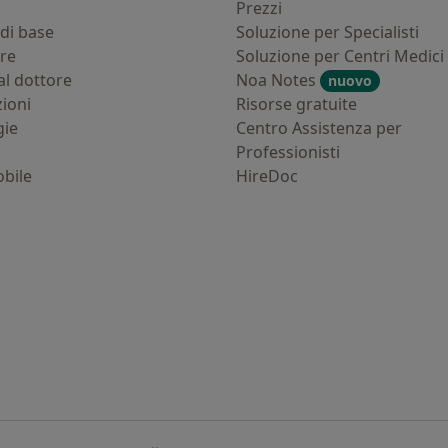
i
Prezzi
di base
Soluzione per Specialisti
ure
Soluzione per Centri Medici
al dottore
Noa Notes
nuovo
zioni
Risorse gratuite
gie
Centro Assistenza per
Professionisti
bile
HireDoc