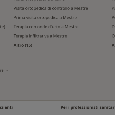
Visita ortopedica di controllo a Mestre
P
Prima visita ortopedica a Mestre
P
te)
Terapia con onde d'urto a Mestre
D
Terapia infiltrativa a Mestre
O
Altro (15)
A
Altro nella categoria: Servizi correlati a Mest
/Convenzioni a Mestre
re
ttà
Cambia città
azienti
Per i professionisti sanitar