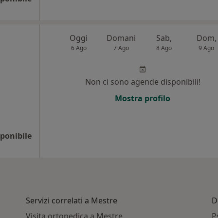
Oggi
Domani
Sab,
Dom,
6 Ago
7 Ago
8 Ago
9 Ago
Non ci sono agende disponibili!
Mostra profilo
ponibile
Servizi correlati a Mestre
D
Visita ortopedica a Mestre
P