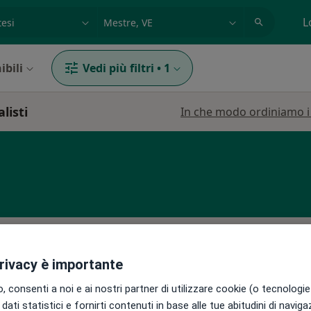
azione, medico, struttura
es: Roma
L
ibili
Vedi più filtri
•
1
listi
In che modo ordiniamo i r
Di
Oggi
Domani
Sab,
Dom,
privacy è importante
6 Ago
7 Ago
8 Ago
9 Ago
 consenti a noi e ai nostri partner di utilizzare cookie (o tecnologie 
dati statistici e fornirti contenuti in base alle tue abitudini di navig
Non ci sono agende disponibili!