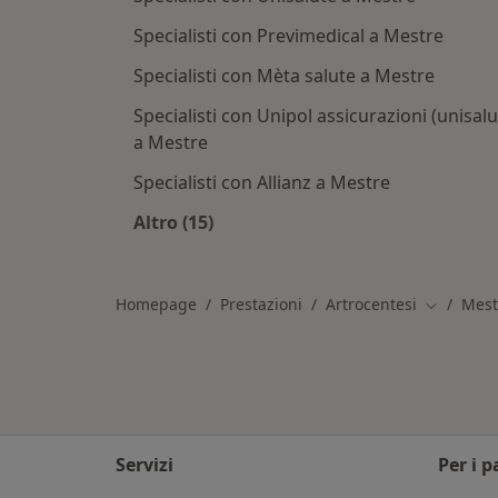
Specialisti con Previmedical a Mestre
Specialisti con Mèta salute a Mestre
Specialisti con Unipol assicurazioni (unisalu
a Mestre
Specialisti con Allianz a Mestre
Altro (15)
Altro nella categoria: Assicurazioni
Homepage
Prestazioni
Artrocentesi
Mest
Cambia ci
Servizi
Per i p