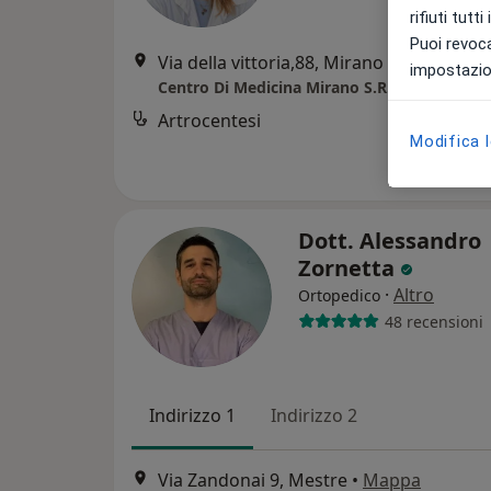
rifiuti tutt
Puoi revoca
Via della vittoria,88, Mirano
•
Mappa
impostazion
Centro Di Medicina Mirano S.R.L.
Artrocentesi
Modifica 
Dott. Alessandro
Zornetta
·
Altro
Ortopedico
48 recensioni
Indirizzo 1
Indirizzo 2
Via Zandonai 9, Mestre
•
Mappa