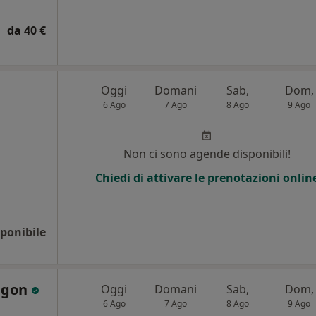
da 40 €
Oggi
Domani
Sab,
Dom,
6 Ago
7 Ago
8 Ago
9 Ago
Non ci sono agende disponibili!
Chiedi di attivare le prenotazioni onlin
ponibile
Rigon
Oggi
Domani
Sab,
Dom,
6 Ago
7 Ago
8 Ago
9 Ago