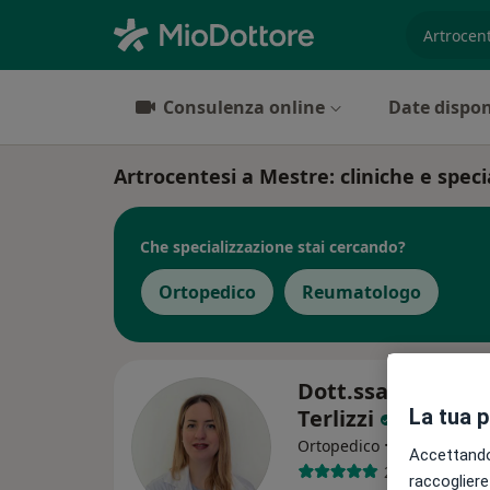
es. prest
Consulenza online
Date dispon
Artrocentesi a Mestre: cliniche e specia
Che specializzazione stai cercando?
Ortopedico
Reumatologo
Dott.ssa Rosalba 
La tua 
Terlizzi
·
Altro
Ortopedico
Accettando,
23 recensioni
raccogliere 