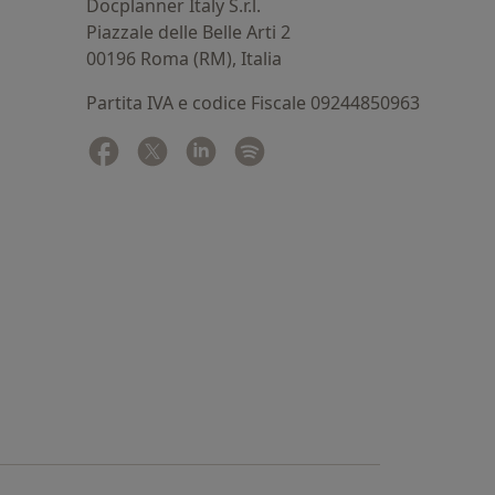
Docplanner Italy S.r.l.
Piazzale delle Belle Arti 2
00196 Roma (RM), Italia
Partita IVA e codice Fiscale 09244850963
Facebook
si apre in una nuova scheda
Twitter
si apre in una nuova scheda
Linkedin
si apre in una nuova scheda
Spotify
si apre in una nuova sched