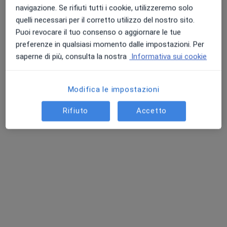
Chiedi di attivare le prenotazioni online
navigazione. Se rifiuti tutti i cookie, utilizzeremo solo
quelli necessari per il corretto utilizzo del nostro sito.
Puoi revocare il tuo consenso o aggiornare le tue
preferenze in qualsiasi momento dalle impostazioni. Per
saperne di più, consulta la nostra
Informativa sui cookie
Modifica le impostazioni
Rifiuto
Accetto
Dott. Daniel Minicozzi
Dietista, Nutrizionista
55 recensioni
Indirizzo
Online
Via di Tiglio, 1075, Lucca
•
Mappa
Centro Salute
Analisi bioimpedenziometrica
40 €