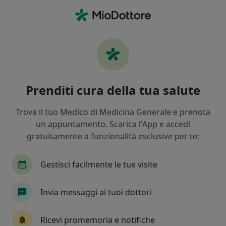
Men
Analisi Bioimpedenziometrica • Porcari, LU
Filters
• 1
Mappa
Analisi bioimpedenziometrica a Porcari:
Prenditi cura della tua salute
cliniche e specialisti
In che modo ordiniamo i risultati
Trova il tuo Medico di Medicina Generale e prenota
un appuntamento. Scarica l'App e accedi
gratuitamente a funzionalità esclusive per te:
Che specializzazione stai cercando?
Nutrizionista
Dietista
Cardiologo
Di
Gestisci facilmente le tue visite
Invia messaggi ai tuoi dottori
Ricevi promemoria e notifiche