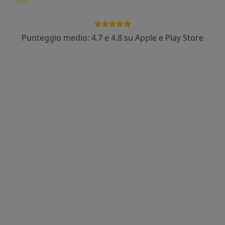
Punteggio medio: 4.7 e 4.8 su Apple e Play Store
Dott.ssa Elena Sodini
·
Altro
Nutrizionista
123 recensioni
Indirizzo 1
Indirizzo 2
Via Romana Est, 78/1, Porcari
•
Mappa
Centro Medico Porcari
Analisi bioimpedenziometrica
35 €
Questo dottore non ha ancora attivato le prenotazioni online presso questo indirizzo.
Chiedi di attivare le prenotazioni online