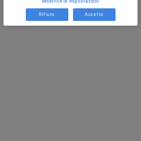
Modifica le impostazioni
Rifiuto
Accetto
Dott.ssa Valentina Cecconi
Nutrizionista
75 recensioni
Indirizzo
Online
Via Salvo D'Acquisto 45, Pescia
•
Mappa
Fisioterapia e Riabilitazione Pescia
Analisi bioimpedenziometrica
30 €
Questo dottore non ha ancora attivato le prenotazioni online presso questo indirizzo.
Chiedi di attivare le prenotazioni online