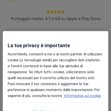
Punteggio medio: 4.7 e 4.8 su Apple e Play Store
Dott.ssa Elena Sodini
·
Altro
Nutrizionista
123 recensioni
La tua privacy è importante
Via Salvo D'Acquisto 39, Pescia
•
Mappa
Eurofins LAMM
Accettando, consenti a noi e ai nostri partner di utilizzare
Analisi bioimpedenziometrica
35 €
cookie (o tecnologie simili) per raccogliere dati statistici
e fornirti contenuti in base alle tue abitudini di
Questo dottore non ha ancora attivato le prenotazioni online presso questo indirizzo.
navigazione. Se rifiuti tutti i cookie, utilizzeremo solo
Chiedi di attivare le prenotazioni online
quelli necessari per il corretto utilizzo del nostro sito.
Puoi revocare il tuo consenso o aggiornare le tue
preferenze in qualsiasi momento dalle impostazioni. Per
saperne di più, consulta la nostra
Informativa sui cookie