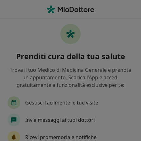
Men
Ortesi In Silicone • Pescia, PT
Filters
• 1
Mappa
Ortesi in silicone a Pescia: cliniche e
Prenditi cura della tua salute
specialisti
In che modo ordiniamo i risultati
Trova il tuo Medico di Medicina Generale e prenota
un appuntamento. Scarica l'App e accedi
gratuitamente a funzionalità esclusive per te:
Che specializzazione stai cercando?
Podologo
Endocrinologo
Proctologo
Gestisci facilmente le tue visite
Invia messaggi ai tuoi dottori
Ricevi promemoria e notifiche