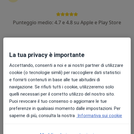
Punteggio medio: 4.7 e 4.8 su Apple e Play Store
Dott. Luca Ciardella
Podologo, Posturologo
182 recensioni
La tua privacy è importante
Via Salvo D'Acquisto 39, Pescia
•
Mappa
Eurofins LAMM
Accettando, consenti a noi e ai nostri partner di utilizzare
Ortesi in silicone
da 30 €
cookie (o tecnologie simili) per raccogliere dati statistici
e fornirti contenuti in base alle tue abitudini di
Questo dottore non ha ancora attivato le prenotazioni online presso questo indirizzo.
navigazione. Se rifiuti tutti i cookie, utilizzeremo solo
Chiedi di attivare le prenotazioni online
quelli necessari per il corretto utilizzo del nostro sito.
Puoi revocare il tuo consenso o aggiornare le tue
preferenze in qualsiasi momento dalle impostazioni. Per
saperne di più, consulta la nostra
Informativa sui cookie