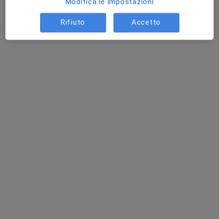
Modifica le impostazioni
Rifiuto
Accetto
Dott.ssa Matilde Viglione
·
Altro
Podologa
32 recensioni
Indirizzo
Online
Piazza Giuseppe Mazzini 53, Pescia
•
Mappa
Misericordia di Pescia
Ortesi in silicone
50 €
Questo dottore non ha ancora attivato le prenotazioni online presso questo indirizzo.
Chiedi di attivare le prenotazioni online