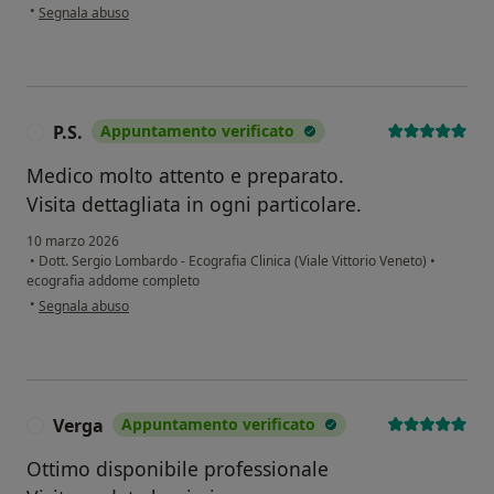
secondo l'opinione dell'utente Miriana Maugeri
•
Segnala abuso
P.S.
Appuntamento verificato
P
Medico molto attento e preparato.
Visita dettagliata in ogni particolare.
10 marzo 2026
•
Dott. Sergio Lombardo - Ecografia Clinica (Viale Vittorio Veneto)
•
ecografia addome completo
secondo l'opinione dell'utente P.S.
•
Segnala abuso
Verga
Appuntamento verificato
V
Ottimo disponibile professionale