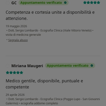
GC
Appuntamento verificato
G
Competenza e cortesia unite a disponibilità e
attenzione.
19 maggio 2026
•
Dott. Sergio Lombardo - Ecografia Clinica (Viale Vittorio Veneto)
•
visita di medicina generale
secondo l'opinione dell'utente GC
•
Segnala abuso
Miriana Maugeri
Appuntamento verificato
M
Medico gentile, disponibile, puntuale e
competente
29 aprile 2026
•
Dott. Sergio Lombardo - Ecografia Clinica (Poggio Lupo - San Giovanni
Galermo)
•
ecografia addome completo