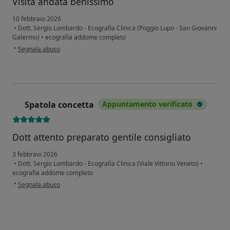
Visita andata benissimo
10 febbraio 2026
•
Dott. Sergio Lombardo - Ecografia Clinica (Poggio Lupo - San Giovanni
Galermo)
•
ecografia addome completo
secondo l'opinione dell'utente Verga
•
Segnala abuso
Spatola concetta
Appuntamento verificato
S
Dott attento preparato gentile consigliato
3 febbraio 2026
•
Dott. Sergio Lombardo - Ecografia Clinica (Viale Vittorio Veneto)
•
ecografia addome completo
secondo l'opinione dell'utente Spatola concetta
•
Segnala abuso