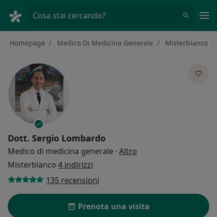
Men
Cosa stai cercando?
Homepage
Medico Di Medicina Generale
Misterbianco
C
Dott.
Sergio Lombardo
sulle specializzazioni
Medico di medicina generale
·
Altro
Misterbianco
4 indirizzi
135 recensioni
Prenota una visita