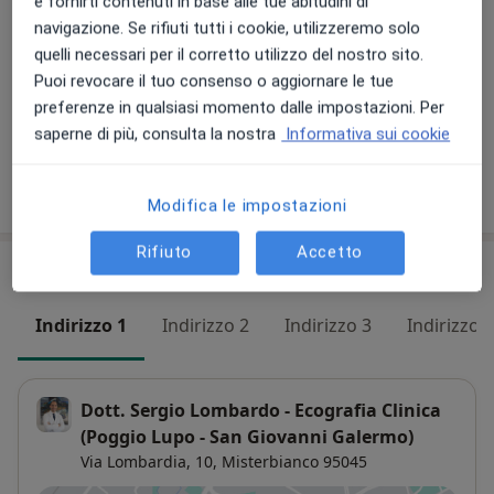
e fornirti contenuti in base alle tue abitudini di
navigazione. Se rifiuti tutti i cookie, utilizzeremo solo
quelli necessari per il corretto utilizzo del nostro sito.
Puoi revocare il tuo consenso o aggiornare le tue
preferenze in qualsiasi momento dalle impostazioni. Per
Visualizza galleria (4)
saperne di più, consulta la nostra
Informativa sui cookie
Mostra dettagli
sull'esperienza
Modifica le impostazioni
Rifiuto
Accetto
Indirizzi (4)
Indirizzo 1
Indirizzo 2
Indirizzo 3
Indirizzo 4
Dott. Sergio Lombardo - Ecografia Clinica
(Poggio Lupo - San Giovanni Galermo)
Via Lombardia, 10,
Misterbianco
95045