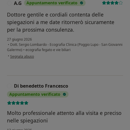
A.G
Appuntamento verificato
A
Dottore gentile e cordiali contenta delle
spiegazioni a me date ritornerò sicuramente
per la prossima consulenza.
27 giugno 2026
•
Dott. Sergio Lombardo - Ecografia Clinica (Poggio Lupo - San Giovanni
Galermo)
•
ecografia fegato e vie biliari
secondo l'opinione dell'utente A.G
•
Segnala abuso
Di benedetto Francesco
D
Appuntamento verificato
Molto professionale attento alla visita e preciso
nelle spiegazioni