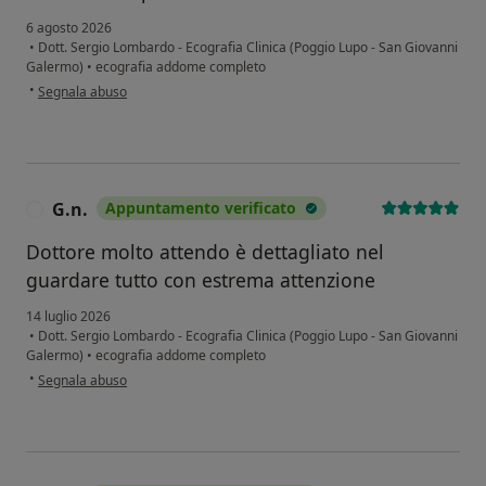
6 agosto 2026
•
Dott. Sergio Lombardo - Ecografia Clinica (Poggio Lupo - San Giovanni
Galermo)
•
ecografia addome completo
secondo l'opinione dell'utente Andrea
•
Segnala abuso
G.n.
Appuntamento verificato
G
Dottore molto attendo è dettagliato nel
guardare tutto con estrema attenzione
14 luglio 2026
•
Dott. Sergio Lombardo - Ecografia Clinica (Poggio Lupo - San Giovanni
Galermo)
•
ecografia addome completo
secondo l'opinione dell'utente G.n.
•
Segnala abuso