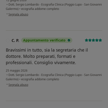
12 giugno 2026
•
Dott. Sergio Lombardo - Ecografia Clinica (Poggio Lupo - San Giovanni
Galermo)
•
ecografia addome completo
secondo l'opinione dell'utente Di benedetto Francesco
•
Segnala abuso
C. P.
Appuntamento verificato
C
Bravissimi in tutto, sia la segretaria che il
dottore. Molto preparati, formati e
professionali. Consiglio vivamente.
25 maggio 2026
•
Dott. Sergio Lombardo - Ecografia Clinica (Poggio Lupo - San Giovanni
Galermo)
•
ecografia addome completo
secondo l'opinione dell'utente C. P.
•
Segnala abuso