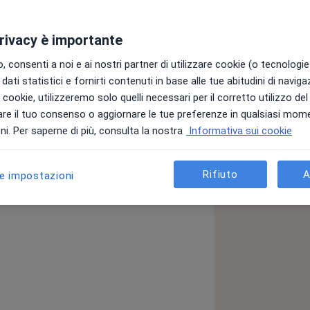
privacy è importante
 consenti a noi e ai nostri partner di utilizzare cookie (o tecnologie 
dati statistici e fornirti contenuti in base alle tue abitudini di navig
a generale, chirurgia demolitiva ed
i i cookie, utilizzeremo solo quelli necessari per il corretto utilizzo de
re il tuo consenso o aggiornare le tue preferenze in qualsiasi mom
i. Per saperne di più, consulta la nostra
Informativa sui cookie
rativa, ecografia delle mammelle, cute
Rifiuto
A
le impostazioni
el territorio.