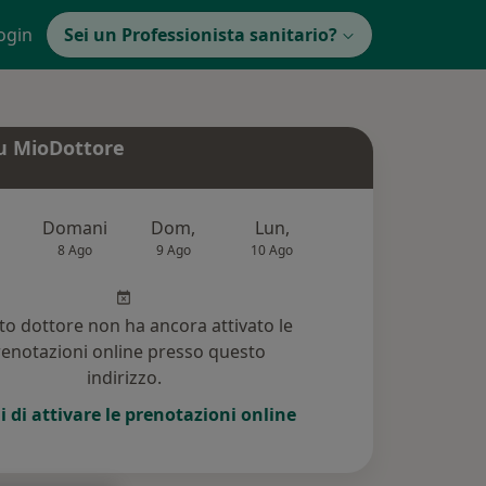
ogin
Sei un Professionista sanitario?
u MioDottore
Domani
Dom,
Lun,
Mar,
Mer
8 Ago
9 Ago
10 Ago
11 Ago
12 Ag
o dottore non ha ancora attivato le
enotazioni online presso questo
indirizzo.
i di attivare le prenotazioni online