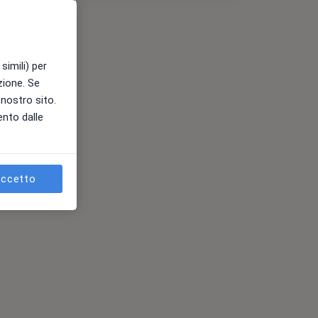
simili) per
azione. Se
l nostro sito.
ento dalle
ccetto