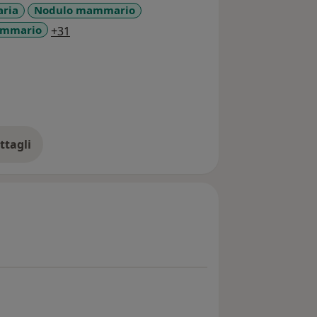
ria
Nodulo mammario
a11y_sr_more_diseases
ammario
+31
ttagli
ll'esperienza