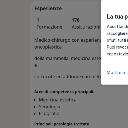
Esperienze
La tua 
1
176
Formazione
Assicurazioni accettate
Accettando,
raccogliere 
Medico-chirurgo con esperienza in chirurgi
rifiuti tutt
oncoplastica
Puoi revoca
impostazion
della mammella, medicina estetica e rigene
e
Modifica 
sottocute ed addome completo, e medicina d
Aree di competenza principali:
Medicina estetica
Senologia
Ecografia
Principali patologie trattate