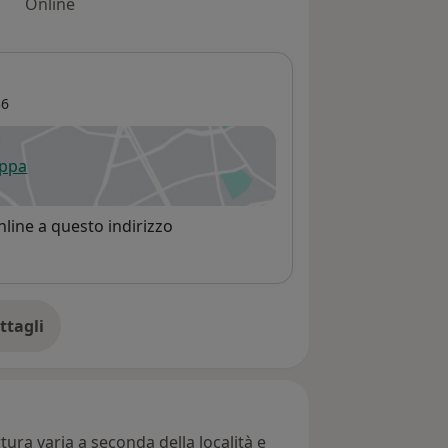
Online
36
appa
 apre in una nuova scheda
line a questo indirizzo
ttagli
ll'indirizzo
ura varia a seconda della località e