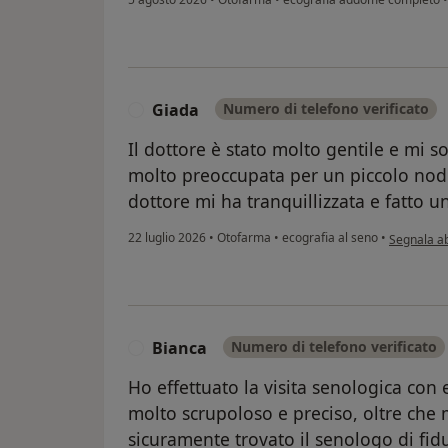
Giada
Numero di telefono verificato
G
Il dottore è stato molto gentile e mi s
molto preoccupata per un piccolo nodu
dottore mi ha tranquillizzata e fatto u
secondo l'
22 luglio 2026
•
Otofarma
•
ecografia al seno
•
Segnala a
Bianca
Numero di telefono verificato
B
Ho effettuato la visita senologica con
molto scrupoloso e preciso, oltre che 
sicuramente trovato il senologo di fid