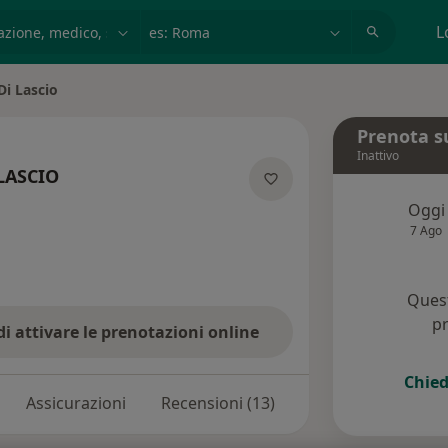
azione, medico, struttura
es: Roma
L
Di Lascio
Prenota s
Inattivo
 LASCIO
cializzazioni
Oggi
7 Ago
Quest
pr
di attivare le prenotazioni online
Chied
Assicurazioni
Recensioni (13)