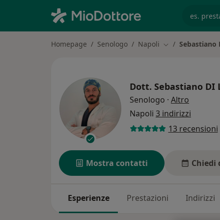
es. prest
Homepage
Senologo
Napoli
Sebastiano 
Cambia città
Dott.
Sebastiano DI
sulle spe
Senologo
·
Altro
Napoli
3 indirizzi
13 recensioni
Mostra contatti
Chiedi 
Esperienze
Prestazioni
Indirizzi