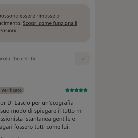
 possono essere rimosse o
iacimento.
Scopri come funziona il
Per saperne di più sulle opinioni
ensioni.
 recensioni
verificato
tor Di Lascio per un'ecografia
 suo modo di spiegare il tutto mi
ssionista istantanea gentile e
agari fossero tutti come lui.
secondo l'opinione dell'utente Nunzia Pagnotta
•