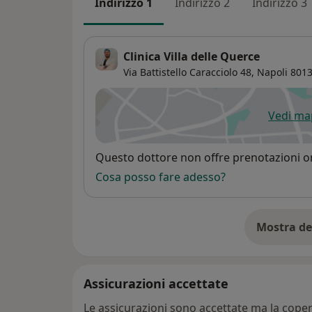
Indirizzo 1
Indirizzo 2
Indirizzo 3
Clinica Villa delle Querce
Via Battistello Caracciolo 48,
Napoli
801
Vedi m
si
Disponibilità
Questo dottore non offre prenotazioni on
Cosa posso fare adesso?
Mostra de
su
Assicurazioni accettate
Le assicurazioni sono accettate ma la copert