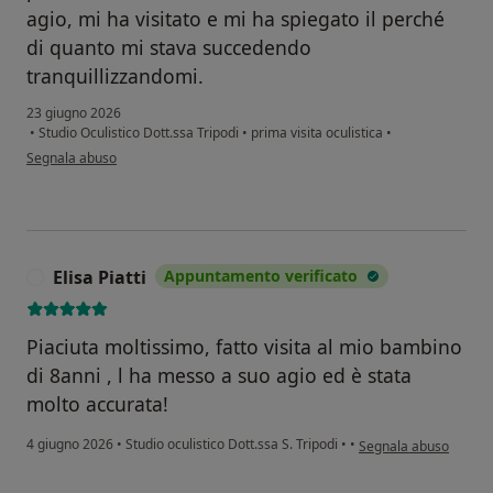
agio, mi ha visitato e mi ha spiegato il perché
di quanto mi stava succedendo
tranquillizzandomi.
23 giugno 2026
•
Studio Oculistico Dott.ssa Tripodi
•
prima visita oculistica
•
secondo l'opinione dell'utente G.G.
Segnala abuso
Elisa Piatti
Appuntamento verificato
E
Piaciuta moltissimo, fatto visita al mio bambino
di 8anni , l ha messo a suo agio ed è stata
molto accurata!
secondo l'opinione dell
4 giugno 2026
•
Studio oculistico Dott.ssa S. Tripodi
•
•
Segnala abuso