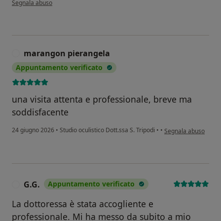
Segnala abuso
marangon pierangela
M
Appuntamento verificato
una visita attenta e professionale, breve ma
soddisfacente
secondo l'opinione d
24 giugno 2026
•
Studio oculistico Dott.ssa S. Tripodi
•
•
Segnala abuso
G.G.
Appuntamento verificato
G
La dottoressa è stata accogliente e
professionale. Mi ha messo da subito a mio