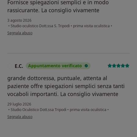
Fornisce spiegazioni semplici e in modo
rassicurante. La consiglio vivamente
3 agosto 2026
•
Studio oculistico Dott.ssa S. Tripodi
•
prima visita oculistica
•
secondo l'opinione dell'utente L.O.Z.
Segnala abuso
E.C.
Appuntamento verificato
E
grande dottoressa, puntuale, attenta al
paziente offre spiegazioni semplici senza tanti
vocaboli importanti. La consiglio vivamente
29 luglio 2026
•
Studio Oculistico Dott.ssa Tripodi
•
prima visita oculistica
•
secondo l'opinione dell'utente E.C.
Segnala abuso