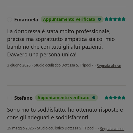
Emanuela
Appuntamento verificato
E
La dottoressa è stata molto professionale,
precisa ma soprattutto empatica sia col mio
bambino che con tutti gli altri pazienti.
Davvero una persona unica!
secondo l'opinione de
3 giugno 2026
•
Studio oculistico Dott.ssa S. Tripodi
•
•
Segnala abuso
Stefano
Appuntamento verificato
S
Sono molto soddisfatto, ho ottenuto risposte e
consigli adeguati e soddisfacenti.
secondo l'opinione d
29 maggio 2026
•
Studio oculistico Dott.ssa S. Tripodi
•
•
Segnala abuso