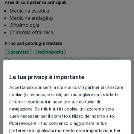
Aree di competenza principali:
Medicina estetica
Medicina antiaging
Oftalmologia
Chirurgia oftalmica
Principali patologie trattate
Cataratta
Retinopatia
Degenerazione maculare
Distacco della retina
a11y_sr_more_diseases
Ipovisione
+23
La tua privacy è importante
Presso questo indirizzo visito
Accettando, consenti a noi e ai nostri partner di utilizzare
Adulti
cookie (o tecnologie simili) per raccogliere dati statistici
Bambini
e fornirti contenuti in base alle tue abitudini di
navigazione. Se rifiuti tutti i cookie, utilizzeremo solo
Tipologia di visite
quelli necessari per il corretto utilizzo del nostro sito.
In studio
Visualizza gli indirizzi (4)
Puoi revocare il tuo consenso o aggiornare le tue
preferenze in qualsiasi momento dalle impostazioni. Per
Foto e video