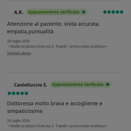
A.R.
Appuntamento verificato
A
Attenzione al paziente, visita accurata,
empatia,puntualità
28 luglio 2026
•
Studio oculistico Dott.ssa S. Tripodi
•
prima visita oculistica
•
secondo l'opinione dell'utente A.R.
Segnala abuso
Castelluccio S.
Appuntamento verificato
C
Dottoressa molto brava e accogliente e
simpaticissima
24 luglio 2026
•
Studio oculistico Dott.ssa S. Tripodi
•
prima visita oculistica
•
secondo l'opinione dell'utente Castelluccio S.