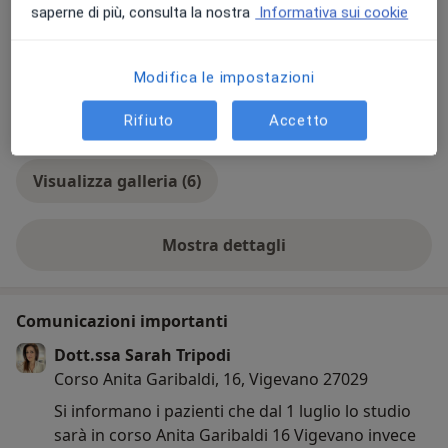
saperne di più, consulta la nostra
Informativa sui cookie
Modifica le impostazioni
Rifiuto
Accetto
Visualizza galleria (6)
Mostra dettagli
sull'esperienza
Comunicazioni importanti
Dott.ssa Sarah Tripodi
Corso Anita Garibaldi, 16, Vigevano 27029
Si informano i pazienti che dal 1 luglio lo studio
sarà in corso Anita Garibaldi 16 Vigevano invece