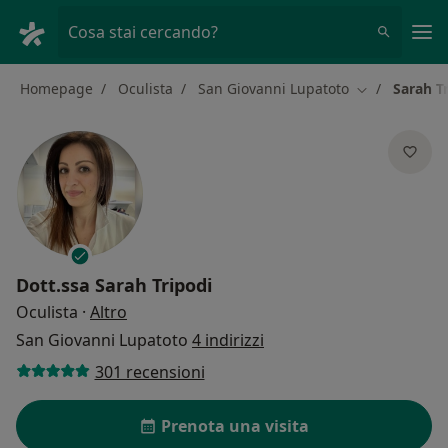
Men
Cosa stai cercando?
Homepage
Oculista
San Giovanni Lupatoto
Sarah T
Cambia città
Dott.ssa
Sarah Tripodi
sulle specializzazioni
Oculista
·
Altro
San Giovanni Lupatoto
4 indirizzi
301 recensioni
Prenota una visita