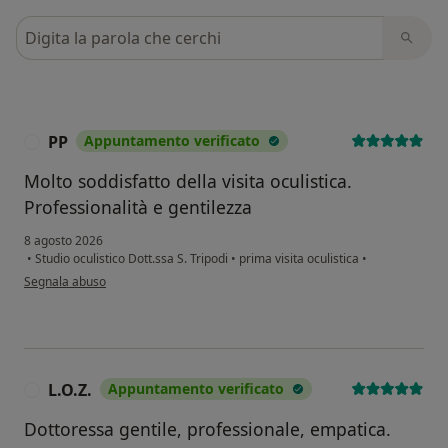
Cerca nelle recensioni
PP
Appuntamento verificato
P
Molto soddisfatto della visita oculistica.
Professionalità e gentilezza
8 agosto 2026
•
Studio oculistico Dott.ssa S. Tripodi
•
prima visita oculistica
•
secondo l'opinione dell'utente PP
Segnala abuso
L.O.Z.
Appuntamento verificato
L
Dottoressa gentile, professionale, empatica.