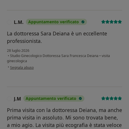
L.M.
Appuntamento verificato
L
La dottoressa Sara Deiana è un eccellente
professionista.
28 luglio 2026
•
Studio Ginecologico Dottoressa Sara Francesca Deiana
•
visita
ginecologica
secondo l'opinione dell'utente L.M.
•
Segnala abuso
J.M
Appuntamento verificato
J
Prima visita con la dottoressa Deiana, ma anche
prima visita in assoluto. Mi sono trovata bene,
a mio agio. La visita più ecografia è stata veloce