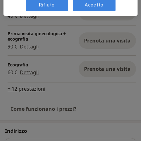
Rifiuto
Accetto
Pap test
Prenota una visita
40 €
Dettagli
Prima visita ginecologica +
ecografia
Prenota una visita
90 €
Dettagli
Ecografia
Prenota una visita
60 €
Dettagli
+ 12 prestazioni
Come funzionano i prezzi?
Indirizzo