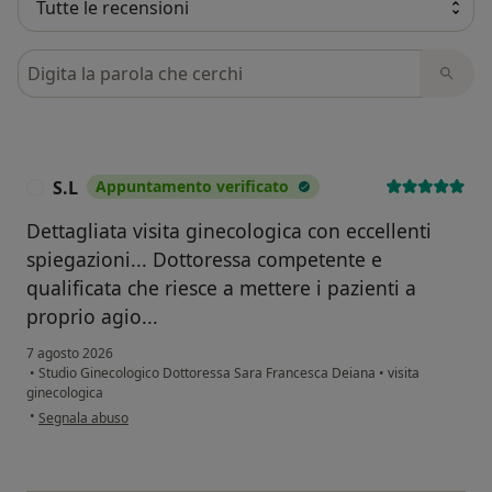
Cerca nelle recensioni
S.L
Appuntamento verificato
S
Dettagliata visita ginecologica con eccellenti
spiegazioni... Dottoressa competente e
qualificata che riesce a mettere i pazienti a
proprio agio...
7 agosto 2026
•
Studio Ginecologico Dottoressa Sara Francesca Deiana
•
visita
ginecologica
secondo l'opinione dell'utente S.L
•
Segnala abuso