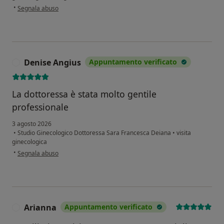
secondo l'opinione dell'utente R.G.
•
Segnala abuso
Denise Angius
Appuntamento verificato
D
La dottoressa è stata molto gentile
professionale
3 agosto 2026
•
Studio Ginecologico Dottoressa Sara Francesca Deiana
•
visita
ginecologica
secondo l'opinione dell'utente Denise Angius
•
Segnala abuso
Arianna
Appuntamento verificato
A