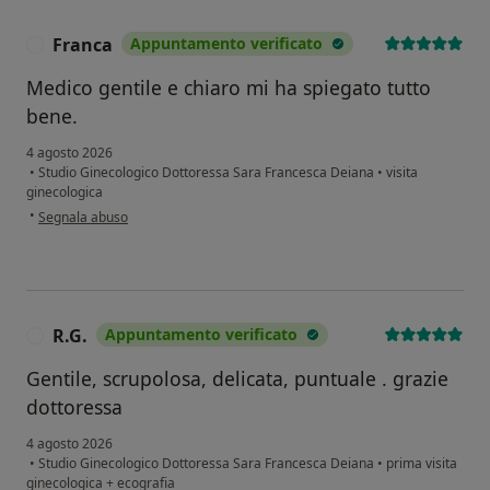
Franca
Appuntamento verificato
F
Medico gentile e chiaro mi ha spiegato tutto
bene.
4 agosto 2026
•
Studio Ginecologico Dottoressa Sara Francesca Deiana
•
visita
ginecologica
secondo l'opinione dell'utente Franca
•
Segnala abuso
R.G.
Appuntamento verificato
R
Gentile, scrupolosa, delicata, puntuale . grazie
dottoressa
4 agosto 2026
•
Studio Ginecologico Dottoressa Sara Francesca Deiana
•
prima visita
ginecologica + ecografia