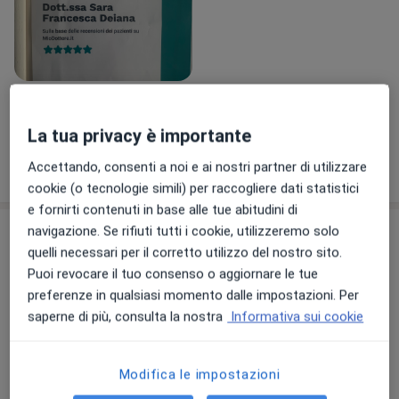
Visualizza galleria (1)
La tua privacy è importante
Mostra dettagli
Accettando, consenti a noi e ai nostri partner di utilizzare
sull'esperienza
cookie (o tecnologie simili) per raccogliere dati statistici
e fornirti contenuti in base alle tue abitudini di
Prestazioni e prezzi
navigazione. Se rifiuti tutti i cookie, utilizzeremo solo
quelli necessari per il corretto utilizzo del nostro sito.
Visita ginecologica
Puoi revocare il tuo consenso o aggiornare le tue
Prenota una visita
60 €
Dettagli
preferenze in qualsiasi momento dalle impostazioni. Per
saperne di più, consulta la nostra
Informativa sui cookie
Ecografia transvaginale
Prenota una visita
60 €
Dettagli
Modifica le impostazioni