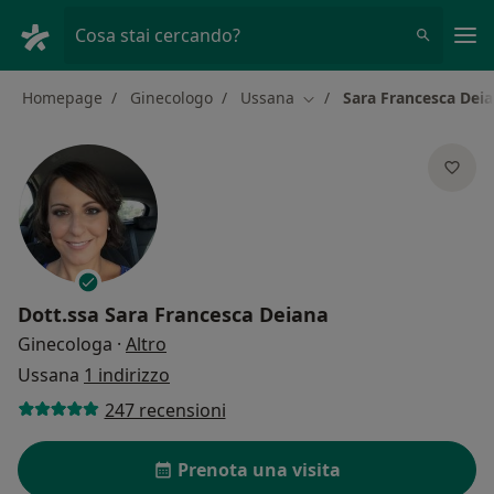
Men
Cosa stai cercando?
Homepage
Ginecologo
Ussana
Sara Francesca Dei
Cambia città
Dott.ssa
Sara Francesca Deiana
sulle specializzazioni
Ginecologa
·
Altro
Ussana
1 indirizzo
247 recensioni
Prenota una visita