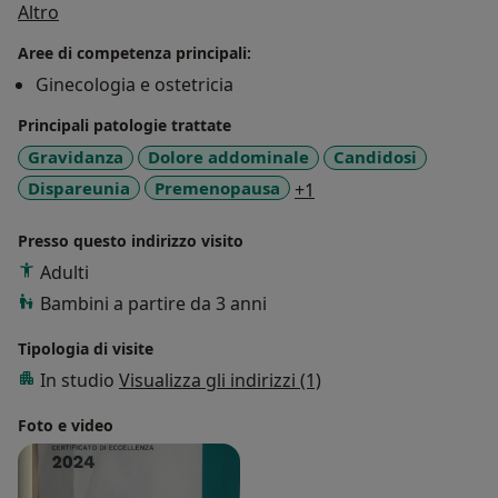
Su di me
Altro
esercita la sua attività libero professionale in qualità di
Specialista in Ginecologia e Ostetricia presso il proprio
Aree di competenza principali:
studio medico sito in Ussana e da Agosto 2019 esercita
Ginecologia e ostetricia
in qualità di dirigente medico presso il Reparto di
Principali patologie trattate
Ginecologia e Ostetricia dell’Ospedale Nostra Signora
di Bonaria di San Gavino
Gravidanza
Dolore addominale
Candidosi
a11y_sr_more_diseas
Dispareunia
Premenopausa
+1
Presso questo indirizzo visito
Adulti
Bambini a partire da 3 anni
Tipologia di visite
In studio
Visualizza gli indirizzi (1)
Foto e video