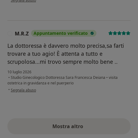
Segnala abuso
M.R.Z
Appuntamento verificato
M
La dottoressa è davvero molto precisa,sa farti
trovare a tuo agio! È attenta a tutto e
scrupolosa...mi trovo sempre molto bene ..
10 luglio 2026
•
Studio Ginecologico Dottoressa Sara Francesca Deiana
•
visita
ostetrica in gravidanza e nel puerperio
secondo l'opinione dell'utente M.R.Z
•
Segnala abuso
Mostra altro
opinioni di cui sopra