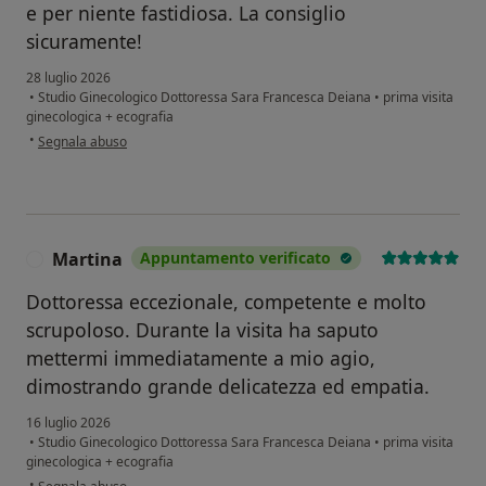
e per niente fastidiosa. La consiglio
sicuramente!
28 luglio 2026
•
Studio Ginecologico Dottoressa Sara Francesca Deiana
•
prima visita
ginecologica + ecografia
secondo l'opinione dell'utente J.M
•
Segnala abuso
Martina
Appuntamento verificato
M
Dottoressa eccezionale, competente e molto
scrupoloso. Durante la visita ha saputo
mettermi immediatamente a mio agio,
dimostrando grande delicatezza ed empatia.
16 luglio 2026
•
Studio Ginecologico Dottoressa Sara Francesca Deiana
•
prima visita
ginecologica + ecografia
secondo l'opinione dell'utente Martina
•