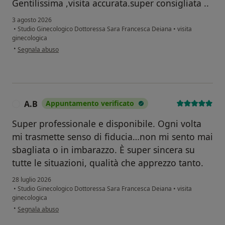
Gentilissima ,visita accurata.super consigliata ..
3 agosto 2026
•
Studio Ginecologico Dottoressa Sara Francesca Deiana
•
visita
ginecologica
secondo l'opinione dell'utente Arianna
•
Segnala abuso
A.B
Appuntamento verificato
A
Super professionale e disponibile. Ogni volta
mi trasmette senso di fiducia…non mi sento mai
sbagliata o in imbarazzo. È super sincera su
tutte le situazioni, qualità che apprezzo tanto.
28 luglio 2026
•
Studio Ginecologico Dottoressa Sara Francesca Deiana
•
visita
ginecologica
secondo l'opinione dell'utente A.B
•
Segnala abuso