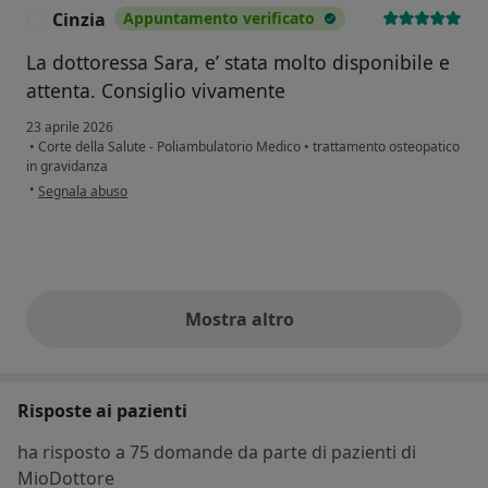
Cinzia
Appuntamento verificato
C
La dottoressa Sara, e’ stata molto disponibile e
attenta. Consiglio vivamente
23 aprile 2026
•
Corte della Salute - Poliambulatorio Medico
•
trattamento osteopatico
in gravidanza
secondo l'opinione dell'utente Cinzia
•
Segnala abuso
Mostra altro
opinioni di cui sopra
Risposte ai pazienti
ha risposto a 75 domande da parte di pazienti di
MioDottore