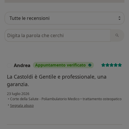
Cerca nelle recensioni
Andrea
Appuntamento verificato
A
La Castoldi è Gentile e professionale, una
garanzia.
23 luglio 2026
•
Corte della Salute - Poliambulatorio Medico
•
trattamento osteopatico
secondo l'opinione dell'utente Andrea
•
Segnala abuso