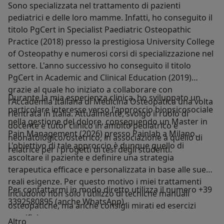
Sono specializzata nel trattamento di pazienti
pediatrici e delle loro mamme. Infatti, ho conseguito il
titolo PgCert in Specialist Paediatric Osteopathic
Practice (2018) presso la prestigiosa University College
of Osteopathy e numerosi corsi di specializzazione nel
settore. L'anno successivo ho conseguito il titolo
PgCert in Academic and Clinical Education (2019)
grazie al quale ho iniziato a collaborare con
Durante la mia esperienza clinica, ho sviluppato un
l'Accademia Italiana di Medicina Osteopatica una volta
particolare interesse verso l'approccio biopsicosociale
rientrata in Italia. Attualmente, svolgo il ruolo di
nella gestione del dolore, conseguendo un Master in
docente e tutor clinico in ambito pediatrico e
Pain Management (2026) presso Painlab a Milano.
neonatologico/ostetrico, in associazione a quello di
L'obiettivo di tale approccio è dunque quello di
relatrice per i progetti di tesi degli studenti.
ascoltare il paziente e definire una strategia
terapeutica efficace e personalizzata in base alle sue
reali esigenze. Per questo motivo i miei trattamenti
Per contattarmi in modo diretto utilizza il numero +39
includono non solo l'utilizzo di tecniche manuali
3392580895 (anche WhatsApp).
osteopatiche, ma anche consigli mirati ed esercizi
specifici.
Su di me
Altro