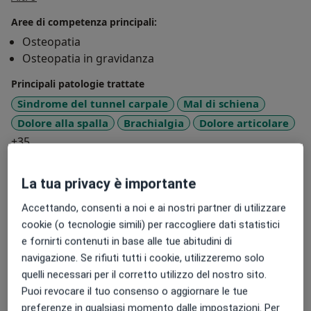
Aree di competenza principali:
Osteopatia
Osteopatia in gravidanza
Principali patologie trattate
Sindrome del tunnel carpale
Mal di schiena
Dolore alla spalla
Brachialgia
Dolore articolare
a11y_sr_more_diseases
+35
Presso questo indirizzo visito
La tua privacy è importante
Adulti
Accettando, consenti a noi e ai nostri partner di utilizzare
Bambini
cookie (o tecnologie simili) per raccogliere dati statistici
Tipologia di visite
e fornirti contenuti in base alle tue abitudini di
navigazione. Se rifiuti tutti i cookie, utilizzeremo solo
In studio
Visualizza gli indirizzi (3)
quelli necessari per il corretto utilizzo del nostro sito.
Foto e video
Puoi revocare il tuo consenso o aggiornare le tue
preferenze in qualsiasi momento dalle impostazioni. Per