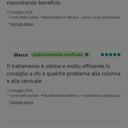
riscontrando beneficio
15 maggio 2026
•
Corte della Salute - Poliambulatorio Medico
•
prima visita osteopatica
secondo l'opinione dell'utente Isabella
•
Segnala abuso
Marco
Appuntamento verificato
M
Il trattamento è ottimo e molto efficiente.lo
consiglio a chi a qualche problema alla colonna
e alla cervicale
13 maggio 2026
•
Corte della Salute - Poliambulatorio Medico
•
trattamento osteopatico
secondo l'opinione dell'utente Marco
•
Segnala abuso