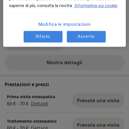
saperne di più, consulta la nostra
Informativa sui cookie
Modifica le impostazioni
Rifiuto
Accetto
Visualizza galleria (14)
Mostra dettagli
sull'esperienza
Prestazioni e prezzi
Prima visita osteopatica
Prenota una visita
60 € - 70 €
Dettagli
Trattamento osteopatico
Prenota una visita
60 € - 70 €
Dettagli