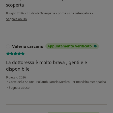
scoperta
8 luglio 2026
•
Studio di Osteopatia
•
prima visita osteopatica
•
secondo l'opinione dell'utente Piero Zangari
Segnala abuso
Valerio carcano
Appuntamento verificato
V
La dottoressa è molto brava , gentile e
disponibile
9 giugno 2026
•
Corte della Salute - Poliambulatorio Medico
•
prima visita osteopatica
secondo l'opinione dell'utente Valerio carcano
•
Segnala abuso