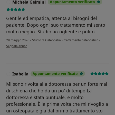
Michela Gelmini
Appuntamento verificato
M
Gentile ed empatica, attenta ai bisogni del
paziente. Dopo ogni suo trattamento mi sento
molto meglio. Studio accogliente e pulito
29 maggio 2026
•
Studio di Osteopatia
•
trattamento osteopatico
•
secondo l'opinione dell'utente Michela Gelmini
Segnala abuso
Isabella
Appuntamento verificato
I
Mi sono rivolta alla dottoressa per un forte mal
di schiena che ho da un po' di tempo.La
dottoressa è stata puntuale, e molto
professionale. È la prima volta che mi rivoglio a
un osteopata e già dal primo trattamento sto