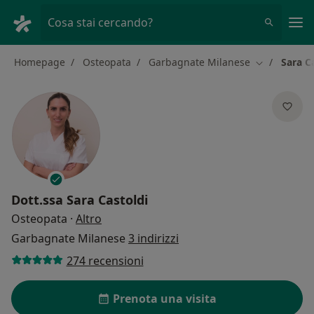
Men
Cosa stai cercando?
Homepage
Osteopata
Garbagnate Milanese
Sara C
Cambia città
Dott.ssa
Sara Castoldi
sulle specializzazioni
Osteopata
·
Altro
Garbagnate Milanese
3 indirizzi
274 recensioni
Prenota una visita