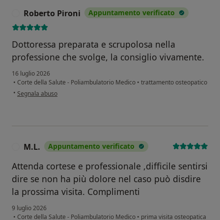
Roberto Pironi
Appuntamento verificato
R
Dottoressa preparata e scrupolosa nella
professione che svolge, la consiglio vivamente.
16 luglio 2026
•
Corte della Salute - Poliambulatorio Medico
•
trattamento osteopatico
secondo l'opinione dell'utente Roberto Pironi
•
Segnala abuso
M.L.
Appuntamento verificato
M
Attenda cortese e professionale ,difficile sentirsi
dire se non ha più dolore nel caso può disdire
la prossima visita. Complimenti
9 luglio 2026
•
Corte della Salute - Poliambulatorio Medico
•
prima visita osteopatica