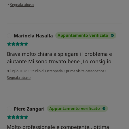
secondo l'opinione dell'utente M.L.
•
Segnala abuso
Marinela Hasalla
Appuntamento verificato
M
Brava molto chiara a spiegare il problema e
aiutante.Mi sono trovato bene ,Lo consiglio
9 luglio 2026
•
Studio di Osteopatia
•
prima visita osteopatica
•
secondo l'opinione dell'utente Marinela Hasalla
Segnala abuso
Piero Zangari
Appuntamento verificato
P
Molto professionale e competente.. ottima