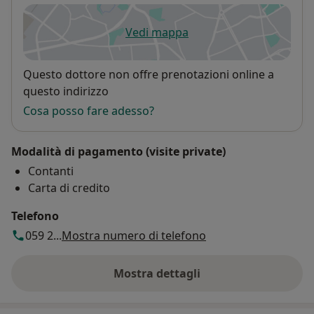
Vedi mappa
si apre in una nuova scheda
Disponibilità
Questo dottore non offre prenotazioni online a
questo indirizzo
Cosa posso fare adesso?
Modalità di pagamento (visite private)
Contanti
Carta di credito
Telefono
059 2...
Mostra numero di telefono
Mostra dettagli
sull'indirizzo