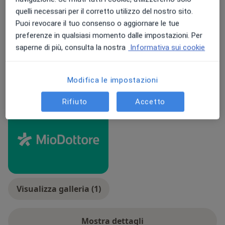
di Milano Clefi.
Principali patologie trattate
quelli necessari per il corretto utilizzo del nostro sito.
Artrite reumatoide
Osteoporosi
Osteoartrosi
Puoi revocare il tuo consenso o aggiornare le tue
preferenze in qualsiasi momento dalle impostazioni. Per
a11y_sr_more_diseases
Artrite
Fibromialgia
+5
saperne di più, consulta la nostra
Informativa sui cookie
Tipologia di visite
In studio
Visualizza gli indirizzi (2)
Modifica le impostazioni
Foto e video
Rifiuto
Accetto
Visualizza galleria (1)
Mostra dettagli