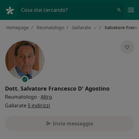
Men
Cosa stai cercando?
Homepage
Reumatologo
Gallarate
Salvatore Franc
Cambia città
Dott.
Salvatore Francesco D' Agostino
sulle specializzazioni
Reumatologo
·
Altro
Gallarate
5 indirizzi
Invia messaggio