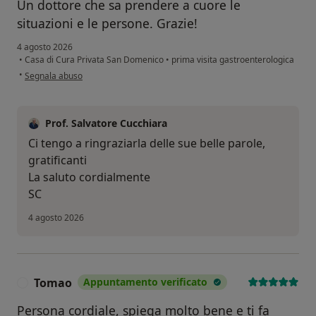
Un dottore che sa prendere a cuore le
situazioni e le persone. Grazie!
4 agosto 2026
•
Casa di Cura Privata San Domenico
•
prima visita gastroenterologica
secondo l'opinione dell'utente L.D.C.
•
Segnala abuso
Prof. Salvatore Cucchiara
Ci tengo a ringraziarla delle sue belle parole,
gratificanti
La saluto cordialmente
SC
4 agosto 2026
Tomao
Appuntamento verificato
T
Persona cordiale, spiega molto bene e ti fa