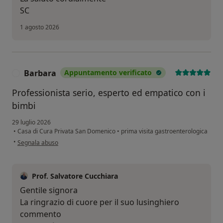
SC
1 agosto 2026
Barbara
Appuntamento verificato
B
Professionista serio, esperto ed empatico con i
bimbi
29 luglio 2026
•
Casa di Cura Privata San Domenico
•
prima visita gastroenterologica
secondo l'opinione dell'utente Barbara
•
Segnala abuso
Prof. Salvatore Cucchiara
Gentile signora
La ringrazio di cuore per il suo lusinghiero
commento