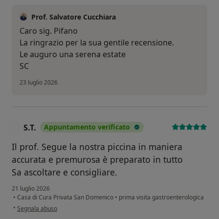
Prof. Salvatore Cucchiara
Caro sig. Pifano
La ringrazio per la sua gentile recensione.
Le auguro una serena estate
SC
23 luglio 2026
S.T.
Appuntamento verificato
S
Il prof. Segue la nostra piccina in maniera
accurata e premurosa è preparato in tutto
Sa ascoltare e consigliare.
21 luglio 2026
•
Casa di Cura Privata San Domenico
•
prima visita gastroenterologica
secondo l'opinione dell'utente S.T.
•
Segnala abuso