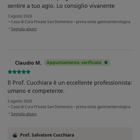
sentire a tuo agio. Lo consiglio vivanente
3 agosto 2026
•
Casa di Cura Privata San Domenico
•
prima visita gastroenterologica
secondo l'opinione dell'utente Tomao
•
Segnala abuso
Claudio M.
Appuntamento verificato
C
Il Prof. Cucchiara è un eccellente professionista:
umano e competente.
3 agosto 2026
•
Casa di Cura Privata San Domenico
•
prima visita gastroenterologica
secondo l'opinione dell'utente Claudio M.
•
Segnala abuso
Prof. Salvatore Cucchiara