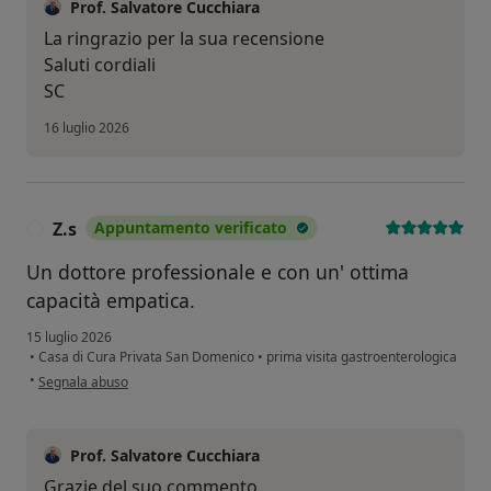
Prof. Salvatore Cucchiara
La ringrazio per la sua recensione
Saluti cordiali
SC
16 luglio 2026
Z.s
Appuntamento verificato
Z
Un dottore professionale e con un' ottima
capacità empatica.
15 luglio 2026
•
Casa di Cura Privata San Domenico
•
prima visita gastroenterologica
secondo l'opinione dell'utente Z.s
•
Segnala abuso
Prof. Salvatore Cucchiara
Grazie del suo commento