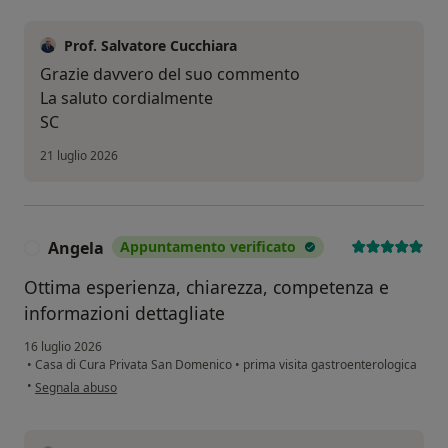
Prof. Salvatore Cucchiara
Grazie davvero del suo commento
La saluto cordialmente
SC
21 luglio 2026
Angela
Appuntamento verificato
A
Ottima esperienza, chiarezza, competenza e
informazioni dettagliate
16 luglio 2026
•
Casa di Cura Privata San Domenico
•
prima visita gastroenterologica
secondo l'opinione dell'utente Angela
•
Segnala abuso