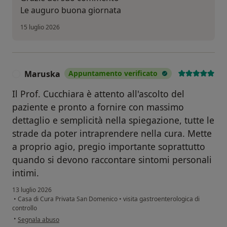
Le auguro buona giornata
15 luglio 2026
Maruska
Appuntamento verificato
M
Il Prof. Cucchiara è attento all'ascolto del
paziente e pronto a fornire con massimo
dettaglio e semplicità nella spiegazione, tutte le
strade da poter intraprendere nella cura. Mette
a proprio agio, pregio importante soprattutto
quando si devono raccontare sintomi personali
intimi.
13 luglio 2026
•
Casa di Cura Privata San Domenico
•
visita gastroenterologica di
controllo
secondo l'opinione dell'utente Maruska
•
Segnala abuso