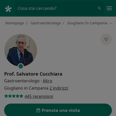
Men
Cosa stai cercando?
Homepage
Gastroenterologo
Giugliano In Campania
Cam
Prof.
Salvatore Cucchiara
sulle specializzazioni
Gastroenterologo
·
Altro
Giugliano in Campania
2 indirizzi
445 recensioni
Prenota una visita