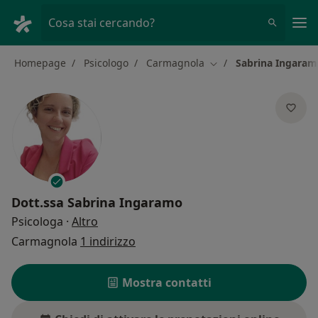
Men
Cosa stai cercando?
Homepage
Psicologo
Carmagnola
Sabrina Ingara
Cambia città
Dott.ssa
Sabrina Ingaramo
sulle specializzazioni
Psicologa
·
Altro
Carmagnola
1 indirizzo
Mostra contatti