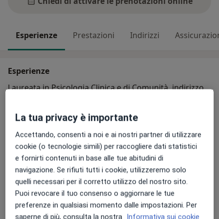
Chiedi di attivare le prenotazioni online
Esperienze
Prestazioni
Indirizzi
Assicurazio
Esperienze
Laureata in Psicologia Clinica e di Comunità, indirizzo
salute. Specializzanda in terapia sistemico-relazionale
e familiare. Esperta Bes. Tutor Dsa. La mia esperienza
La tua privacy è importante
sul territorio mi consente di comprenderne la realtà e
svolgere con passione il mio lavoro. Mi occupo
Accettando, consenti a noi e ai nostri partner di utilizzare
prevalentemente di adulti, bambini e coppie
cookie (o tecnologie simili) per raccogliere dati statistici
genitoriali. Accolgo le persone che stanno vivendo un
e fornirti contenuti in base alle tue abitudini di
Su di me
momento di disagio personale o relazionale e che
Altro
navigazione. Se rifiuti tutti i cookie, utilizzeremo solo
sentono di voler cambiare alcuni aspetti di sé
quelli necessari per il corretto utilizzo del nostro sito.
Aree di competenza principali:
attraverso la costruzione di nuovi modi di impostare le
Puoi revocare il tuo consenso o aggiornare le tue
Psicologia clinica
proprie relazioni che siano più in linea con il proprio
preferenze in qualsiasi momento dalle impostazioni. Per
benessere. Ricevo online e presso il mio studio privato.
saperne di più, consulta la nostra
Informativa sui cookie