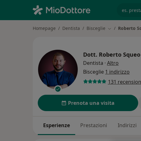
es. prest
Homepage
Dentista
Bisceglie
Roberto S
Cambia città
Dott.
Roberto Squeo
sulle spec
Dentista
·
Altro
Bisceglie
1 indirizzo
131 recension
Prenota una visita
Esperienze
Prestazioni
Indirizzi