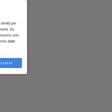
simili) per
azione. Se
l nostro sito.
ento dalle
ccetto