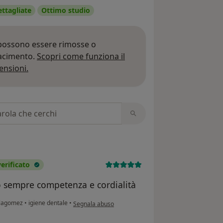
ettagliate
Ottimo studio
 possono essere rimosse o
iacimento.
Scopri come funziona il
Per saperne di più sulle opinioni
ensioni.
 recensioni
rificato
o sempre competenza e cordialità
secondo l'opinione dell'utente Claudio Di Gennaro
illagomez
•
igiene dentale
•
Segnala abuso