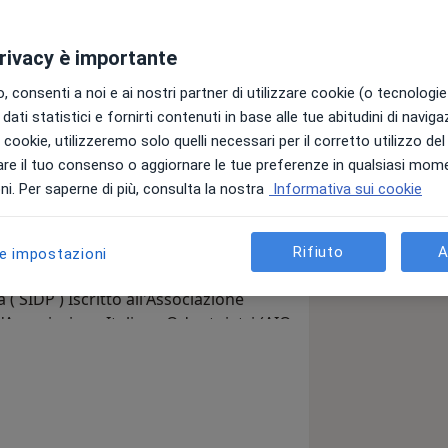
privacy è importante
 consenti a noi e ai nostri partner di utilizzare cookie (o tecnologie 
dati statistici e fornirti contenuti in base alle tue abitudini di navig
presso l’Università Alfonso X El Sabio
i i cookie, utilizzeremo solo quelli necessari per il corretto utilizzo de
ha frequentato il reparto di
re il tuo consenso o aggiornare le tue preferenze in qualsiasi mom
 Protesi Dentale e Terapia Parodontale
i. Per saperne di più, consulta la nostra
Informativa sui cookie
d. Ha partecipato a corsi e congressi in
 principalmente alla diagnosi ed alla
 parodontologia chirurgica ed alla
Rifiuto
A
le impostazioni
ovincia BARLETTA-ANDRIA-TRANI (BT)
( SIDP ) Iscritto all'Associazione
ll'Associazione Italiana Odontoiatri (AIO