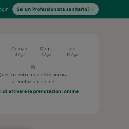
ogin
Sei un Professionista sanitario?
Domani
Dom,
Lun,
Mar,
Mer,
8 Ago
9 Ago
10 Ago
11 Ago
12 Ag
Questo centro non offre ancora
prenotazioni online
i di attivare le prenotazioni online