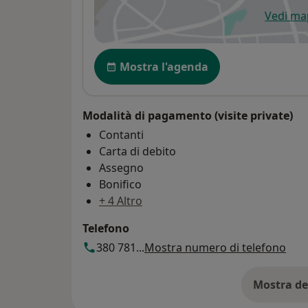
Vedi m
si
Disponibilità
Mostra l'agenda
Modalità di pagamento (visite private)
Contanti
Carta di debito
Assegno
Bonifico
+ 4 Altro
Telefono
380 781...
Mostra numero di telefono
Mostra de
su