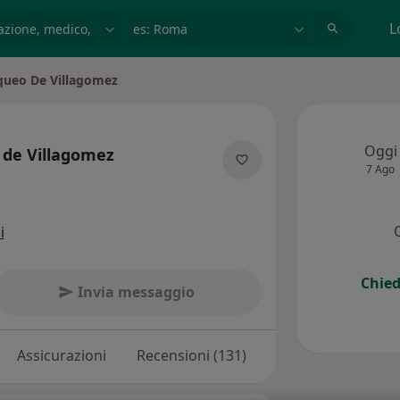
azione, medico, struttura
es: Roma
L
queo De Villagomez
Oggi
 de Villagomez
7 Ago
ializzazioni
i
Chied
Invia messaggio
Assicurazioni
Recensioni (131)