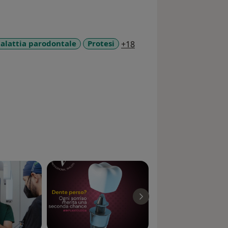
a11y_sr_more_diseases
alattia parodontale
Protesi
+18