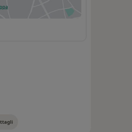
appa
 apre in una nuova scheda
ttagli
ll'indirizzo