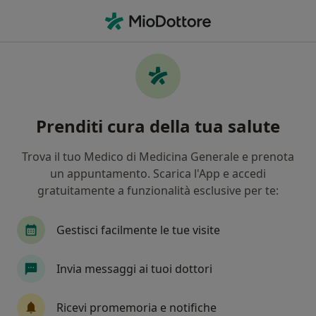
Men
Reumatologo • Venezia, VE
Filters
Assicurazione
Mappa
Reumatologi a Venezia. Prenota online la
Prenditi cura della tua salute
tua visita
In che modo ordiniamo i risultati
Trova il tuo Medico di Medicina Generale e prenota
un appuntamento. Scarica l'App e accedi
gratuitamente a funzionalità esclusive per te:
Gestisci facilmente le tue visite
Invia messaggi ai tuoi dottori
Dott. Davide Zompa
Ricevi promemoria e notifiche
Reumatologo, Ecografista, Terapista del dolore