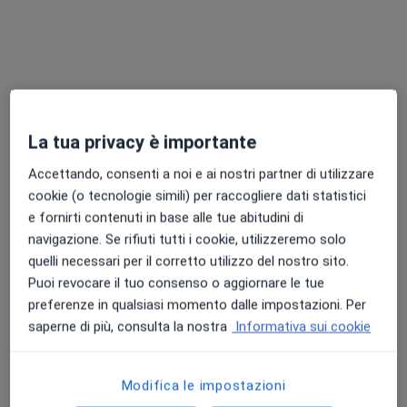
Dott. Massimo Franceschini
·
Altro
Reumatologo
Indirizzo 1
Indirizzo 2
La tua privacy è importante
505 S. Croce, Venezia
•
Mappa
S.M.S. Di Varponi Stefano
Accettando, consenti a noi e ai nostri partner di utilizzare
cookie (o tecnologie simili) per raccogliere dati statistici
Questo dottore non ha ancora attivato le prenotazioni online presso questo indirizzo.
e fornirti contenuti in base alle tue abitudini di
Chiedi di attivare le prenotazioni online
navigazione. Se rifiuti tutti i cookie, utilizzeremo solo
quelli necessari per il corretto utilizzo del nostro sito.
Puoi revocare il tuo consenso o aggiornare le tue
preferenze in qualsiasi momento dalle impostazioni. Per
Professionisti sanitari disponibili
saperne di più, consulta la nostra
Informativa sui cookie
Questi professionisti sanitari si trovano fuori
Venezia, VE, in aree vicine alla tua ricerca.
Modifica le impostazioni