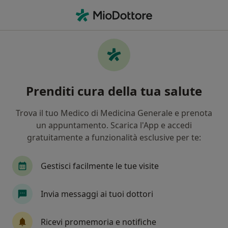
Men
Reumatologo • Bassano del Grappa, VI
Filters
Assicurazione
Mappa
Reumatologi a Bassano del Grappa. Prenota
Prenditi cura della tua salute
online la tua visita
In che modo ordiniamo i risultati
Trova il tuo Medico di Medicina Generale e prenota
un appuntamento. Scarica l'App e accedi
gratuitamente a funzionalità esclusive per te:
Gestisci facilmente le tue visite
Invia messaggi ai tuoi dottori
Dott.ssa Arianna Sonaglia
Ricevi promemoria e notifiche
·
Altro
Reumatologa