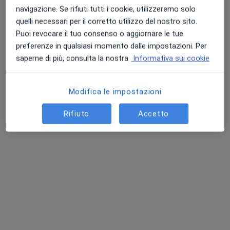
navigazione. Se rifiuti tutti i cookie, utilizzeremo solo
quelli necessari per il corretto utilizzo del nostro sito.
Puoi revocare il tuo consenso o aggiornare le tue
preferenze in qualsiasi momento dalle impostazioni. Per
saperne di più, consulta la nostra
Informativa sui cookie
Modifica le impostazioni
Dott.ssa Carmela Coccia
Rifiuto
Accetto
Reumatologa
11 recensioni
Indirizzo 1
Indirizzo 2
Piazza Luigi Mariutto 7, Villanova
•
Mappa
Poliambulatorio Villanova
Visita reumatologica
104 €