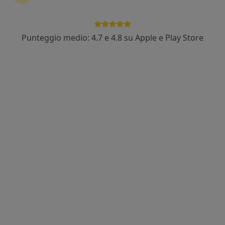
Indirizzo
Online
Punteggio medio: 4.7 e 4.8 su Apple e Play Store
Via Val Cismon 33, Thiene
•
Mappa
Poliambulatorio San Gaetano
Visita reumatologica
130 €
Questo dottore non ha ancora attivato le prenotazioni online presso questo indirizzo.
Chiedi di attivare le prenotazioni online
Professionisti sanitari disponibili
Questi professionisti sanitari si trovano fuori
Bassano del Grappa, VI, in aree vicine alla tua
ricerca.