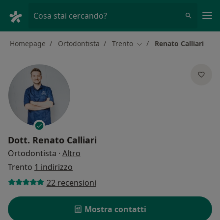
Men
Cosa stai cercando?
Homepage
Ortodontista
Trento
Renato Calliari
Cambia città
Dott.
Renato Calliari
sulle specializzazioni
Ortodontista
·
Altro
Trento
1 indirizzo
22 recensioni
Mostra contatti