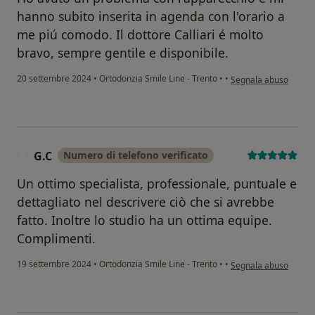
hanno subito inserita in agenda con l'orario a
me piú comodo. Il dottore Calliari é molto
bravo, sempre gentile e disponibile.
secondo l'opinione de
20 settembre 2024
•
Ortodonzia Smile Line - Trento
•
•
Segnala abuso
G.C
Numero di telefono verificato
G
Un ottimo specialista, professionale, puntuale e
dettagliato nel descrivere ciò che si avrebbe
fatto. Inoltre lo studio ha un ottima equipe.
Complimenti.
secondo l'opinione del
19 settembre 2024
•
Ortodonzia Smile Line - Trento
•
•
Segnala abuso