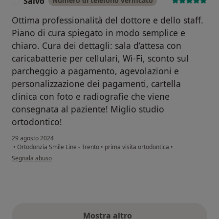
Salvo
Numero di telefono verificato
S
Ottima professionalità del dottore e dello staff.
Piano di cura spiegato in modo semplice e
chiaro. Cura dei dettagli: sala d’attesa con
caricabatterie per cellulari, Wi-Fi, sconto sul
parcheggio a pagamento, agevolazioni e
personalizzazione dei pagamenti, cartella
clinica con foto e radiografie che viene
consegnata al paziente! Miglio studio
ortodontico!
29 agosto 2024
•
Ortodonzia Smile Line - Trento
•
prima visita ortodontica
•
secondo l'opinione dell'utente Salvo
Segnala abuso
Mostra altro