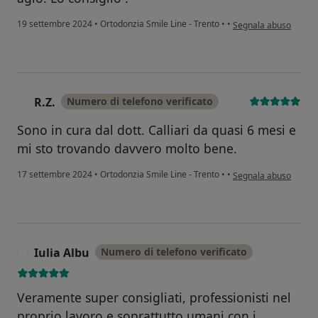
secondo l'opinione de
19 settembre 2024
•
Ortodonzia Smile Line - Trento
•
•
Segnala abuso
R.Z.
Numero di telefono verificato
R
Sono in cura dal dott. Calliari da quasi 6 mesi e
mi sto trovando davvero molto bene.
secondo l'opinione del
17 settembre 2024
•
Ortodonzia Smile Line - Trento
•
•
Segnala abuso
Iulia Albu
Numero di telefono verificato
I
Veramente super consigliati, professionisti nel
proprio lavoro e soprattutto umani con i