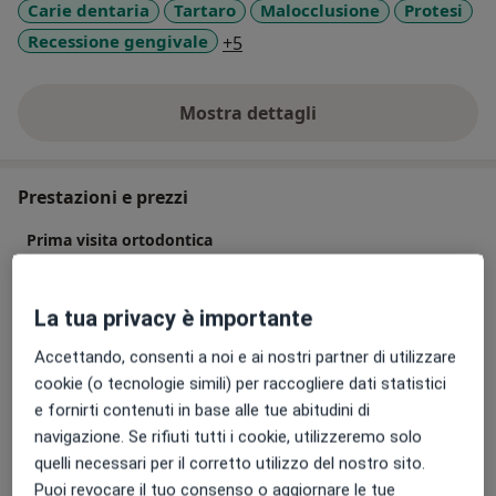
Carie dentaria
Tartaro
Malocclusione
Protesi
a11y_sr_more_diseases
Recessione gengivale
+5
Mostra dettagli
sull'esperienza
Prestazioni e prezzi
Prima visita ortodontica
80 €
Dettagli
La tua privacy è importante
Visita ortodontica
Dettagli
Accettando, consenti a noi e ai nostri partner di utilizzare
cookie (o tecnologie simili) per raccogliere dati statistici
e fornirti contenuti in base alle tue abitudini di
Ortodonzia fissa
navigazione. Se rifiuti tutti i cookie, utilizzeremo solo
Dettagli
quelli necessari per il corretto utilizzo del nostro sito.
Puoi revocare il tuo consenso o aggiornare le tue