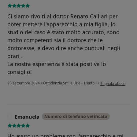
Ci siamo rivolti al dottor Renato Calliari per
poter mettere l'apparecchio a mia figlia, lo
studio del caso è stato molto accurato, sono
molto competenti sia il dottore che le
dottoresse, e devo dire anche puntuali negli
orari .
La nostra esperienza è stata positiva lo
consiglio!
secondo l'opinione de
23 settembre 2024
•
Ortodonzia Smile Line - Trento
•
•
Segnala abuso
Emanuela
Numero di telefono verificato
E
Ho avuto un problema con l'apparecchio e mi