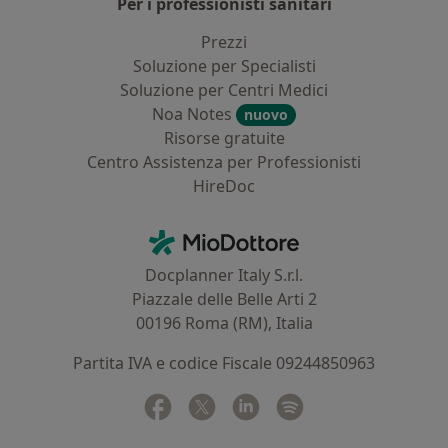
Per i professionisti sanitari
Prezzi
Soluzione per Specialisti
Soluzione per Centri Medici
Noa Notes
nuovo
Risorse gratuite
Centro Assistenza per Professionisti
HireDoc
Contatti
MioDottore - Homepage
Docplanner Italy S.r.l.
Piazzale delle Belle Arti 2
00196 Roma (RM), Italia
Partita IVA e codice Fiscale 09244850963
Facebook
si apre in una nuova scheda
Twitter
si apre in una nuova scheda
Linkedin
si apre in una nuova sc
Spotify
si apre in una nuo