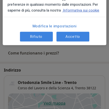
Ortodonzia invisibile
preferenze in qualsiasi momento dalle impostazioni. Per
Dettagli
saperne di più, consulta la nostra
Informativa sui cookie
Ortodonzia mobile
Dettagli
Modifica le impostazioni
Rifiuto
Accetto
+ 4 prestazioni
Come funzionano i prezzi?
Indirizzo
Ortodonzia Smile Line - Trento
Corso del Lavoro e della Scienza 4,
Trento
38122
Vedi mappa
si apre in una nuova scheda