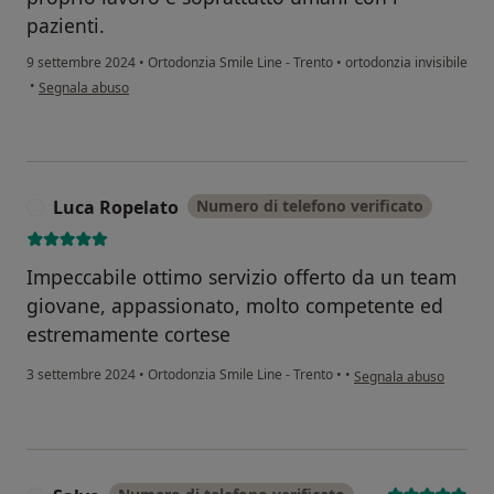
pazienti.
9 settembre 2024
•
Ortodonzia Smile Line - Trento
•
ortodonzia invisibile
secondo l'opinione dell'utente Iulia Albu
•
Segnala abuso
Luca Ropelato
Numero di telefono verificato
L
Impeccabile ottimo servizio offerto da un team
giovane, appassionato, molto competente ed
estremamente cortese
secondo l'opinione del
3 settembre 2024
•
Ortodonzia Smile Line - Trento
•
•
Segnala abuso