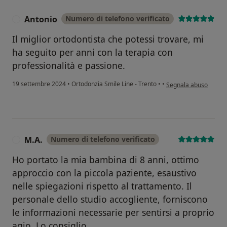
Antonio
Numero di telefono verificato
A
Il miglior ortodontista che potessi trovare, mi
ha seguito per anni con la terapia con
professionalità e passione.
secondo l'opinione de
19 settembre 2024
•
Ortodonzia Smile Line - Trento
•
•
Segnala abuso
M.A.
Numero di telefono verificato
M
Ho portato la mia bambina di 8 anni, ottimo
approccio con la piccola paziente, esaustivo
nelle spiegazioni rispetto al trattamento. Il
personale dello studio accogliente, forniscono
le informazioni necessarie per sentirsi a proprio
agio. Lo consiglio .