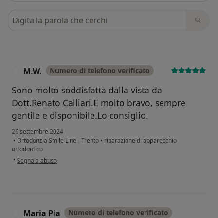
Cerca nelle recensioni
M.W.
Numero di telefono verificato
M
Sono molto soddisfatta dalla vista da
Dott.Renato Calliari.E molto bravo, sempre
gentile e disponibile.Lo consiglio.
26 settembre 2024
•
Ortodonzia Smile Line - Trento
•
riparazione di apparecchio
ortodontico
secondo l'opinione dell'utente M.W.
•
Segnala abuso
Maria Pia
Numero di telefono verificato
M