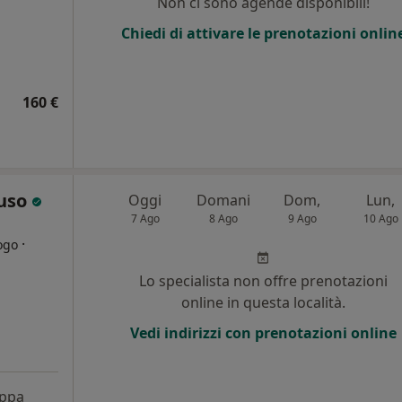
Non ci sono agende disponibili!
Chiedi di attivare le prenotazioni onlin
160 €
ruso
Oggi
Domani
Dom,
Lun,
7 Ago
8 Ago
9 Ago
10 Ago
·
ogo
Lo specialista non offre prenotazioni
i
online in questa località.
Vedi indirizzi con prenotazioni online
ppa