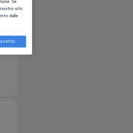
azione. Se
l nostro sito.
Mar,
Mer,
Gio,
ento dalle
11 Ago
12 Ago
13 Ago
ccetto
e
Mar,
Mer,
Gio,
11 Ago
12 Ago
13 Ago