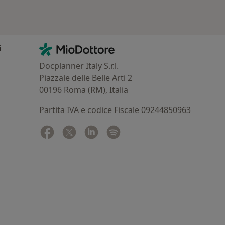
Contatti
MioDottore - Homepage
i
Docplanner Italy S.r.l.
Piazzale delle Belle Arti 2
00196 Roma (RM), Italia
Partita IVA e codice Fiscale 09244850963
Facebook
si apre in una nuova scheda
Twitter
si apre in una nuova scheda
Linkedin
si apre in una nuova scheda
Spotify
si apre in una nuova sched