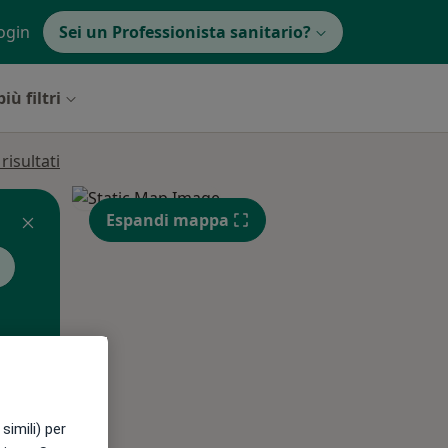
ogin
Sei un Professionista sanitario?
iù filtri
isultati
Espandi mappa
simili) per