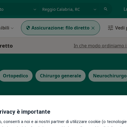
azione, medico, struttura
es: Roma
L
ibili
Assicurazione:
filo diretto
Vedi p
iretto
In che modo ordiniamo i r
Ortopedico
Chirurgo generale
Neurochirurgo
privacy è importante
può variare in base alla copertura assicurativa.
 consenti a noi e ai nostri partner di utilizzare cookie (o tecnologie 