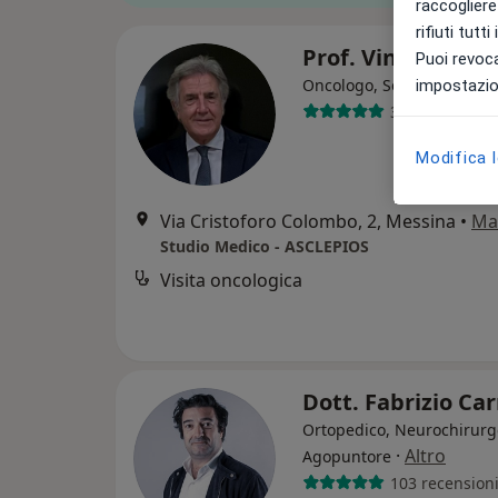
raccogliere 
rifiuti tutt
Prof. Vincenzo 
Puoi revoca
·
Altr
Oncologo, Senologo
impostazion
3 recensioni
Modifica 
Via Cristoforo Colombo, 2, Messina
•
Ma
Studio Medico - ASCLEPIOS
Visita oncologica
Dott. Fabrizio Car
Ortopedico, Neurochirurg
·
Altro
Agopuntore
103 recension