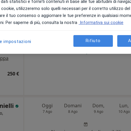
dati statistici e fornirti contenuti in base alle tue abitudini di navig
i i cookie, utilizzeremo solo quelli necessari per il corretto utilizzo de
Adamo
Oggi
Domani
Dom,
Lun,
re il tuo consenso o aggiornare le tue preferenze in qualsiasi mom
7 Ago
8 Ago
9 Ago
10 Ago
o
i. Per saperne di più, consulta la nostra
Informativa sui cookie
Non ci sono agende disponibili!
Rifiuto
A
le impostazioni
Chiedi di attivare le prenotazioni onlin
ppa
250 €
nielli
Oggi
Domani
Dom,
Lun,
7 Ago
8 Ago
9 Ago
10 Ago
o,
i