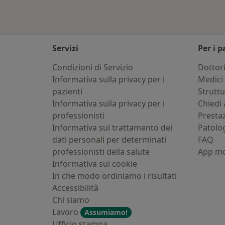
Servizi
Per i p
Condizioni di Servizio
Dottor
Informativa sulla privacy per i
Medici 
pazienti
Strutt
Informativa sulla privacy per i
Chiedi 
professionisti
Presta
Informativa sul trattamento dei
Patolo
dati personali per determinati
FAQ
professionisti della salute
App mo
Informativa sui cookie
In che modo ordiniamo i risultati
Accessibilità
Chi siamo
Lavoro
Assumiamo!
Ufficio stampa