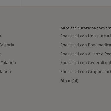
Altre assicurazioni/conven
a
Specialisti con Unisalute a
Calabria
Specialisti con Previmedica
a
Specialisti con Allianz a Re
 Calabria
Specialisti con Generali gg
labria
Specialisti con Gruppo zuri
Altro (14)
diretto
Altro nella categoria
bia città