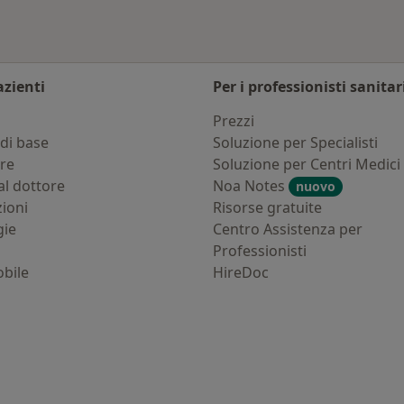
azienti
Per i professionisti sanitar
i
Prezzi
di base
Soluzione per Specialisti
ure
Soluzione per Centri Medici
al dottore
Noa Notes
nuovo
zioni
Risorse gratuite
gie
Centro Assistenza per
Professionisti
bile
HireDoc