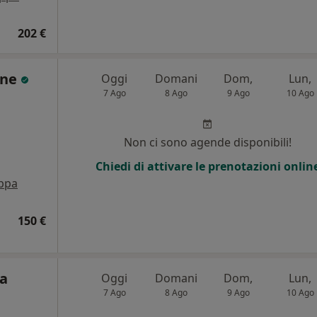
202 €
one
Oggi
Domani
Dom,
Lun,
7 Ago
8 Ago
9 Ago
10 Ago
Non ci sono agende disponibili!
Chiedi di attivare le prenotazioni onlin
ppa
150 €
ca
Oggi
Domani
Dom,
Lun,
7 Ago
8 Ago
9 Ago
10 Ago