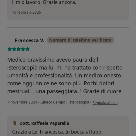
il mio lavoro. Grazie ancora.
10 febbraio 2026
Francesca V.
Numero di telefono verificato
F
Medico bravissimo avevo paura dell
isteroscopia ma lui mi ha trattato con rispetto
umanità e professionalità. Un medico onesto
come oggi nn ce ne sono più. Pochi dolori
mestruali...una passeggiata..! Grazie di cuore
secondo l'opinione dell'ut
7 novembre 2024
•
Gineco Campo
•
isteroscopia
•
Segnala abuso
Dott. Raffaele Paparella
Grazie a Lei Francesca. In bocca al lupo.