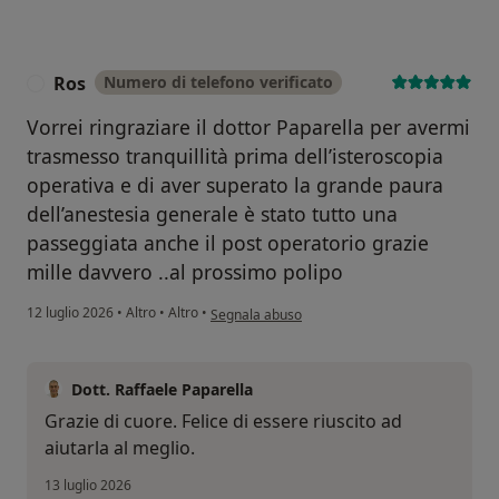
Ros
Numero di telefono verificato
R
Vorrei ringraziare il dottor Paparella per avermi
trasmesso tranquillità prima dell’isteroscopia
operativa e di aver superato la grande paura
dell’anestesia generale è stato tutto una
passeggiata anche il post operatorio grazie
mille davvero ..al prossimo polipo
secondo l'opinione dell'utente Ros
12 luglio 2026
•
Altro
•
Altro
•
Segnala abuso
Dott. Raffaele Paparella
Grazie di cuore. Felice di essere riuscito ad
aiutarla al meglio.
13 luglio 2026