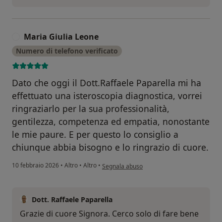
Maria Giulia Leone
M
Numero di telefono verificato
Dato che oggi il Dott.Raffaele Paparella mi ha
effettuato una isteroscopia diagnostica, vorrei
ringraziarlo per la sua professionalità,
gentilezza, competenza ed empatia, nonostante
le mie paure. E per questo lo consiglio a
chiunque abbia bisogno e lo ringrazio di cuore.
secondo l'opinione dell'utente Maria Giulia
10 febbraio 2026
•
Altro
•
Altro
•
Segnala abuso
Dott. Raffaele Paparella
Grazie di cuore Signora. Cerco solo di fare bene