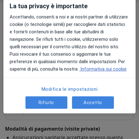
La tua privacy è importante
Indirizzi (2)
Accettando, consenti a noi e ai nostri partner di utilizzare
cookie (o tecnologie simili) per raccogliere dati statistici
Indirizzo 1
Indirizzo 2
e fornirti contenuti in base alle tue abitudini di
navigazione. Se rifiuti tutti i cookie, utilizzeremo solo
quelli necessari per il corretto utilizzo del nostro sito.
Gineco Campo
Puoi revocare il tuo consenso o aggiornare le tue
Via di Villa Maggiorani 20,
Roma
00168
preferenze in qualsiasi momento dalle impostazioni. Per
saperne di più, consulta la nostra
Informativa sui cookie
Vedi mappa
si apre in una nuova scheda
Modifica le impostazioni
Disponibilità
Questo dottore non offre prenotazioni online a
questo indirizzo
Rifiuto
Accetto
Cosa posso fare adesso?
Modalità di pagamento (visite private)
Assicurazioni sanitarie accettate presso questa