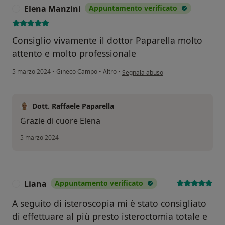
Elena Manzini
Appuntamento verificato
E
Consiglio vivamente il dottor Paparella molto
attento e molto professionale
secondo l'opinione dell'utente Elena
5 marzo 2024
•
Gineco Campo
•
Altro
•
Segnala abuso
Dott. Raffaele Paparella
Grazie di cuore Elena
5 marzo 2024
Liana
Appuntamento verificato
L
A seguito di isteroscopia mi è stato consigliato
di effettuare al più presto isteroctomia totale e