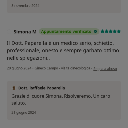
8 novembre 2024
Simona M
Appuntamento verificato
S
Il Dott. Paparella è un medico serio, schietto,
professionale, onesto e sempre garbato ottimo
nelle spiegazioni..
secondo l'opinione de
20 giugno 2024
•
Gineco Campo
•
visita ginecologica
•
Segnala abuso
Dott. Raffaele Paparella
Grazie di cuore Simona. Risolveremo. Un caro
saluto.
21 giugno 2024