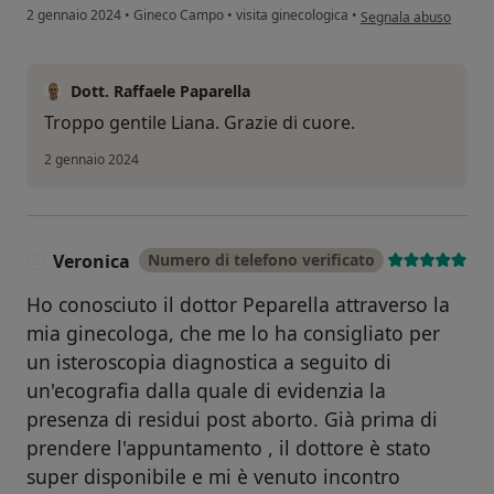
secondo l'opinione del
2 gennaio 2024
•
Gineco Campo
•
visita ginecologica
•
Segnala abuso
Dott. Raffaele Paparella
Troppo gentile Liana. Grazie di cuore.
2 gennaio 2024
Veronica
Numero di telefono verificato
V
Ho conosciuto il dottor Peparella attraverso la
mia ginecologa, che me lo ha consigliato per
un isteroscopia diagnostica a seguito di
un'ecografia dalla quale di evidenzia la
presenza di residui post aborto. Già prima di
prendere l'appuntamento , il dottore è stato
super disponibile e mi è venuto incontro