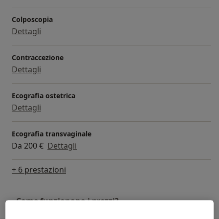
Colposcopia
Dettagli
Contraccezione
Dettagli
Ecografia ostetrica
Dettagli
Ecografia transvaginale
Da 200 €
Dettagli
+ 6 prestazioni
Come funzionano i prezzi?