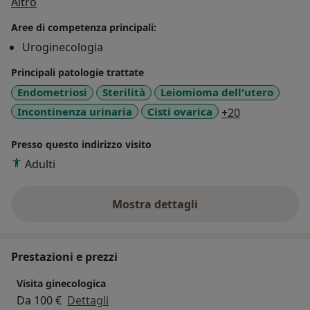
Su di me
pavimento pelvico (uroginecologia).
Altro
Svolge la sua attività ostetrica e chirurgica in strutture
Aree di competenza principali:
convenzionate con il sistema sanitario nazionale e in
Uroginecologia
strutture in convenzione diretta con le maggiori
compagnie assicuratrici.
Principali patologie trattate
Endometriosi
Sterilità
Leiomioma dell'utero
a11y_sr_more
Incontinenza urinaria
Cisti ovarica
+20
Presso questo indirizzo visito
Adulti
Mostra dettagli
sull'esperienza
Prestazioni e prezzi
Visita ginecologica
Da 100 €
Dettagli