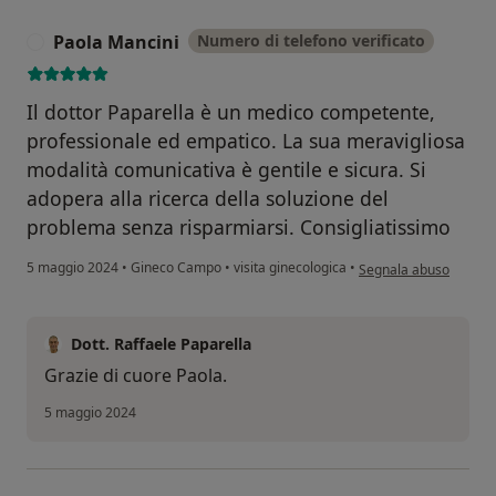
Paola Mancini
Numero di telefono verificato
P
Il dottor Paparella è un medico competente,
professionale ed empatico. La sua meravigliosa
modalità comunicativa è gentile e sicura. Si
adopera alla ricerca della soluzione del
problema senza risparmiarsi. Consigliatissimo
secondo l'opinione del
5 maggio 2024
•
Gineco Campo
•
visita ginecologica
•
Segnala abuso
Dott. Raffaele Paparella
Grazie di cuore Paola.
5 maggio 2024