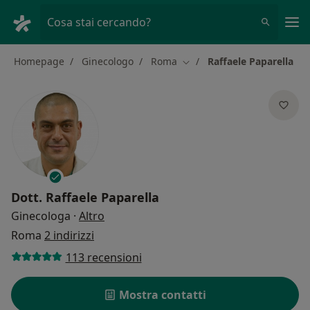
Men
Cosa stai cercando?
Homepage
Ginecologo
Roma
Raffaele Paparella
Cambia città
Dott.
Raffaele Paparella
sulle specializzazioni
Ginecologa
·
Altro
Roma
2 indirizzi
113 recensioni
Mostra contatti