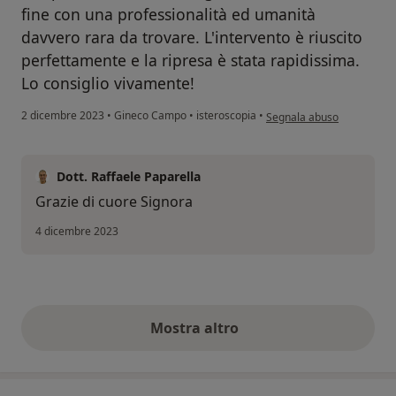
fine con una professionalità ed umanità
davvero rara da trovare. L'intervento è riuscito
perfettamente e la ripresa è stata rapidissima.
Lo consiglio vivamente!
secondo l'opinione dell'ute
2 dicembre 2023
•
Gineco Campo
•
isteroscopia
•
Segnala abuso
Dott. Raffaele Paparella
Grazie di cuore Signora
4 dicembre 2023
Mostra altro
opinioni di cui sopra