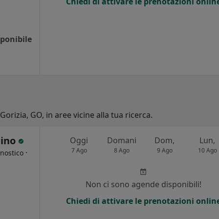
Chiedi di attivare le prenotazioni onlin
ponibile
Gorizia, GO, in aree vicine alla tua ricerca.
mino
Oggi
Domani
Dom,
Lun,
7 Ago
8 Ago
9 Ago
10 Ago
·
nostico
i
Non ci sono agende disponibili!
Chiedi di attivare le prenotazioni onlin