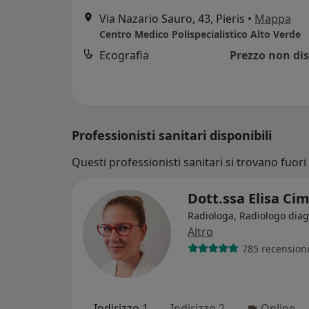
Via Nazario Sauro, 43, Pieris
•
Mappa
Centro Medico Polispecialistico Alto Verde
Ecografia
Prezzo non dis
Professionisti sanitari disponibili
Questi professionisti sanitari si trovano fuori 
Dott.ssa Elisa Ci
Radiologa, Radiologo diag
Altro
785 recension
Indirizzo 1
Indirizzo 2
Online