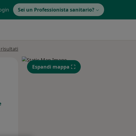
ogin
Sei un Professionista sanitario?
isultati
Mar,
Mer,
Gio,
Espandi mappa
11 Ago
12 Ago
13 Ago
e