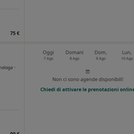
75 €
Oggi
Domani
Dom,
Lun,
7 Ago
8 Ago
9 Ago
10 Ago
·
enologa
Non ci sono agende disponibili!
i
Chiedi di attivare le prenotazioni onlin
90 €