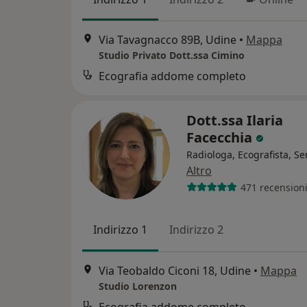
Via Tavagnacco 89B, Udine
•
Mappa
Studio Privato Dott.ssa Cimino
Ecografia addome completo
Dott.ssa Ilaria
Facecchia
Radiologa, Ecografista, S
Altro
471 recension
Indirizzo 1
Indirizzo 2
Via Teobaldo Ciconi 18, Udine
•
Mappa
Studio Lorenzon
Ecografia addome completo