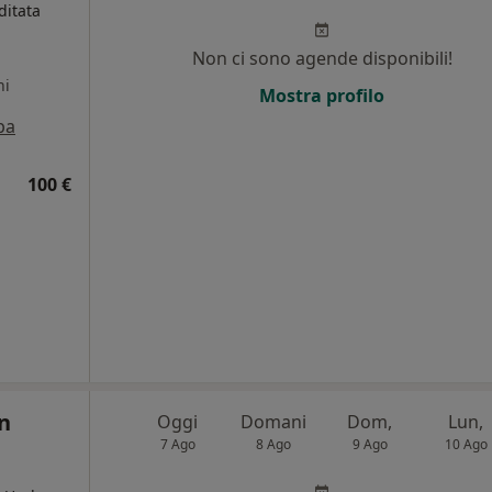
ditata
Non ci sono agende disponibili!
ni
Mostra profilo
pa
100 €
n
Oggi
Domani
Dom,
Lun,
7 Ago
8 Ago
9 Ago
10 Ago