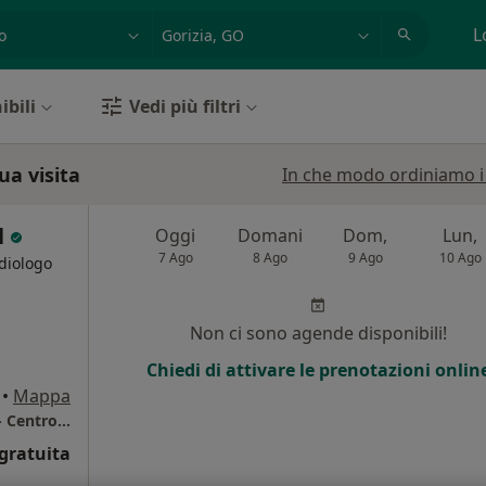
azione, medico, struttura
es: Roma
L
ibili
Vedi più filtri
ua visita
In che modo ordiniamo i r
l
Oggi
Domani
Dom,
Lun,
7 Ago
8 Ago
9 Ago
10 Ago
adiologo
i
Non ci sono agende disponibili!
Chiedi di attivare le prenotazioni onlin
•
Mappa
Medicenter Centro Medico Polispecialistico - Centro di Riabilitazione e Medicina dello Sport
gratuita