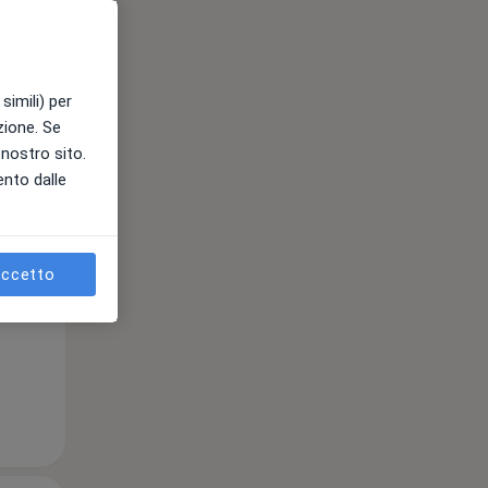
Mar,
Mer,
Gio,
simili) per
11 Ago
12 Ago
13 Ago
azione. Se
l nostro sito.
ento dalle
ccetto