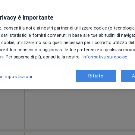
privacy è importante
Oggi
Domani
Dom,
Lun,
 consenti a noi e ai nostri partner di utilizzare cookie (o tecnologie 
Alto
7 Ago
8 Ago
9 Ago
10 Ago
dati statistici e fornirti contenuti in base alle tue abitudini di navig
i i cookie, utilizzeremo solo quelli necessari per il corretto utilizzo de
re il tuo consenso o aggiornare le tue preferenze in qualsiasi mom
Non ci sono agende disponibili!
ta,
i. Per saperne di più, consulta la nostra
Informativa sui cookie
Mostra profilo
ni
Rifiuto
A
le impostazioni