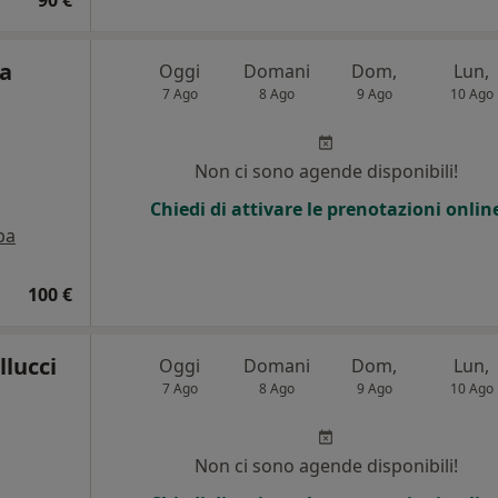
ca
Oggi
Domani
Dom,
Lun,
7 Ago
8 Ago
9 Ago
10 Ago
Non ci sono agende disponibili!
Chiedi di attivare le prenotazioni onlin
pa
100 €
llucci
Oggi
Domani
Dom,
Lun,
7 Ago
8 Ago
9 Ago
10 Ago
Non ci sono agende disponibili!