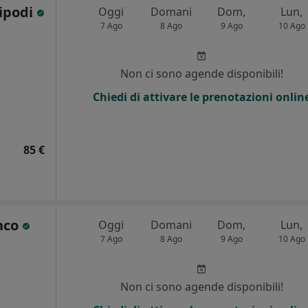
ripodi
Oggi
Domani
Dom,
Lun,
7 Ago
8 Ago
9 Ago
10 Ago
Non ci sono agende disponibili!
Chiedi di attivare le prenotazioni onlin
85 €
nco
Oggi
Domani
Dom,
Lun,
7 Ago
8 Ago
9 Ago
10 Ago
Non ci sono agende disponibili!