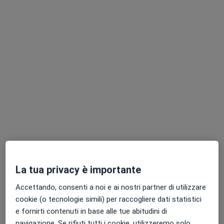
Dott. Filippo Zerboni
Radiologo
Via Antonio Magni 54, Como
•
Mappa
Meet Med s.r.l.
Ecografia addome completo
100 €
Questo dottore non ha ancora attivato le prenotazioni online presso questo indirizzo.
Chiedi di attivare le prenotazioni online
La tua privacy è importante
Accettando, consenti a noi e ai nostri partner di utilizzare
cookie (o tecnologie simili) per raccogliere dati statistici
e fornirti contenuti in base alle tue abitudini di
navigazione. Se rifiuti tutti i cookie, utilizzeremo solo