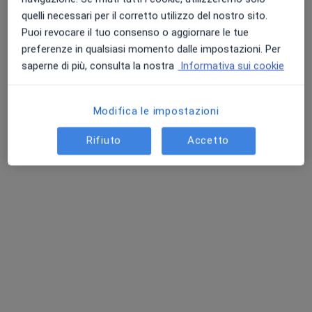
Mauro Binda
quelli necessari per il corretto utilizzo del nostro sito.
·
Altro
Radiologo
Puoi revocare il tuo consenso o aggiornare le tue
18 recensioni
preferenze in qualsiasi momento dalle impostazioni. Per
saperne di più, consulta la nostra
Informativa sui cookie
Via XXV Aprile, 23, Maslianico
•
Mappa
Medika Point - Centro Medico Como
Ecografia addome completo
95 €
Modifica le impostazioni
Questo dottore non ha ancora attivato le prenotazioni online presso questo indirizzo.
Rifiuto
Accetto
Chiedi di attivare le prenotazioni online