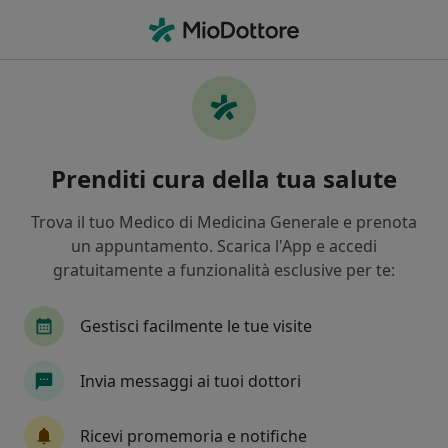
Men
Radiologo • Como, CO
Filters
Mappa
Radiologi a Como. Prenota online la tua
Prenditi cura della tua salute
visita
In che modo ordiniamo i risultati
Trova il tuo Medico di Medicina Generale e prenota
un appuntamento. Scarica l'App e accedi
gratuitamente a funzionalità esclusive per te:
Gestisci facilmente le tue visite
Invia messaggi ai tuoi dottori
Dott. Mandio Léon Akuma
Ricevi promemoria e notifiche
·
Altro
Radiologo, Radiologo diagnostico, Ecografista