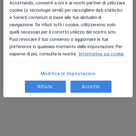
Accettando, consenti a noi e ai nostri partner di utilizzare
Dott.ssa Fabiana Formicola
cookie (o tecnologie simili) per raccogliere dati statistici
·
Altro
Radiologa, Senologa, Ecografista
e fornirti contenuti in base alle tue abitudini di
278 recensioni
Punteggio medio: 4.7 e 4.8 su Apple e Play Store
navigazione. Se rifiuti tutti i cookie, utilizzeremo solo
quelli necessari per il corretto utilizzo del nostro sito.
Indirizzo
Online
Puoi revocare il tuo consenso o aggiornare le tue
preferenze in qualsiasi momento dalle impostazioni. Per
Via Carlo Mollino, n. 75, Vicenza
•
Mappa
saperne di più, consulta la nostra
Informativa sui cookie
Studio Medico - tel. 3758717085
Ecografia addome completo
102 €
Modifica le impostazioni
Questo dottore non ha ancora attivato le prenotazioni online presso questo indirizzo.
Rifiuto
Accetto
Chiedi di attivare le prenotazioni online