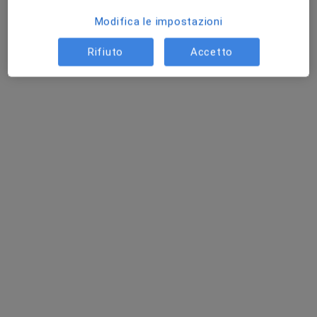
Questo dottore non ha ancora attivato le prenotazioni online presso questo indirizzo.
Modifica le impostazioni
Chiedi di attivare le prenotazioni online
Rifiuto
Accetto
Dott. Cristiano Bono
·
Altro
Psicoterapeuta, Psicologo, Analista clinico
6 recensioni
Indirizzo
Online
Piazza Marconi 20, Canale
•
Mappa