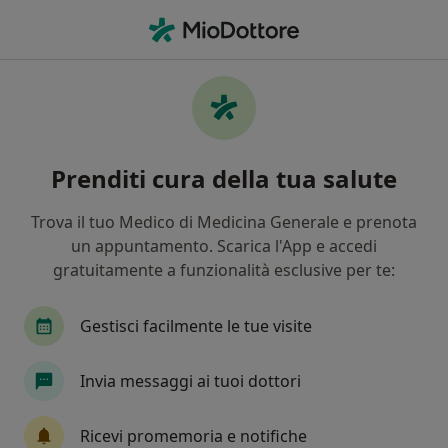
Men
Psicoterapeuta • Nizza Monferrato, AT
Filters
Mappa
Psicoterapeuti a Nizza Monferrato. Prenota
Prenditi cura della tua salute
online la tua visita
In che modo ordiniamo i risultati
Trova il tuo Medico di Medicina Generale e prenota
un appuntamento. Scarica l'App e accedi
gratuitamente a funzionalità esclusive per te:
Gestisci facilmente le tue visite
Invia messaggi ai tuoi dottori
Dott.ssa Claudia Nalin
Ricevi promemoria e notifiche
·
Altro
Psicoterapeuta, Psicologa clinica, Psicologa