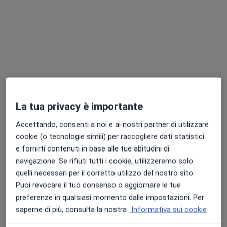
La tua privacy è importante
Dr. Alfonso Panella
Accettando, consenti a noi e ai nostri partner di utilizzare
·
Altro
Psicoterapeuta, Psicologo, Sessuologo
cookie (o tecnologie simili) per raccogliere dati statistici
31 recensioni
e fornirti contenuti in base alle tue abitudini di
navigazione. Se rifiuti tutti i cookie, utilizzeremo solo
Indirizzo
Online
quelli necessari per il corretto utilizzo del nostro sito.
Puoi revocare il tuo consenso o aggiornare le tue
Via Giuseppe Antonio Chenna 25, Alessandria
•
Mappa
preferenze in qualsiasi momento dalle impostazioni. Per
Studio di Psicologia e Psicoterapia Dr Alfonso Panella
saperne di più, consulta la nostra
Informativa sui cookie
Colloquio psicologico
Prezzo non disponibile