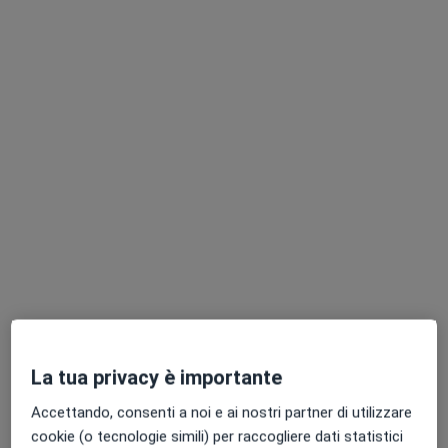
Dott.ssa Maria Mumoli
·
Altro
Psicoterapeuta, Psicologa, Psicologa clinica
87 recensioni
Indirizzo
Online
Via Papa Giovanni XXIII, n 16, Marina di Davoli
•
Mappa
Dr.ssa Mumoli Maria
Psicoterapia
Prezzo non disponibile
Questo dottore non ha ancora attivato le prenotazioni online presso questo indirizzo.
Chiedi di attivare le prenotazioni online
La tua privacy è importante
Accettando, consenti a noi e ai nostri partner di utilizzare
cookie (o tecnologie simili) per raccogliere dati statistici