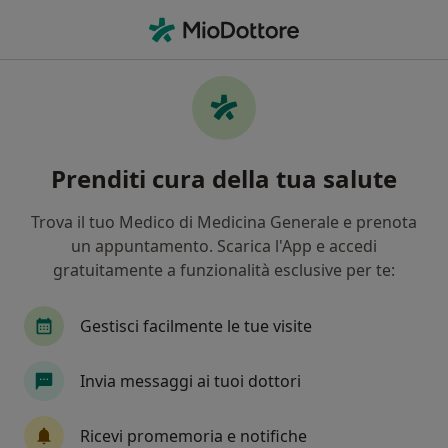
Men
Psicoterapeuta • Marina di Davoli, CZ
Filters
Mappa
Psicoterapeuti a Marina di Davoli. Prenota
Prenditi cura della tua salute
online la tua visita
In che modo ordiniamo i risultati
Trova il tuo Medico di Medicina Generale e prenota
un appuntamento. Scarica l'App e accedi
gratuitamente a funzionalità esclusive per te:
Gestisci facilmente le tue visite
Invia messaggi ai tuoi dottori
Pagamenti online
Ricevi promemoria e notifiche