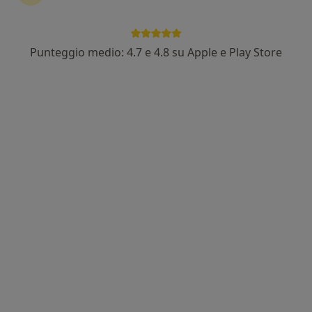
Dott.ssa Mariagrazia Di Cello
·
Altro
Psicoterapeuta, Psicologo, Psicologo clinico
30 recensioni
Punteggio medio: 4.7 e 4.8 su Apple e Play Store
Indirizzo
Online
Via San Giovanni Bosco 65, Soverato
•
Mappa
Dr.ssa. Mariagrazia Di Cello
Colloquio psicologico
60 €
Questo dottore non ha ancora attivato le prenotazioni online presso questo indirizzo.
Chiedi di attivare le prenotazioni online