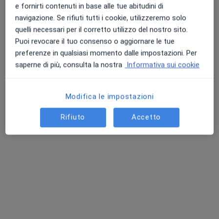
e fornirti contenuti in base alle tue abitudini di
navigazione. Se rifiuti tutti i cookie, utilizzeremo solo
quelli necessari per il corretto utilizzo del nostro sito.
Puoi revocare il tuo consenso o aggiornare le tue
preferenze in qualsiasi momento dalle impostazioni. Per
Dott.ssa Serena Peronace
saperne di più, consulta la nostra
Informativa sui cookie
·
Altro
Psicoterapeuta, Psicologa clinica, Psicologa
14 recensioni
Modifica le impostazioni
Indirizzo
Online
Rifiuto
Accetto
Via F. A. Riso, 2, Soverato
•
Mappa
Studio Privato della Dottoressa Serena Peronace
Psicoterapia
60 €
Questo dottore non ha ancora attivato le prenotazioni online presso questo indirizzo.
Chiedi di attivare le prenotazioni online