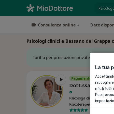
es. prest
Consulenza online
Date dispon
Psicologi clinici a Bassano del Grappa
Tariffa per prestazioni private. L’importo 
La tua 
Accettando,
Pagamenti online
raccogliere 
Dott.ssa Sabrina
rifiuti tutt
Puoi revoca
Psicologa clinica, Psicolog
impostazion
·
Altro
Psicoterapeuta
131 recension