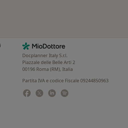
Contatti
MioDottore - Homepage
i
Docplanner Italy S.r.l.
Piazzale delle Belle Arti 2
00196 Roma (RM), Italia
Partita IVA e codice Fiscale 09244850963
Facebook
si apre in una nuova scheda
Twitter
si apre in una nuova scheda
Linkedin
si apre in una nuova scheda
Spotify
si apre in una nuova sched