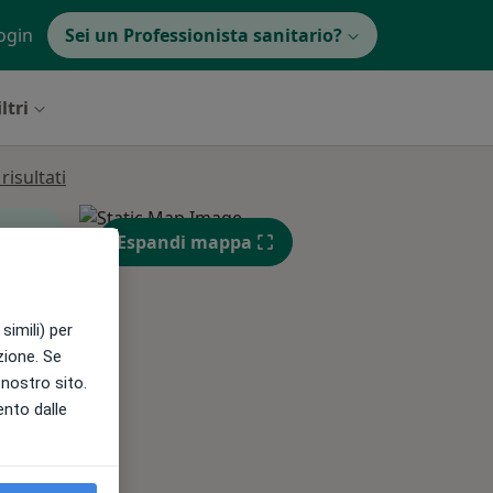
ogin
Sei un Professionista sanitario?
ltri
isultati
Espandi mappa
simili) per
Mer,
Gio,
Ven,
azione. Se
12 Ago
13 Ago
14 Ago
l nostro sito.
ento dalle
e