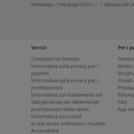
Homepage
Psicologo Clinico
Bassano Del 
Cambia città
Servizi
Per i p
Condizioni di Servizio
Dottor
Informativa sulla privacy per i
Medici 
pazienti
Strutt
Informativa sulla privacy per i
Chiedi 
professionisti
Presta
Informativa sul trattamento dei
Patolo
dati personali per determinati
FAQ
professionisti della salute
App mo
Informativa sui cookie
In che modo ordiniamo i risultati
Accessibilità