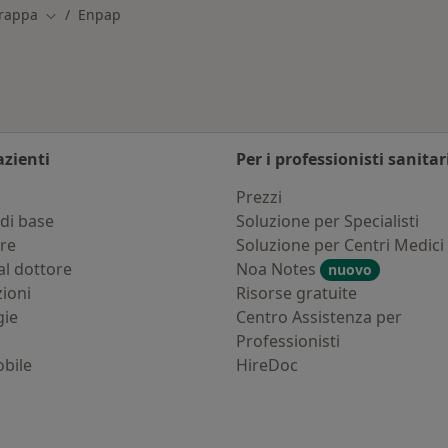
Grappa
Enpap
Cambia città
azienti
Per i professionisti sanitar
i
Prezzi
di base
Soluzione per Specialisti
ure
Soluzione per Centri Medici
al dottore
Noa Notes
nuovo
zioni
Risorse gratuite
gie
Centro Assistenza per
Professionisti
bile
HireDoc