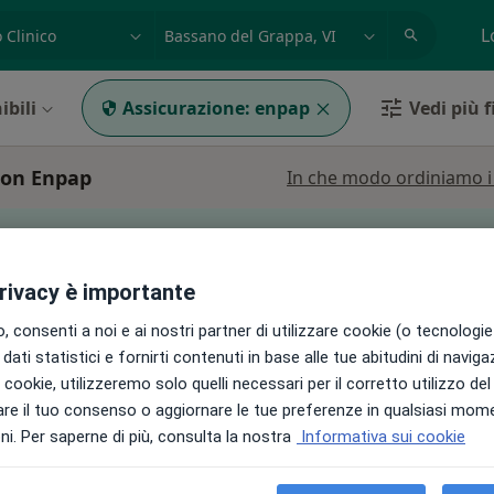
azione, medico, struttura
es: Roma
L
ibili
Assicurazione:
enpap
Vedi più fi
 con Enpap
In che modo ordiniamo i r
può variare in base alla copertura assicurativa.
privacy è importante
 consenti a noi e ai nostri partner di utilizzare cookie (o tecnologie 
Oggi
Domani
Lun,
Mar,
dati statistici e fornirti contenuti in base alle tue abitudini di navig
8 Ago
9 Ago
10 Ago
11 Ago
 Germi
i i cookie, utilizzeremo solo quelli necessari per il corretto utilizzo de
re il tuo consenso o aggiornare le tue preferenze in qualsiasi mom
a,
Non ci sono agende disponibili!
i. Per saperne di più, consulta la nostra
Informativa sui cookie
Chiedi di attivare le prenotazioni onlin
i