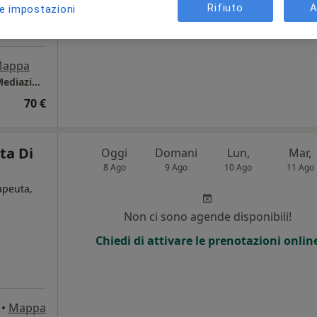
Rifiuto
A
le impostazioni
appa
Studio SINERGIA_ Psicoterapia, Psicologia, Mediazione familiare e Pedagogia dello sviluppo
70 €
ta Di
Oggi
Domani
Lun,
Mar,
8 Ago
9 Ago
10 Ago
11 Ago
rapeuta,
Non ci sono agende disponibili!
Chiedi di attivare le prenotazioni onlin
•
Mappa