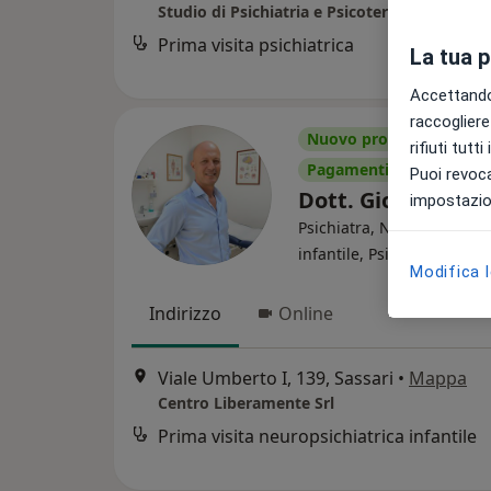
Prima visita psichiatrica
La tua 
Accettando,
raccogliere 
Nuovo profilo su MioDo
rifiuti tutt
Pagamenti online
Puoi revoca
Dott. Giorgio Ga
impostazion
Psichiatra, Neuropsichiat
·
infantile, Psicoterapeuta
Modifica 
Indirizzo
Online
Viale Umberto I, 139, Sassari
•
Mappa
Centro Liberamente Srl
Prima visita neuropsichiatrica infantile