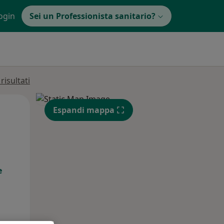
ogin
Sei un Professionista sanitario?
isultati
Mer,
Gio,
Ven,
Espandi mappa
12 Ago
13 Ago
14 Ago
e