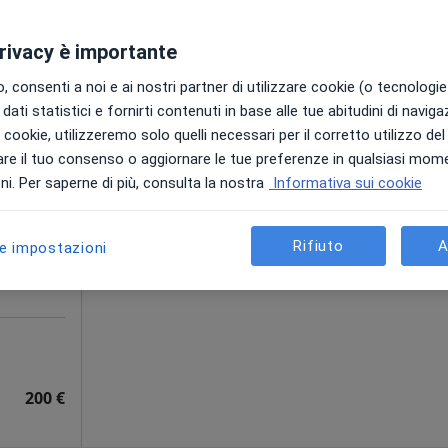
Studio di Psichiatria e Psicoterapia Dott. Cuguttu Pier Luigi
120 €
privacy è importante
 consenti a noi e ai nostri partner di utilizzare cookie (o tecnologie 
dati statistici e fornirti contenuti in base alle tue abitudini di navig
Oggi
Domani
Lun,
Mar,
ttore
i i cookie, utilizzeremo solo quelli necessari per il corretto utilizzo de
8 Ago
9 Ago
10 Ago
11 Ago
re il tuo consenso o aggiornare le tue preferenze in qualsiasi mom
spa
i. Per saperne di più, consulta la nostra
Informativa sui cookie
ra
Non ci sono agende disponibili!
Altro
Rifiuto
A
Chiedi di attivare le prenotazioni onlin
le impostazioni
200 €