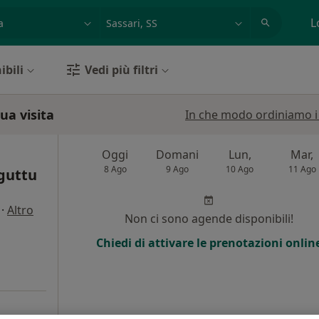
azione, medico, struttura
es: Roma
L
ibili
Vedi più filtri
tua visita
In che modo ordiniamo i r
Oggi
Domani
Lun,
Mar,
8 Ago
9 Ago
10 Ago
11 Ago
uguttu
·
Altro
Non ci sono agende disponibili!
Chiedi di attivare le prenotazioni onlin