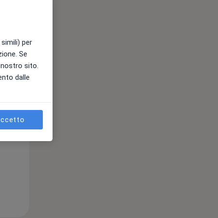
simili) per
azione. Se
Mer,
Gio,
Ven,
l nostro sito.
12 Ago
13 Ago
14 Ago
ento dalle
ccetto
e