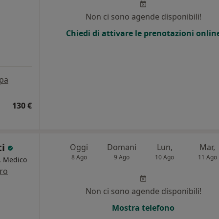
Non ci sono agende disponibili!
Chiedi di attivare le prenotazioni onlin
pa
130 €
ti
Oggi
Domani
Lun,
Mar,
8 Ago
9 Ago
10 Ago
11 Ago
a, Medico
tro
Non ci sono agende disponibili!
Mostra telefono