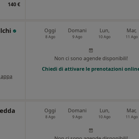
140 €
lchi
Oggi
Domani
Lun,
Mar,
8 Ago
9 Ago
10 Ago
11 Ago
Non ci sono agende disponibili!
Chiedi di attivare le prenotazioni onlin
appa
redda
Oggi
Domani
Lun,
Mar,
8 Ago
9 Ago
10 Ago
11 Ago
Non ci sono agende disponibili!