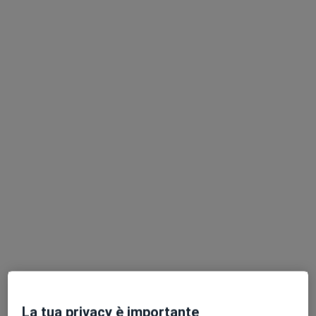
Dott.ssa Maddalena Zippi
·
Altro
Proctologa, Gastroenterologa
262 recensioni
Viale di Villa Massimo, 48, Roma
•
Mappa
Clinica Privata "Villa Margherita"
Visita proctologica
Prezzo non disponibile
Questo dottore non ha ancora attivato le prenotazioni online presso questo indirizzo.
Chiedi di attivare le prenotazioni online
La tua privacy è importante