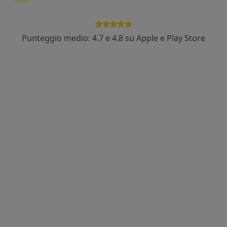
In evidenza
Punteggio medio: 4.7 e 4.8 su Apple e Play Store
Dott.ssa Domitilla Gaia Passantino
·
Altro
Proctologa, Chirurga generale, Gastroenterologa
183 recensioni
Via Cassia, 600, Roma
•
Mappa
Ospedale San Pietro Fatebenefratelli
Prima visita di chirurgia generale
120 €
Questo dottore non ha ancora attivato le prenotazioni online presso questo indirizzo.
Chiedi di attivare le prenotazioni online