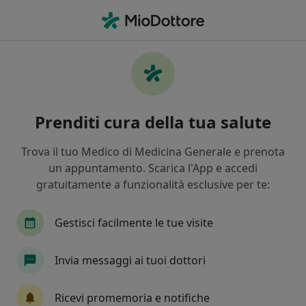
Men
Proctologo • Roma, RM
Filters
Assicurazione:
enasarco
Proctologi a Roma con Enasarco
Prenditi cura della tua salute
In che modo ordiniamo i risultati
Trova il tuo Medico di Medicina Generale e prenota
un appuntamento. Scarica l'App e accedi
Tariffa per prestazioni private. L’importo può variare
gratuitamente a funzionalità esclusive per te:
in base alla copertura assicurativa.
Gestisci facilmente le tue visite
Invia messaggi ai tuoi dottori
Ricevi promemoria e notifiche