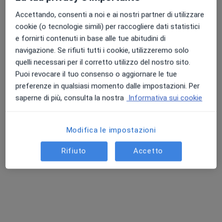
Accettando, consenti a noi e ai nostri partner di utilizzare
cookie (o tecnologie simili) per raccogliere dati statistici
e fornirti contenuti in base alle tue abitudini di
Dott. GiovanBattista Giorgio
navigazione. Se rifiuti tutti i cookie, utilizzeremo solo
·
Altro
Proctologo, Chirurgo generale, Chirurgo
quelli necessari per il corretto utilizzo del nostro sito.
314 recensioni
Puoi revocare il tuo consenso o aggiornare le tue
Via Flaminia, 499, Roma
•
Mappa
preferenze in qualsiasi momento dalle impostazioni. Per
Casa di Cura "Villa del Rosario"
saperne di più, consulta la nostra
Informativa sui cookie
Visita proctologica
140 €
Questo dottore non ha ancora attivato le prenotazioni online presso questo indirizzo.
Modifica le impostazioni
Chiedi di attivare le prenotazioni online
Rifiuto
Accetto