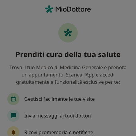
Men
Proctologo • Orbassano, TO
Filters
Mappa
Proctologi a Orbassano. Prenota online la
Prenditi cura della tua salute
tua visita
In che modo ordiniamo i risultati
Trova il tuo Medico di Medicina Generale e prenota
un appuntamento. Scarica l'App e accedi
gratuitamente a funzionalità esclusive per te:
Gestisci facilmente le tue visite
Invia messaggi ai tuoi dottori
Dr. Stefano Enrico
Ricevi promemoria e notifiche
·
Altro
Proctologo, Chirurgo generale, Angiologo