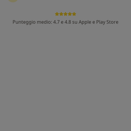
349 recensioni
Via S.Quasimodo 9, Orbassano
•
Mappa
Punteggio medio: 4.7 e 4.8 su Apple e Play Store
Poliambulatorio San Luigi dei Francesi
Prima visita proctologica
130 €
Questo dottore non ha ancora attivato le prenotazioni online presso questo indirizzo.
Chiedi di attivare le prenotazioni online
Dott.ssa Ines Destefano
·
Altro
Proctologo, Chirurgo generale