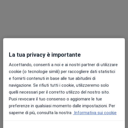
509 recensioni
Via S.Quasimodo, 9 o str. Gerbido 22 int 9, Orbassano
•
Mappa
Poliambulatorio San Luigi dei Francesi
Visita proctologica
100 €
Questo dottore non ha ancora attivato le prenotazioni online presso questo indirizzo.
Chiedi di attivare le prenotazioni online
La tua privacy è importante
Accettando, consenti a noi e ai nostri partner di utilizzare
cookie (o tecnologie simili) per raccogliere dati statistici
Professionisti sanitari disponibili
e fornirti contenuti in base alle tue abitudini di
navigazione. Se rifiuti tutti i cookie, utilizzeremo solo
Questi professionisti sanitari si trovano fuori
quelli necessari per il corretto utilizzo del nostro sito.
Orbassano, TO, in aree vicine alla tua ricerca.
Puoi revocare il tuo consenso o aggiornare le tue
preferenze in qualsiasi momento dalle impostazioni. Per
saperne di più, consulta la nostra
Informativa sui cookie