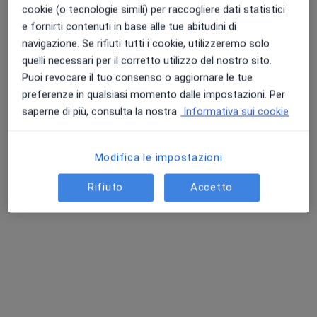
cookie (o tecnologie simili) per raccogliere dati statistici
Come funzionano i prezzi?
e fornirti contenuti in base alle tue abitudini di
navigazione. Se rifiuti tutti i cookie, utilizzeremo solo
quelli necessari per il corretto utilizzo del nostro sito.
Indirizzi (2)
Puoi revocare il tuo consenso o aggiornare le tue
preferenze in qualsiasi momento dalle impostazioni. Per
Indirizzo
Online
saperne di più, consulta la nostra
Informativa sui cookie
Modifica le impostazioni
Studio Metafora
Via Tiburtina 181,
Guidonia Montecelio
00012
Rifiuto
Accetto
Vedi mappa
si apre in una nuova scheda
Disponibilità
Questo dottore non offre prenotazioni online a
questo indirizzo
Cosa posso fare adesso?