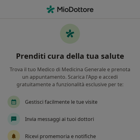
Men
Cosa stai cercando?
Homepage
Psicologo
Guidonia Montecelio
Priscilla 
Cambia città
Prenditi cura della tua salute
Trova il tuo Medico di Medicina Generale e prenota
un appuntamento. Scarica l'App e accedi
gratuitamente a funzionalità esclusive per te:
Dott.ssa
Priscilla Carli
sulle specializzazioni
Psicologa
·
Altro
Gestisci facilmente le tue visite
Guidonia Montecelio
1 indirizzo
14 recensioni
Invia messaggi ai tuoi dottori
Mostra contatti
Ricevi promemoria e notifiche