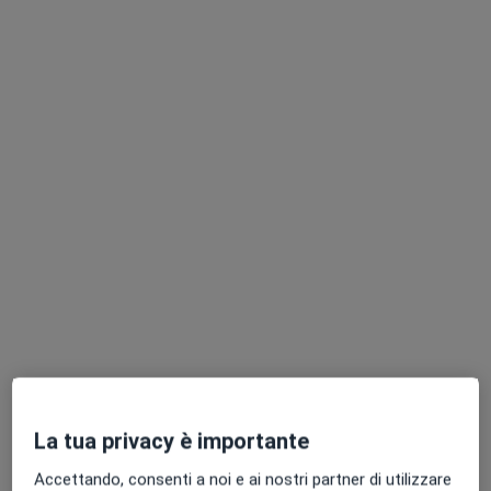
Colloquio psicologico
65 €
Dettagli
Colloquio psicologico di coppia
80 €
Dettagli
Colloquio psicologico online
65 €
Dettagli
Consulenza di coppia
80 €
Dettagli
Parent training
70 €
Dettagli
La tua privacy è importante
+ 4 prestazioni
Accettando, consenti a noi e ai nostri partner di utilizzare