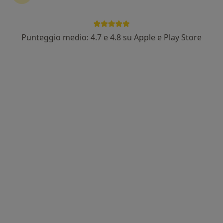
Punteggio medio: 4.7 e 4.8 su Apple e Play Store
Dr. Francesco Iacoangeli
·
Altro
Neurochirurgo
78 recensioni
Via Francesco Ferrucci 55,
•
Mappa
Istituto Diagnostico Santo Stefano Spa
Prima visita neurochirurgica
90 €
Questo dottore non ha ancora attivato le prenotazioni online presso questo indirizzo.
Chiedi di attivare le prenotazioni online