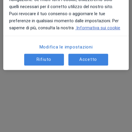
quelli necessari per il corretto utilizzo del nostro sito.
Puoi revocare il tuo consenso o aggiornare le tue
preferenze in qualsiasi momento dalle impostazioni. Per
saperne di più, consulta la nostra
Informativa sui cookie
Modifica le impostazioni
Dott. Michael Cresci
Rifiuto
Accetto
Ortopedico
39 recensioni
Via Bruno Buozzi 53, Campi Bisenzio
•
Mappa
Studi Medici Giglioli
Prima visita ortopedica
120 €
Questo dottore non ha ancora attivato le prenotazioni online presso questo indirizzo.
Chiedi di attivare le prenotazioni online