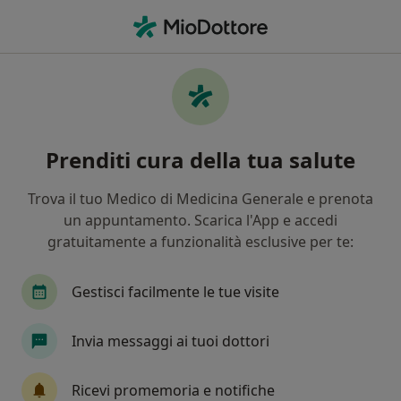
Men
Welfare Assistance • Prato, PO
Filters
Assicurazione:
Welfare Assist
Specialisti a Prato con Welfare Assistance
Prenditi cura della tua salute
In che modo ordiniamo i risultati
Trova il tuo Medico di Medicina Generale e prenota
un appuntamento. Scarica l'App e accedi
Che specializzazione stai cercando?
gratuitamente a funzionalità esclusive per te:
Ortopedico
Ginecologo
Andrologo
En
Gestisci facilmente le tue visite
Invia messaggi ai tuoi dottori
Tariffa per prestazioni private. L’importo può variare
in base alla copertura assicurativa.
Ricevi promemoria e notifiche