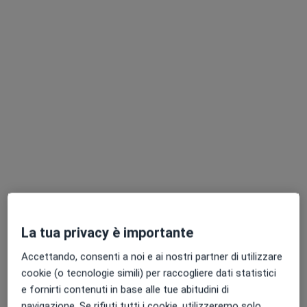
Dott. Giacomo Sani
·
Altro
Ortopedico
166 recensioni
via Barsanti 24, Prato
•
Mappa
Istituto Medico Toscano
Visita ortopedica
130 €
La tua privacy è importante
Questo dottore non ha ancora attivato le prenotazioni online presso questo indirizzo.
Accettando, consenti a noi e ai nostri partner di utilizzare
cookie (o tecnologie simili) per raccogliere dati statistici
Chiedi di attivare le prenotazioni online
e fornirti contenuti in base alle tue abitudini di
navigazione. Se rifiuti tutti i cookie, utilizzeremo solo