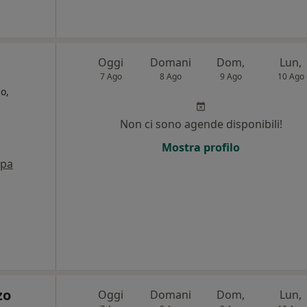
Oggi
Domani
Dom,
Lun,
7 Ago
8 Ago
9 Ago
10 Ago
o,
Non ci sono agende disponibili!
i
Mostra profilo
pa
zo
Oggi
Domani
Dom,
Lun,