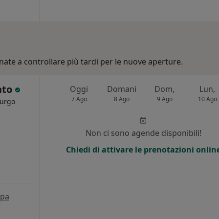
nate a controllare più tardi per le nuove aperture.
ato
Oggi
Domani
Dom,
Lun,
7 Ago
8 Ago
9 Ago
10 Ago
rurgo
Non ci sono agende disponibili!
Chiedi di attivare le prenotazioni onlin
pa