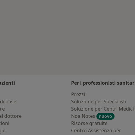
avilla Vicentina
azienti
Per i professionisti sanitar
i
Prezzi
di base
Soluzione per Specialisti
ure
Soluzione per Centri Medici
al dottore
Noa Notes
nuovo
zioni
Risorse gratuite
gie
Centro Assistenza per