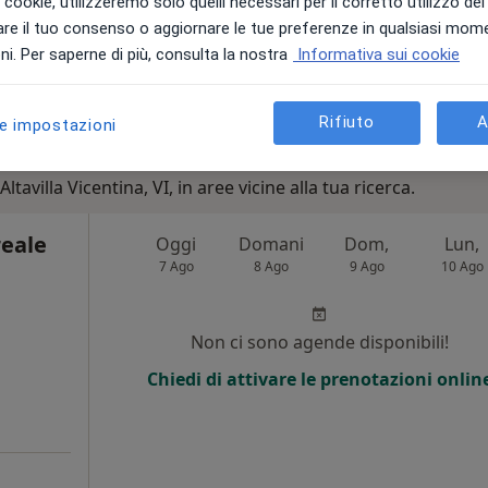
i i cookie, utilizzeremo solo quelli necessari per il corretto utilizzo de
re il tuo consenso o aggiornare le tue preferenze in qualsiasi mom
50 €
i. Per saperne di più, consulta la nostra
Informativa sui cookie
Rifiuto
A
le impostazioni
ltavilla Vicentina, VI, in aree vicine alla tua ricerca.
reale
Oggi
Domani
Dom,
Lun,
7 Ago
8 Ago
9 Ago
10 Ago
Non ci sono agende disponibili!
Chiedi di attivare le prenotazioni onlin