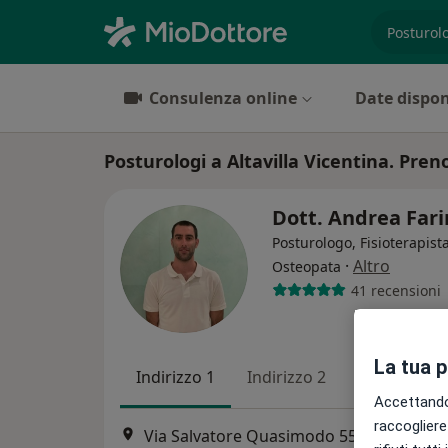
es. prest
Consulenza online
Date dispon
Posturologi a Altavilla Vicentina. Preno
Dott. Andrea Fari
Posturologo, Fisioterapista
·
Altro
Osteopata
41 recensioni
La tua 
Indirizzo 1
Indirizzo 2
Online
Accettando,
raccogliere 
Via Salvatore Quasimodo 55, Vicenza
•
M