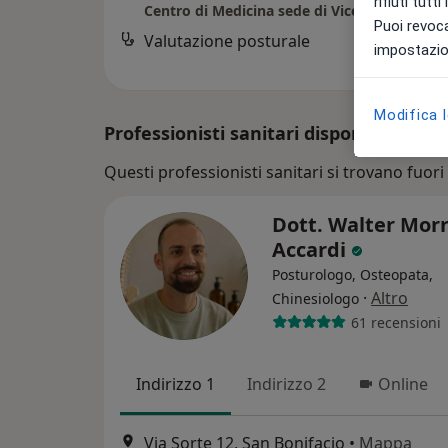
rifiuti tutt
Centro di Medicina sede di Vicenza
Puoi revoca
Valutazione posturale
impostazion
Modifica 
Professionisti sanitari disponibili
Questi professionisti sanitari si trovano fuori A
Dott. Walter Mor
Accardi
Posturologo, Osteopata,
·
Altro
Chinesiologo
61 recensioni
Indirizzo 1
Indirizzo 2
Online
Via Sorte 12, San Bonifacio
•
Mappa