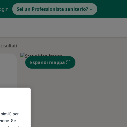
ogin
Sei un Professionista sanitario?
isultati
Mar,
Mer,
Gio,
Espandi mappa
11 Ago
12 Ago
13 Ago
e
simili) per
azione. Se