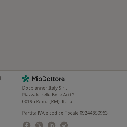
Contatti
MioDottore - Homepage
i
Docplanner Italy S.r.l.
Piazzale delle Belle Arti 2
00196 Roma (RM), Italia
Partita IVA e codice Fiscale 09244850963
Facebook
si apre in una nuova scheda
Twitter
si apre in una nuova scheda
Linkedin
si apre in una nuova scheda
Spotify
si apre in una nuova sched