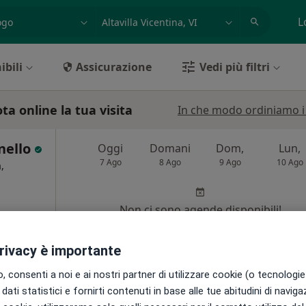
azione, medico, struttura
es: Roma
L
ibili
Assicurazione
Vedi più filtri
ta online la tua visita
In che modo ordiniamo i r
nello
Oggi
Domani
Dom,
Lun,
7 Ago
8 Ago
9 Ago
10 Ago
,
Non ci sono agende disponibili!
Chiedi di attivare le prenotazioni onlin
privacy è importante
 consenti a noi e ai nostri partner di utilizzare cookie (o tecnologie 
dati statistici e fornirti contenuti in base alle tue abitudini di navig
appa