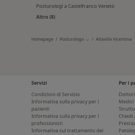
Posturologi a Castelfranco Veneto
Altro (8)
Altro nella categoria: Città vicino Alt
Homepage
Posturologo
Altavilla Vicentina
Cambia città
Servizi
Per i p
Condizioni di Servizio
Dottor
Informativa sulla privacy per i
Medici 
pazienti
Strutt
Informativa sulla privacy per i
Chiedi 
professionisti
Presta
Informativa sul trattamento dei
Patolo