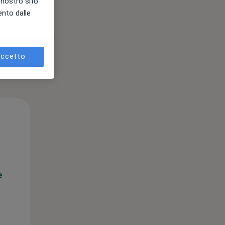
l nostro sito.
ento dalle
ccetto
Mar,
Mer,
Gio,
11 Ago
12 Ago
13 Ago
e