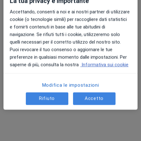
La tua privacy è importante
Accettando, consenti a noi e ai nostri partner di utilizzare
cookie (o tecnologie simili) per raccogliere dati statistici
e fornirti contenuti in base alle tue abitudini di
navigazione. Se rifiuti tutti i cookie, utilizzeremo solo
quelli necessari per il corretto utilizzo del nostro sito.
Puoi revocare il tuo consenso o aggiornare le tue
preferenze in qualsiasi momento dalle impostazioni. Per
Dott.ssa Emanuela Totaro
saperne di più, consulta la nostra
Informativa sui cookie
·
Altro
Psicoterapeuta, Psicologa
25 recensioni
Modifica le impostazioni
Via Pontina 5, Pomezia
•
Mappa
POLIAMBULATORIO CEPEB
Rifiuto
Accetto
Psicoterapia individuale
70 €
Questo dottore non ha ancora attivato le prenotazioni online presso questo indirizzo.
Chiedi di attivare le prenotazioni online