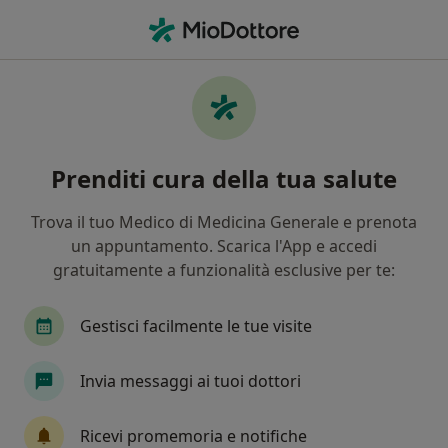
Men
Fasi • Pomezia, RM
Filters
Assicurazione:
Fasi
Specialisti a Pomezia con Fasi
Prenditi cura della tua salute
In che modo ordiniamo i risultati
Trova il tuo Medico di Medicina Generale e prenota
un appuntamento. Scarica l'App e accedi
Che specializzazione stai cercando?
gratuitamente a funzionalità esclusive per te:
Ginecologo
Andrologo
Urologo
Psico
Gestisci facilmente le tue visite
Invia messaggi ai tuoi dottori
Tariffa per prestazioni private. L’importo può variare
in base alla copertura assicurativa.
Ricevi promemoria e notifiche