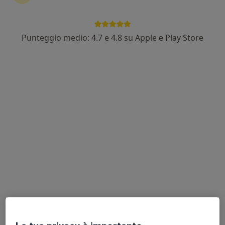
Punteggio medio: 4.7 e 4.8 su Apple e Play Store
Dr. Giovanni Puglia
·
Altro
Ginecologo
107 recensioni
Via della Tecnica 28, Pomezia
•
Mappa
Studio dr Puglia Giovanni ginecologo e ostetrico - Pomezia
Visita ginecologica
120 €
Questo dottore non ha ancora attivato le prenotazioni online presso questo indirizzo.
Chiedi di attivare le prenotazioni online